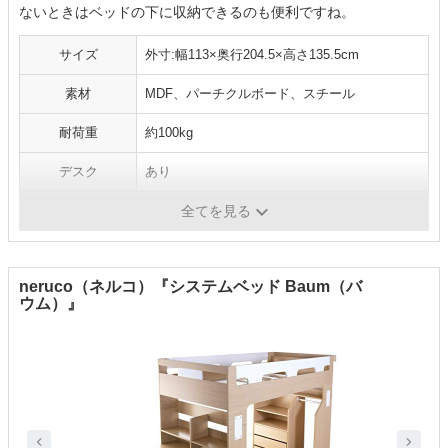
ないときはベッドの下に収納できるのも便利ですね。
サイズ
外寸:幅113×奥行204.5×高さ135.5cm
素材
MDF、パーチクルボード、スチール
耐荷重
約100kg
デスク
あり
階段・はしご
はしご
全てを見る
neruco（ネルコ）『システムベッド Baum（バ
ウム）』