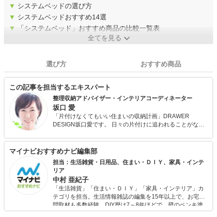
▼
システムベッドの選び方
▼
システムベッドおすすめ14選
▼
「システムベッド」おすすめ商品の比較一覧表
全てを見る
選び方
おすすめ商品
この記事を担当するエキスパート
整理収納アドバイザー・インテリアコーディネーター
坂口 愛
「片付けなくてもいい住まいの収納計画」DRAWER
DESIGN坂口愛です。 日々の片付けに追われることがない
住まいと暮らしのアイデアを探求し「幸せな笑顔・夢の実
現」をコンセプトに独自のロジックによる「必ず片付く数
の法則」「片づけなくてもいい住まいの収納計画」を提
マイナビおすすめナビ編集部
案。保有資格は整理収納アドバイザー・インテリアコーデ
担当：生活雑貨・日用品、住まい・ＤＩＹ、家具・インテ
ィネーター・ライフスタイルプランナーを保有。 住まい
リア
づくりと経験を活かした暮らしに彩を与えるエッセンスを
中村 亜紀子
お伝えしています。セミナー講演、収納モデルルーム設計
「生活雑貨」「住まい・ＤＩＹ」「家具・インテリア」カ
など、全国にて活動中。
テゴリを担当。生活情報雑誌の編集を15年以上で、お宅訪
問取材も多数経験。DIY歴は7～8年ほどで、壁のペンキ塗
りや壁紙チェンジなどもチャレンジ済み。初心者でもモノ