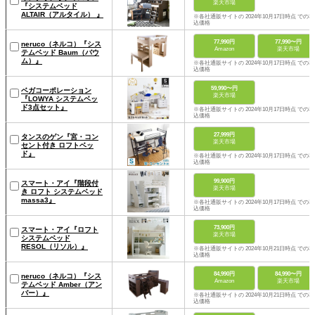
楽天市場
『システムベッド
ALTAIR（アルタイル） 』
※各社通販サイトの 2024年10月17日時点 での税
込価格
77,990円
77,990〜円
neruco（ネルコ）『シス
Amazon
楽天市場
テムベッド Baum（バウ
ム）』
※各社通販サイトの 2024年10月17日時点 での税
込価格
59,990〜円
ベガコーポレーション
楽天市場
『LOWYA システムベッ
ド3点セット』
※各社通販サイトの 2024年10月17日時点 での税
込価格
27,999円
タンスのゲン『宮・コン
楽天市場
セント付き ロフトベッ
ド』
※各社通販サイトの 2024年10月17日時点 での税
込価格
99,900円
スマート・アイ『階段付
楽天市場
き ロフト システムベッド
massa3』
※各社通販サイトの 2024年10月17日時点 での税
込価格
73,900円
スマート・アイ『ロフト
楽天市場
システムベッド
RESOL（リソル）』
※各社通販サイトの 2024年10月21日時点 での税
込価格
84,990円
84,990〜円
neruco（ネルコ）『シス
Amazon
楽天市場
テムベッド Amber（アン
バー）』
※各社通販サイトの 2024年10月21日時点 での税
込価格