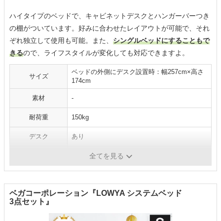
ハイタイプのベッドで、キャビネットデスクとハンガーバーつき
の棚がついています。好みに合わせたレイアウトが可能で、それ
ぞれ独立して使用も可能。また、
シングルベッドにすることもで
きる
ので、ライフスタイルが変化しても対応できますよ。
ベッドの外側にデスク設置時：幅257cm×高さ
サイズ
174cm
素材
-
耐荷重
150kg
デスク
あり
階段・はしご
はしご
全てを見る
ベガコーポレーション『LOWYA システムベッド
3点セット』