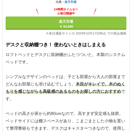
出典：
楽天市場
24時間タイムセー
ル毎日開催中
楽天市場
￥ 64,990
※各社通販サイトの 2024年10月17日時点 での税込価格
デスクと収納棚つき！ 使わないときはしまえる
ロフトベッドとデスクに収納棚がふたつついた、木製のシステム
ベッドです。
シンプルなデザインのベッドは、子ども部屋から大人の部屋まで
どんなお部屋にも溶け込むでしょう。
木目がキレイで、木のぬく
もりを感じながらも高級感のあるものをお探しの方におすすめ
で
す。
ベッドの高さが床から約80cmなので、高すぎず安定感も抜群。
ベッドサイドには棚スペースがあり、こまごまとした小物を置い
て整理整頓もできます。デスクはキャスターつきなので、使用し