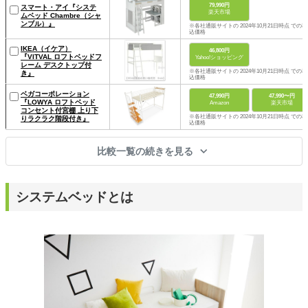
79,990円
スマート・アイ『システ
楽天市場
ムベッド Chambre（シャ
ンブル）』
※各社通販サイトの 2024年10月21日時点 での税
込価格
IKEA（イケア）
46,800円
『VITVAL ロフトベッドフ
Yahoo!ショッピング
レーム デスクトップ付
※各社通販サイトの 2024年10月21日時点 での税
き』
込価格
ベガコーポレーション
47,990円
47,990〜円
『LOWYA ロフトベッド
Amazon
楽天市場
コンセント付宮棚 上り下
※各社通販サイトの 2024年10月21日時点 での税
りラクラク階段付き』
込価格
比較一覧の続きを見る
システムベッドとは