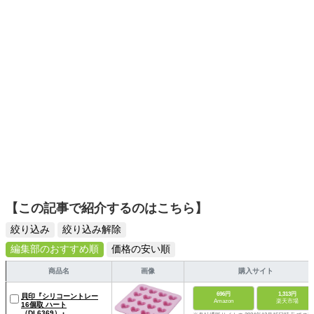
【この記事で紹介するのはこちら】
絞り込み
絞り込み解除
編集部のおすすめ順
価格の安い順
商品名
画像
購入サイト
696円
1,313円
貝印『シリコーントレー
Amazon
楽天市場
16個取 ハート
（DL6369）』