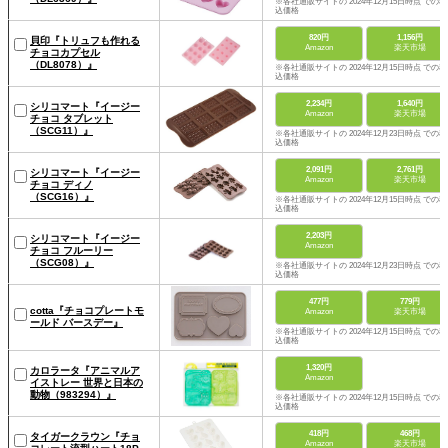
※各社通販サイトの 2024年12月15日時点 での税
込価格
820円
1,156円
貝印『トリュフも作れる
Amazon
楽天市場
チョコカプセル
（DL8078）』
※各社通販サイトの 2024年12月15日時点 での税
込価格
2,234円
1,640円
シリコマート『イージー
Amazon
楽天市場
チョコ タブレット
（SCG11）』
※各社通販サイトの 2024年12月23日時点 での税
込価格
2,091円
2,761円
シリコマート『イージー
Amazon
楽天市場
チョコ ディノ
（SCG16）』
※各社通販サイトの 2024年12月15日時点 での税
込価格
2,203円
シリコマート『イージー
Amazon
チョコ フルーリー
（SCG08）』
※各社通販サイトの 2024年12月23日時点 での税
込価格
477円
779円
cotta『チョコプレートモ
Amazon
楽天市場
ールド バースデー』
※各社通販サイトの 2024年12月15日時点 での税
込価格
1,320円
カロラータ『アニマルア
Amazon
イストレー 世界と日本の
動物（983294）』
※各社通販サイトの 2024年12月15日時点 での税
込価格
418円
468円
タイガークラウン『チョ
Amazon
楽天市場