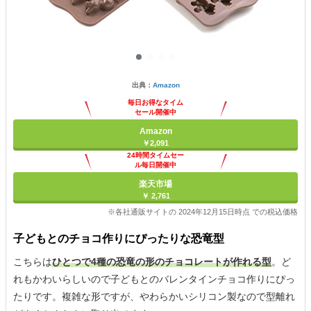
出典：
Amazon
毎日お得なタイム
セール開催中
Amazon
￥2,091
24時間タイムセー
ル毎日開催中
楽天市場
￥ 2,761
※各社通販サイトの 2024年12月15日時点 での税込価格
子どもとのチョコ作りにぴったりな恐竜型
こちらは
ひとつで4種の恐竜の形のチョコレートが作れる型
。ど
れもかわいらしいので子どもとのバレンタインチョコ作りにぴっ
たりです。複雑な形ですが、やわらかいシリコン製なので型離れ