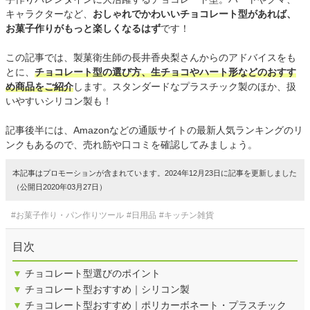
キャラクターなど、
おしゃれでかわいいチョコレート型があれば、
お菓子作りがもっと楽しくなるはず
です！
この記事では、製菓衛生師の長井香央梨さんからのアドバイスをも
とに、
チョコレート型の選び方、生チョコやハート形などのおすす
め商品をご紹介
します。スタンダードなプラスチック製のほか、扱
いやすいシリコン製も！
記事後半には、Amazonなどの通販サイトの最新人気ランキングのリ
ンクもあるので、売れ筋や口コミを確認してみましょう。
本記事はプロモーションが含まれています。2024年12月23日に記事を更新しました
（公開日2020年03月27日）
#お菓子作り・パン作りツール
#日用品
#キッチン雑貨
目次
▼
チョコレート型選びのポイント
▼
チョコレート型おすすめ｜シリコン製
▼
チョコレート型おすすめ｜ポリカーボネート・プラスチック