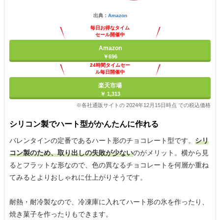
出典：
Amazon
毎日お得なタイム
セール開催中
Amazon
￥696
24時間タイムセー
ル毎日開催中
楽天市場
￥ 1,313
※各社通販サイトの 2024年12月15日時点 での税込価格
シリコン製でハート型がかんたんに作れる
バレンタインの定番であるハート形のチョコレート型です。
シリ
コン製のため、取り出しの失敗が少ない
のがメリット。横から見
るとフラットな形なので、色の異なるチョコレートを何層か重ね
てみるとよりおしゃれに仕上がりそうです。
耐熱・耐冷製なので、冷凍庫に入れてハート形の氷を作ったり、
焼き菓子を作ったりもできます。