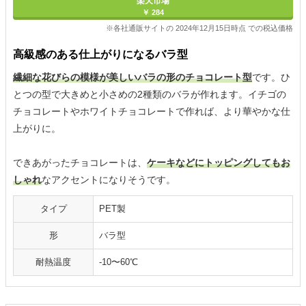
楽天市場
￥ 284
※各社通販サイトの 2024年12月15日時点 での税込価格
高級感のある仕上がりになるバラ型
繊細な花びらの模様が美しいバラの形のチョコレート型
です。ひ
とつの型で大きめと小さめの2種類のバラが作れます。イチゴの
チョコレートやホワイトチョコレートで作れば、より華やかな仕
上がりに。
できあがったチョコレートは、
ケーキなどにトッピングしてもお
しゃれ
なアクセントになりそうです。
タイプ
PET製
形
バラ型
耐熱温度
-10〜60℃