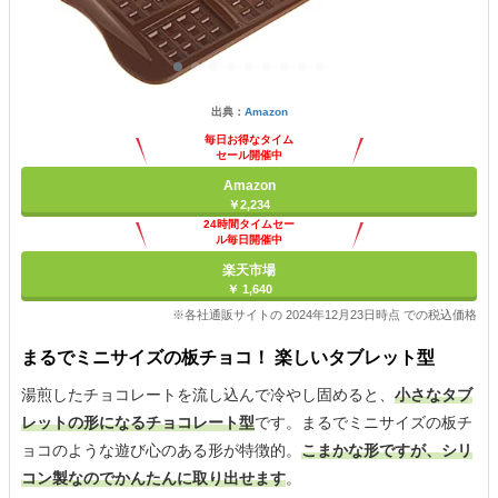
出典：
Amazon
毎日お得なタイム
セール開催中
Amazon
￥2,234
24時間タイムセー
ル毎日開催中
楽天市場
￥ 1,640
※各社通販サイトの 2024年12月23日時点 での税込価格
まるでミニサイズの板チョコ！ 楽しいタブレット型
湯煎したチョコレートを流し込んで冷やし固めると、
小さなタブ
レットの形になるチョコレート型
です。まるでミニサイズの板チ
ョコのような遊び心のある形が特徴的。
こまかな形ですが、シリ
コン製なのでかんたんに取り出せます
。