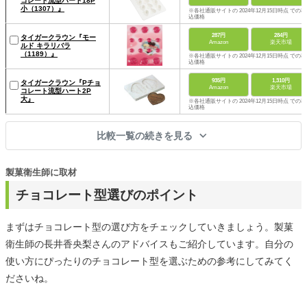
コレート流型ハート18P
小（1307）』
※各社通販サイトの 2024年12月15日時点 での税
込価格
287円
284円
タイガークラウン『モー
Amazon
楽天市場
ルド キラリバラ
（1189）』
※各社通販サイトの 2024年12月15日時点 での税
込価格
935円
1,310円
タイガークラウン『Pチョ
Amazon
楽天市場
コレート流型ハート2P
大』
※各社通販サイトの 2024年12月15日時点 での税
込価格
比較一覧の続きを見る
製菓衛生師に取材
チョコレート型選びのポイント
まずはチョコレート型の選び方をチェックしていきましょう。製菓
衛生師の長井香央梨さんのアドバイスもご紹介しています。自分の
使い方にぴったりのチョコレート型を選ぶための参考にしてみてく
ださいね。