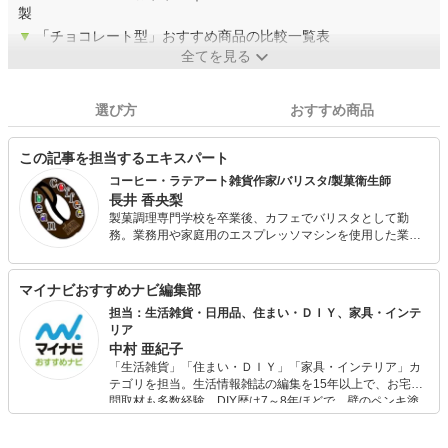
製
▼
「チョコレート型」おすすめ商品の比較一覧表
全てを見る
選び方
おすすめ商品
この記事を担当するエキスパート
コーヒー・ラテアート雑貨作家/バリスタ/製菓衛生師
長井 香央梨
製菓調理専門学校を卒業後、カフェでバリスタとして勤
務。業務用や家庭用のエスプレッソマシンを使用した業務
のほか、ラテアート講習会の講師なども務める。コーヒー
やラテアートについて学ぶうち、ラテアートが人に笑顔を
もたらすことに気づき、コーヒー・ラテアート雑貨作家
マイナビおすすめナビ編集部
【Prism coffee bean】として独立。現在はオリジナルデザ
担当：生活雑貨・日用品、住まい・ＤＩＹ、家具・インテ
インの雑貨を製作するほか、製菓やコーヒー、雑貨に関す
リア
る記事の執筆も行っている。
中村 亜紀子
「生活雑貨」「住まい・ＤＩＹ」「家具・インテリア」カ
テゴリを担当。生活情報雑誌の編集を15年以上で、お宅訪
問取材も多数経験。DIY歴は7～8年ほどで、壁のペンキ塗
りや壁紙チェンジなどもチャレンジ済み。初心者でもモノ
選びがしやすい記事をお届けします！