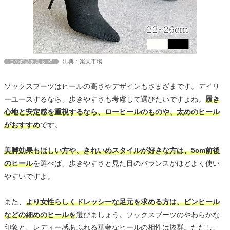
出典：楽天市場
この商品を見る
ソックスブーツはヒールの高さやデザインもさまざまです。デイリ
ーユースするなら、歩きやすさも考慮して選びたいですよね。
履き
心地と安定感を重視するなら、ローヒールのものや、太めのヒール
がおすすめ
です。
美脚効果もほしい方や、きれいめスタイルが好きな方は、5cm前後
のヒール
を選べば、歩きやすさと見た目のバランスがほどよく使い
やすいですよ。
また、
より女性らしくドレッシーな足元を求める方は、ピンヒール
などの細めのヒールを
選びましょう。ソックスブーツのやわらかな
印象と、レディー感あふれる華奢なヒールの相性は抜群。ただし、