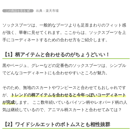
出典：楽天市場
この商品を見る
ソックスブーツは、一般的なブーツよりも足首まわりのフィット感
が強く、華奢に見せてくれます。ここからは、ソックスブーツを上
手にコーディネートするための合わせ方をご紹介します。
【1】柄アイテムと合わせるのがちょうどいい！
黒やベージュ、グレーなどの定番色のソックスブーツは、シンプル
でどんなコーディネートにも合わせやすいところが魅力。
そのため、無地のスカートやワンピースと合わせてもおしゃれです
が、
トレンドの柄アイテムを合わせると今年っぽいコーディネート
が完成
します。 ここ数年続いているパイソン柄やレオパード柄の人
気は継続しているので、アニマル柄スカートと合わせてみては？
【2】ワイドシルエットのボトムスとも相性抜群