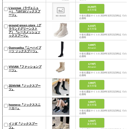
24,200円
L'avenue（ラヴェニュ
楽天市場
ー）『19710ソックスブ
ーツ』
※各社通販サイトの 2024年10月21日時点 での税
込価格
ground green store（グ
6,215円
ラウンドグリーンスト
楽天市場
ア）『レースメッシュソ
※各社通販サイトの 2024年10月21日時点 での税
ックスブーツ』
込価格
3,688円
Guoyupika『ニーハイブ
Amazon
ーツ ソックスブーツ』
※各社通販サイトの 2024年10月21日時点 での税
込価格
4,778円
VIVIAN『ファッションブ
Amazon
ーツ』
※各社通販サイトの 2024年10月21日時点 での税
込価格
3,980円
ZENVIMI『ソックスブー
楽天市場
ツ』
※各社通販サイトの 2024年10月21日時点 での税
込価格
3,880円
hooneyz『ソックススニ
楽天市場
ーカー』
※各社通販サイトの 2024年10月21日時点 での税
込価格
3,390円
イソダ『ソックスブー
楽天市場
ツ』