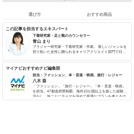
選び方
おすすめ商品
この記事を担当するエキスパート
下着研究家・足と靴のカウンセラー
青山 まり
ブラジャー研究家・下着研究家・作家。 新しいジャンルを
切り拓いた女性に贈られるキャリアクリエイト部門で日経
WOMAN「ウーマン・オブ・ザ・イヤー2005」受賞。 消費
者の立場で活動している。新聞・雑誌・講演・テレビ出演
多数。著書に『ブラの本。』（サンマーク出版）『着るだ
マイナビおすすめナビ編集部
けダイエット』（東邦出版）ほか多数。 また、2014年に足
担当：ファッション、本・音楽・映画、旅行・レジャー
の怪我をしたことがきっかけで足と靴の研究を始める。フ
八木 葵
ットケアの専門スクールに通い、フットケアアドバイザー
「ファッション」「旅行・レジャー」「本・音楽・映画」
とシューフィット、中敷き調整の技術を身につける。 その
を担当。47都道府県制覇、海外10か国以上を旅した経験を
後、靴工房と靴専門店にて経験を積み、現在「足と靴のカ
活かし、旅ごとにテーマを決めて最適なプランを考えるの
ウンセラー」としても活動中。
が得意。また、アパレルショップでの販売経験もあり。誰
でも手軽に楽しめるプチプラとトレンドを取り入れたコー
ディネートを提案します。本や映画から受けたインスピレ
ーションを日常や仕事に活かすことを大切にし、記事では
そんな視点から選んだおすすめ作品やアイテムを紹介しま
す。