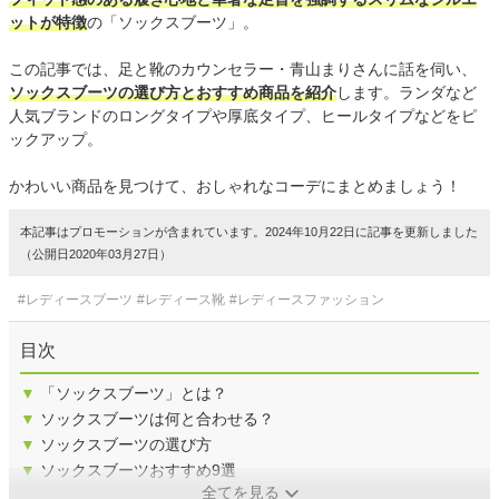
ットが特徴
の「ソックスブーツ」。
この記事では、足と靴のカウンセラー・青山まりさんに話を伺い、
ソックスブーツの選び方とおすすめ商品を紹介
します。ランダなど
人気ブランドのロングタイプや厚底タイプ、ヒールタイプなどをピ
ックアップ。
かわいい商品を見つけて、おしゃれなコーデにまとめましょう！
本記事はプロモーションが含まれています。2024年10月22日に記事を更新しました
（公開日2020年03月27日）
#レディースブーツ
#レディース靴
#レディースファッション
目次
▼
「ソックスブーツ」とは？
▼
ソックスブーツは何と合わせる？
▼
ソックスブーツの選び方
▼
ソックスブーツおすすめ9選
全てを見る