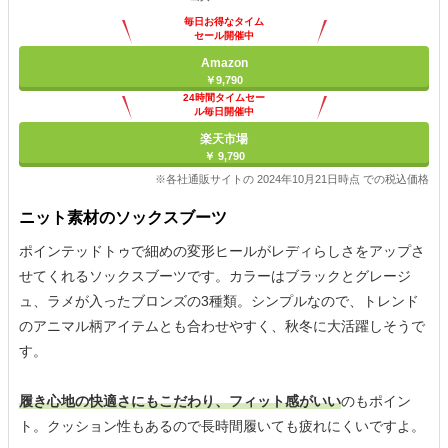
毎日お得なタイム
セール開催中
Amazon
￥9,790
24時間タイムセー
ル毎日開催中
楽天市場
￥ 9,790
※各社通販サイトの 2024年10月21日時点 での税込価格
ニット素材のソックスブーツ
ポインテッドトゥで細めの変形ヒールがレディらしさをアップさ
せてくれるソックスブーツです。カラーはブラックとグレージ
ュ、ラメが入ったブロンズの3種類。シンプルなので、トレンド
のアニマル柄アイテムとも合わせやすく、秋冬に大活躍しそうで
す。
履き心地の快適さにもこだわり、フィット感がいい
のもポイン
ト。クッション性もあるので長時間履いても疲れにくいですよ。