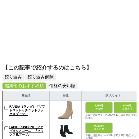
【この記事で紹介するのはこちら】
絞り込み
絞り込み解除
編集部のおすすめ順
価格の安い順
商品名
画像
購入サイト
9,790円
9,790円
RANDA（ランダ）『ソフ
Amazon
楽天市場
トストレッチニットソッ
クスブーツ』
※各社通販サイトの 2024年10月21日時点 での税
込価格
26,400円
FABIO RUSCONI（ファ
楽天市場
ビオルスコーニ）『ソッ
クス風ブーツ』
※各社通販サイトの 2024年10月22日時点 での税
込価格