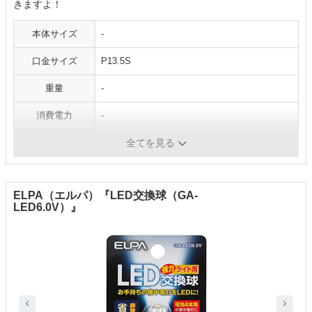
きますよ！
本体サイズ
-
口金サイズ
P13.5S
重量
-
消費電力
-
光の色
白色
全てを見る
ELPA（エルパ）『LED交換球（GA-
LED6.0V）』