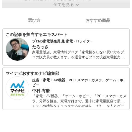
全てを見る
選び方
おすすめ商品
この記事を担当するエキスパート
プロの家電販売員 兼 家電・ITライター
たろっさ
家電量販店、家電情報ブログ「家電損をしない買い方をプ
ロの販売員が教えます」を運営するプロの現役家電販売
員。 学生時代から家電に対する並々ならぬ興味を持ち、ア
ルバイトを経てそのまま家電量販店の道へと進んで15年
弱。 個人で年間2億円を売り上げ、数々の法人内コンテス
マイナビおすすめナビ編集部
ト等で表彰された経験を持っています。 家電アドバイザー
担当：家電・AV機器、PC・スマホ・カメラ、ゲーム・ホ
の資格を有し、家電と名の付く物全てに精通しています。
ビー
家電で分からないことはありません。 現在は家電ライター
中村 宥磨
の業務も通して「全ての人が平等に良い家電に巡り会える
「家電・AV機器」「ゲーム・ホビー」「PC・スマホ・カメ
機会の提供」に尽力しています。
ラ」分野を担当。家電が好きで、週末に家電量販店で最新
モデルや機能をチェックするのが趣味。また、友人とゲー
ムを楽しみながら、新作タイトルやイベント情報もいち早
くキャッチ。記事を通して、生活の質を底上げしてくれる
スタイリッシュで使いやすい家電や、みんなで楽しめるゲ
ームを発信していきます！