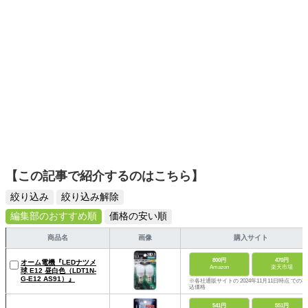
【この記事で紹介するのはこちら】
絞り込み
絞り込み解除
編集部のおすすめ順
価格の安い順
商品名
画像
購入サイト
800円
470円
オーム電機『LEDナツメ
Amazon
楽天市場
球 E12 昼白色（LDT1N-
G-E12 AS91）』
※各社通販サイトの 2024年11月11日時点 での税
込価格
541円
551円