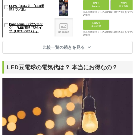
529円
738円
ELPA（エルパ）『LED電
Amazon
楽天市場
球ナツメ形』
※各社通販サイトの 2024年11月12日時点 での税
込価格
1,126円
Panasonic（パナソニッ
楽天市場
ク）『LED電球 T型タイ
プ（LDT1LGE12）』
※各社通販サイトの 2024年11月12日時点 での税
込価格
比較一覧の続きを見る
LED豆電球の電気代は？ 本当にお得なの？