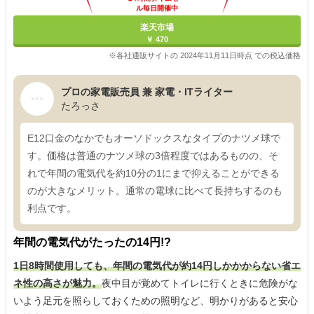
ル毎日開催中
楽天市場
￥ 470
※各社通販サイトの 2024年11月11日時点 での税込価格
プロの家電販売員 兼 家電・ITライター
たろっさ
E12口金のなかでもオーソドックスなタイプのナツメ球で
す。価格は普通のナツメ球の3倍程度ではあるものの、そ
れで年間の電気代を約10分の1にまで抑えることができる
のが大きなメリット。通常の電球に比べて長持ちするのも
利点です。
年間の電気代がたったの14円!?
1日8時間使用しても、年間の電気代が約14円しかかからない省エ
ネ性の高さが魅力。
夜中目が覚めてトイレに行くときに危険がな
いよう足元を照らしておくための照明など、明かりがあると安心