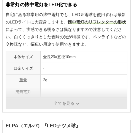
非常灯の懐中電灯をLED化できる
自宅にある非常用の懐中電灯でも、LED豆電球を使用すれば最新
のLEDライトに大変身しますよ。
懐中電灯のリフレクターの形状
によって、実感できる明るさは異なりますので注意してくださ
い。白くくっきりとした色味の光が特徴です。ペンライトなどの
交換球など、幅広い用途で使用できますよ。
本体サイズ
全長23×直径10mm
口金サイズ
-
重量
2g
消費電力
-
光の色
白色
全てを見る
ELPA（エルパ）『LEDナツメ球』