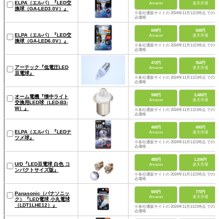
ELPA（エルパ）『LED交
Amazon
楽天市場
換球（GA-LED3.0V）』
※各社通販サイトの 2024年11月11日時点 での税
込価格
699円
558円
ELPA（エルパ）『LED交
Amazon
楽天市場
換球（GA-LED6.0V）』
※各社通販サイトの 2024年11月11日時点 での税
込価格
472円
354円
アーテック『低電圧LED
Amazon
楽天市場
豆電球』
※各社通販サイトの 2024年11月11日時点 での税
込価格
998円
3,480円
オーム電機『懐中ライト
Amazon
楽天市場
交換用LED球（LED-B3-
W）』
※各社通販サイトの 2024年11月11日時点 での税
込価格
468円
490円
ELPA（エルパ）『LEDナ
Amazon
楽天市場
ツメ球』
※各社通販サイトの 2024年11月11日時点 での税
込価格
485円
1,206円
U/D『LED豆電球 白色 コ
Amazon
楽天市場
ンパクトサイズ版』
※各社通販サイトの 2024年11月11日時点 での税
込価格
565円
770円
Panasonic（パナソニッ
Amazon
楽天市場
ク）『LED電球 小丸電球
（LDT1LHE12）』
※各社通販サイトの 2024年11月11日時点 での税
込価格