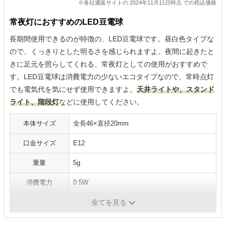
※各社通販サイトの 2024年11月11日時点 での税込価格
常夜灯におすすめのLED豆電球
長期間使用できるのが特徴の、LED豆電球です。昼白色タイプな
ので、くっきりとした明るさを感じられますよ。夜間に起きたと
きに足元を照らしてくれる、常夜灯としての使用がおすすめで
す。LED豆電球は消費電力の少ないエコタイプなので、常時点灯
でも電気代を気にせず使用できますよ。
天井ライトや、スタンド
ライト、階段灯
などに使用してください。
本体サイズ
全長46×直径20mm
口金サイズ
E12
重量
5g
消費電力
0.5W
光の色
クリア昼白色
全てを見る