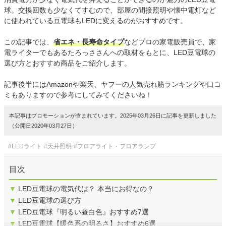
球。交換回数も少なくてすむので、部屋の間接照明や懐中電灯など
に使われている豆電球もLEDに変えるのがおすすめです。
この記事では、
省エネ・長寿命タイプ
などプロの家電販売員で、家
電ライターでもあるたろっささんへの取材をもとに、LED豆電球の
選び方とおすすめ商品をご紹介します。
記事後半にはAmazonや楽天、ヤフーの人気売れ筋ランキングや口コ
ミもありますので参考にしてみてくださいね！
本記事はプロモーションが含まれています。2025年03月26日に記事を更新しました
（公開日2020年03月27日）
#LEDライト
#天井照明
#フロアライト・フロアランプ
目次
▼
LED豆電球の電気代は？ 本当にお得なの？
▼
LED豆電球の選び方
▼
LED豆電球『明るい昼白色』おすすめ7選
▼
LED豆電球【暖色系の明るさ】おすすめ6選