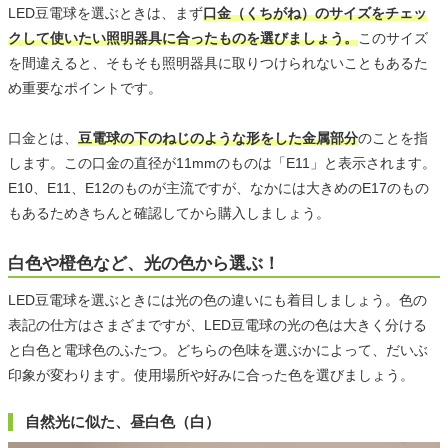
LED豆電球を選ぶときは、まず
口金（くちがね）のサイズをチェッ
クして使いたい照明器具に合ったものを選びましょう。
このサイズ
を間違えると、そもそも照明器具に取りつけられないこともあるた
め重要なポイントです。
口金とは、
豆電球の下のねじのような形をした金属部分
のことを指
します。この口金の直径が11mmのものは「E11」と表示されます。
E10、E11、E12のものが主流ですが、なかには大きめのE17のもの
もあるためきちんと確認してから購入しましょう。
白色や橙色など、光の色から選ぶ！
LED豆電球を選ぶときには光の色の違いにも着目しましょう。色の
表記の仕方はさまざまですが、LED豆電球の光の色は大きく分ける
と白色と電球色のふたつ。どちらの色味を選ぶかによって、だいぶ
印象が変わります。使用場所や好みに合った色を選びましょう。
自然光に似た、昼白色（白）