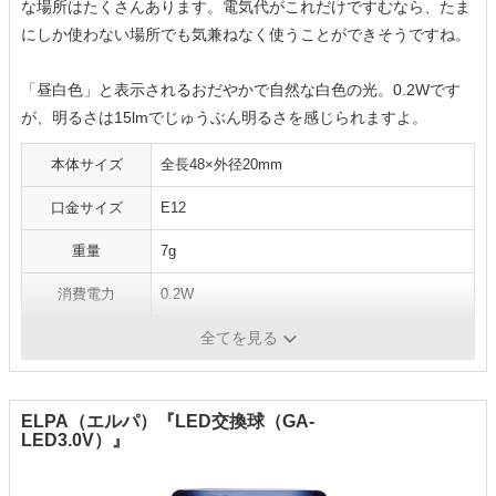
な場所はたくさんあります。電気代がこれだけですむなら、たま
にしか使わない場所でも気兼ねなく使うことができそうですね。
「昼白色」と表示されるおだやかで自然な白色の光。0.2Wです
が、明るさは15lmでじゅうぶん明るさを感じられますよ。
本体サイズ
全長48×外径20mm
口金サイズ
E12
重量
7g
消費電力
0.2W
光の色
昼白色
全てを見る
ELPA（エルパ）『LED交換球（GA-
LED3.0V）』