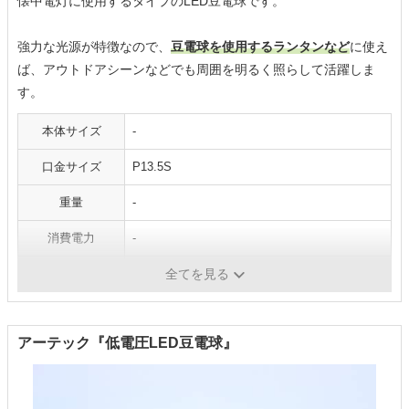
懐中電灯に使用するタイプのLED豆電球です。
強力な光源が特徴なので、
豆電球を使用するランタンなど
に使え
ば、アウトドアシーンなどでも周囲を明るく照らして活躍しま
す。
本体サイズ
-
口金サイズ
P13.5S
重量
-
消費電力
-
光の色
昼白色
全てを見る
アーテック『低電圧LED豆電球』