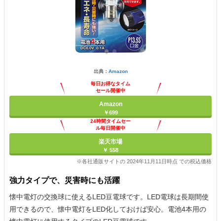
出典：
Amazon
毎日お得なタイム
セール開催中
Amazon
￥699
24時間タイムセー
ル毎日開催中
楽天市場
￥ 558
※各社通販サイトの 2024年11月11日時点 での税込価格
強力タイプで、災害時にも活躍
懐中電灯の交換球に使えるLED豆電球です。LED電球は長期間使
用できるので、懐中電灯をLED化しておけば安心。電池4本用の