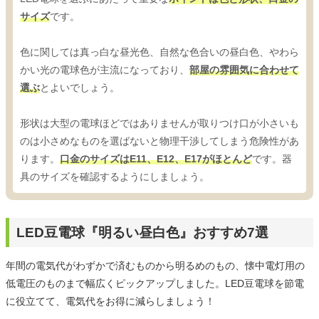
サイズ
です。
色に関しては真っ白な昼光色、自然な色合いの昼白色、やわら
かい光の電球色が主流になっており、
部屋の雰囲気に合わせて
選ぶ
とよいでしょう。
形状は大型の電球ほどではありませんが取りつけ口が小さいも
のは小さめなものを選ばないと物理干渉してしまう危険性があ
ります。
口金のサイズはE11、E12、E17がほとんど
です。器
具のサイズを確認するようにしましょう。
LED豆電球『明るい昼白色』おすすめ7選
年間の電気代がわずかで済むものから明るめのもの、懐中電灯用の
低電圧のものまで幅広くピックアップしました。LED豆電球を節電
に役立てて、電気代をお得に減らしましょう！