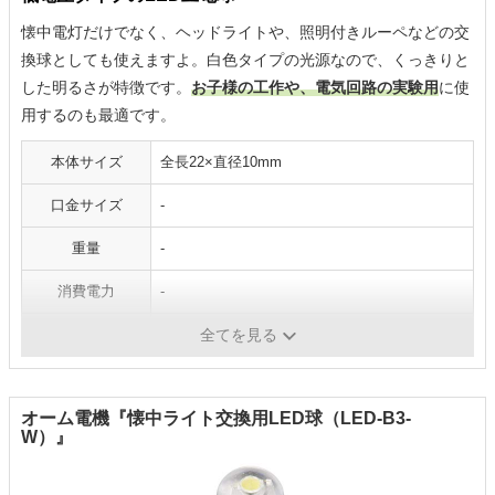
懐中電灯だけでなく、ヘッドライトや、照明付きルーペなどの交
換球としても使えますよ。白色タイプの光源なので、くっきりと
した明るさが特徴です。
お子様の工作や、電気回路の実験用
に使
用するのも最適です。
本体サイズ
全長22×直径10mm
口金サイズ
-
重量
-
消費電力
-
光の色
白色
全てを見る
オーム電機『懐中ライト交換用LED球（LED-B3-
W）』