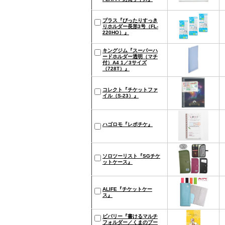
プラス『ぴったりすっき
りホルダー長形3号（FL-
220HO）』
キングジム『スーパーハ
ードホルダー透明（マチ
付）A4 1／3サイズ
（728T）』
コレクト『チケットファ
イル（S-23）』
ハゴロモ『レポチケ』
ソロツーリスト『SGチケ
ットケース』
ALIFE『チケットケー
ス』
ビバリー『書けるマルチ
フォルダー／くまのプー