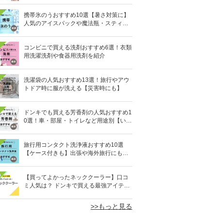
携帯氷のうおすすめ10選【暑さ対策に】
人気のアイスパックや魔法瓶・スティッ
ク型も
コンビニで買える洗剤おすすめ6選！衣類
用洗濯洗剤や食器用洗剤を紹介
洗濯袋の人気おすすめ13選！旅行やアウ
トドア時に服が洗える【災害時にも】
ドンキでも買える芳香剤の人気おすすめ1
0選！車・部屋・トイレなど用途別【いい
匂い】
旅行用コンタクト洗浄液おすすめ10選
【ケース付きも】出張や海外旅行にも便
利
0
【買ってよかったネッククーラー】口コ
ミ人気は？ ドンキで買える最強アイテム
も
>>もっと見る