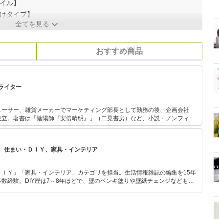
イル】
掛けタイプ】
全てを見る
おすすめ商品
ライター
ューサー、雑貨メーカーでマーケティング部長として勤務の後、企画会社
設立。著書は「陰陽師『安倍晴明』」（二見書房）など、小説・ノンフィク
ど多岐にわたる。脚本では、2019年10月上演の音楽時代劇「佐那と龍
「セフィロティクサーガ（ケムコ）」など。雑貨メーカーやIT企業の顧問を
・プロガイドでもある。複数の出版社にてノンフィクションや小説を出版。
、住まい・ＤＩＹ、家具・インテリア
ＤＩＹ」「家具・インテリア」カテゴリを担当。生活情報雑誌の編集を15年
数経験。DIY歴は7～8年ほどで、壁のペンキ塗りや壁紙チェンジなどもチ
もモノ選びがしやすい記事をお届けします！