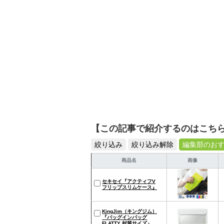
【この記事で紹介するのはこち
絞り込み
絞り込み解除
編集部のお
商品名
画像
セキセイ『アクティフV
フリップスリムケース』
KingJim（キングジム）
『バッグインバッグ
FLATTY 封筒サイズ』