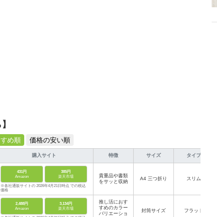
ら】
すすめ順
価格の安い順
購入サイト
特徴
サイズ
タイプ
431円
385円
貴重品や書類
Amazon
楽天市場
A4 三つ折り
スリム
をサッと収納
※各社通販サイトの 2026年4月21日時点 での税込
価格
推し活におす
2,488円
3,134円
すめのカラー
Amazon
楽天市場
封筒サイズ
フラット
バリエーショ