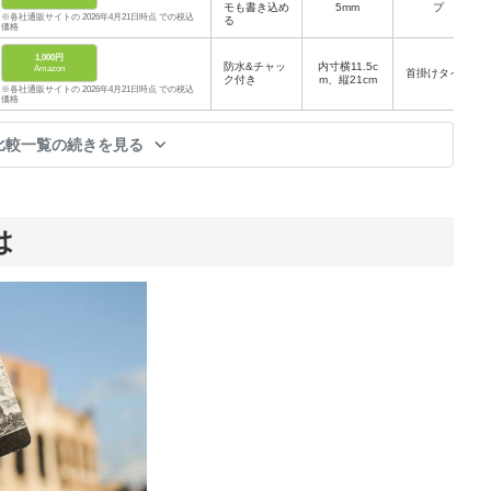
モも書き込め
5mm
プ
※各社通販サイトの 2026年4月21日時点 での税込
る
価格
1,000円
防水&チャッ
内寸横11.5c
Amazon
首掛けタイプ
ク付き
m、縦21cm
※各社通販サイトの 2026年4月21日時点 での税込
価格
比較一覧の続きを見る
は