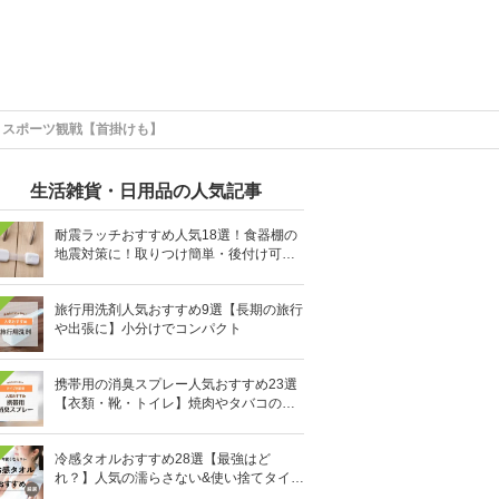
・スポーツ観戦【首掛けも】
生活雑貨・日用品の人気記事
耐震ラッチおすすめ人気18選！食器棚の
地震対策に！取りつけ簡単・後付け可能
も
旅行用洗剤人気おすすめ9選【長期の旅行
や出張に】小分けでコンパクト
携帯用の消臭スプレー人気おすすめ23選
【衣類・靴・トイレ】焼肉やタバコのニ
オイにも
冷感タオルおすすめ28選【最強はど
れ？】人気の濡らさない&使い捨てタイプ
も