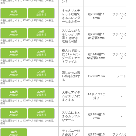
※各社通販サイトの 2026年4月21日時点 での税込
ン！
価格
すっきりとチ
561円
275円
ケット収納で
縦230×横11
ファイルタイ
Amazon
楽天市場
きるスレンダ
5mm
プ
※各社通販サイトの 2026年4月21日時点 での税込
ーなホルダー
価格
スリムながら
969円
248円
もしっかり保
縦228×横11
ファイルタイ
Amazon
楽天市場
護！ はがき
0×背幅5mm
プ
※各社通販サイトの 2026年4月21日時点 での税込
収納も可能
価格
横入れで落ち
1,680円
2,109円
にくいバイン
縦314×横25
ファイルタイ
Amazon
楽天市場
ダー式チケッ
5×背幅15mm
プ
※各社通販サイトの 2026年4月21日時点 での税込
トファイル
価格
990円
1,433円
楽しかった思
Amazon
楽天市場
い出を記録す
12cm×21cm
ノート
る
※各社通販サイトの 2026年4月21日時点 での税込
価格
2,212円
2,200円
大事なアイテ
A4サイズ3つ
Amazon
楽天市場
ムがスリムに
-
折り
まとまる
※各社通販サイトの 2026年4月21日時点 での税込
価格
1,607円
1,980円
スリムにまと
縦218×横10
Amazon
楽天市場
まるカラフル
-
2mm
なケース
※各社通販サイトの 2026年4月21日時点 での税込
価格
ディズニー好
960円
き必見！ メ
縦225×横10
ファイルタイ
Amazon