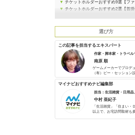
▼
チケットホルダーおすすめ9選【ファ
▼
チケットホルダーおすすめ2選【首
選び方
この記事を担当するエキスパート
作家・脚本家・トラベル
南原 順
ゲームメーカーでプロデ
（有）ピー・セッション
ション・トラベルガイドな
馬」、RPGゲームアプリ
マイナビおすすめナビ編集部
務めたり、現役の添乗員
担当：生活雑貨・日用品
中村 亜紀子
「生活雑貨」「住まい・
以上で、お宅訪問取材も多
ャレンジ済み。初心者で