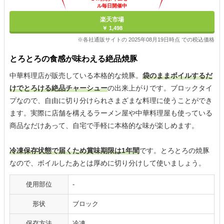
ル毎日開催中
楽天市場
￥ 1,498
※各社通販サイトの 2025年08月19日時点 での税込価格
とろとろの食感が味わえる絶品焼豚
中華料理店が販売している本格的な焼豚。
袋のままボイルするだ
けでとろける絶品チャーシュー
の出来上がりです。ブロックタイ
プなので、自由に切り分けられさまざまな料理に使うことができ
ます。実際に店舗を構えるラーメン屋や中華料理屋も使っている
商品なだけあって、自宅で手軽に本格的な味が楽しめます。
冷凍保存状態で届くため賞味期限は1年間
です。とろとろの焼豚
なので、ボイルしたあとは厚めに切り分けして使いましょう。
使用部位
-
形状
ブロック
保存方法
冷凍