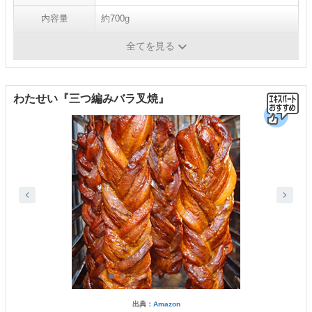
内容量
約700g
賞味期限
冷凍で30日
全てを見る
わたせい『三つ編みバラ叉焼』
出典：
Amazon