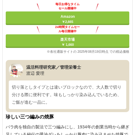
毎日お得なタイム
セール開催中
Amazon
￥2,665
24時間タイムセー
ル毎日開催中
楽天市場
￥ 1,660
※各社通販サイトの 2025年08月19日時点 での税込価格
温活料理研究家／管理栄養士
渡辺 愛理
切り落としタイプとは違いブロックなので、大人数で切り
分ける際に便利です。味もしっかり染み込んでいるため、
ご飯が進む一品に。
珍しい三つ編みの焼豚
バラ肉を独自の製法で三つ編みにし、1934年の創業当時から継ぎ
足している秘伝の醤油ダレをしっかり豚肉に染み込ませた焼豚で