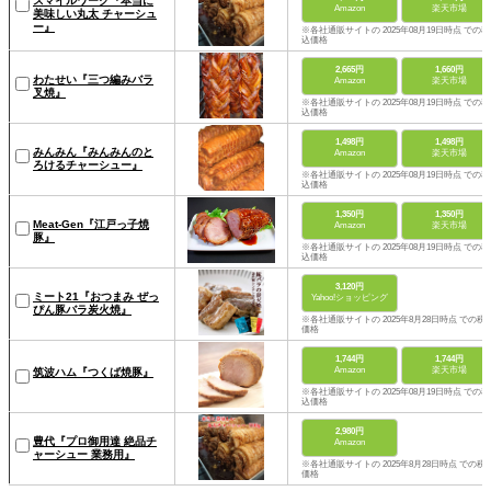
スマイルワーク『本当に
Amazon
楽天市場
美味しい丸太 チャーシュ
ー』
※各社通販サイトの 2025年08月19日時点 での税
込価格
2,665円
1,660円
わたせい『三つ編みバラ
Amazon
楽天市場
叉焼』
※各社通販サイトの 2025年08月19日時点 での税
込価格
1,498円
1,498円
みんみん『みんみんのと
Amazon
楽天市場
ろけるチャーシュー』
※各社通販サイトの 2025年08月19日時点 での税
込価格
1,350円
1,350円
Meat-Gen『江戸っ子焼
Amazon
楽天市場
豚』
※各社通販サイトの 2025年08月19日時点 での税
込価格
3,120円
ミート21『おつまみ ぜっ
Yahoo!ショッピング
ぴん豚バラ炭火焼』
※各社通販サイトの 2025年8月28日時点 での税
価格
1,744円
1,744円
Amazon
楽天市場
筑波ハム『つくば焼豚』
※各社通販サイトの 2025年08月19日時点 での税
込価格
2,980円
豊代『プロ御用達 絶品チ
Amazon
ャーシュー 業務用』
※各社通販サイトの 2025年8月28日時点 での税
価格