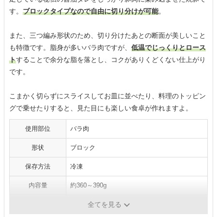
す。
ブロックタイプなので自由に切り分けが可能
。
また、三つ編み形状のため、切り分けたあとの断面が美しいこと
も特徴です。脂身が多いバラ肉ですが、
低温でじっくりとロース
ト
することで余分な脂を落とし、コクがありくどくない仕上がり
です。
こまかく切らずにスライスしてお皿に並べたり、料理のトッピン
グで乗せたりすると、見た目にも楽しい食卓が作れますよ。
使用部位
バラ肉
形状
ブロック
保存方法
冷凍
内容量
約360～390g
賞味期限
165日
全てを見る