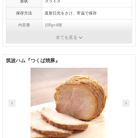
形状
スライス
保存方法
直射日光をさけ、常温で保存
内容量
100g×4個
賞味期限
製造日より90日
全てを見る
筑波ハム『つくば焼豚』