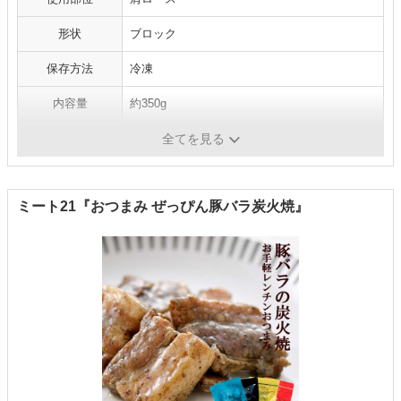
形状
ブロック
保存方法
冷凍
内容量
約350g
賞味期限
-
全てを見る
ミート21『おつまみ ぜっぴん豚バラ炭火焼』