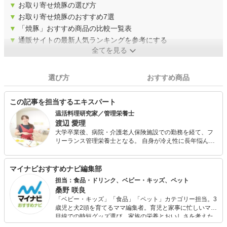
▼
お取り寄せ焼豚の選び方
▼
お取り寄せ焼豚のおすすめ7選
▼
「焼豚」おすすめ商品の比較一覧表
▼
通販サイトの最新人気ランキングを参考にする
全てを見る
選び方
おすすめ商品
この記事を担当するエキスパート
温活料理研究家／管理栄養士
渡辺 愛理
大学卒業後、病院・介護老人保険施設での勤務を経て、フ
リーランス管理栄養士となる。 自身が冷え性に長年悩んで
きた経験から、冷え性に悩む方への食事カウンセリングや
料理教室講師をメインに、その他レシピ開発やコラム執
筆、栄養士さん向けWebライター講座を行っている。
マイナビおすすめナビ編集部
担当：食品・ドリンク、ベビー・キッズ、ペット
桑野 咲良
「ベビー・キッズ」「食品」「ペット」カテゴリー担当。3
歳児と犬2頭を育てるママ編集者。育児と家事に忙しいママ
目線での時短グッズ選び、家族の栄養とおいしさを考えた
食品選び、束の間のリラックスタイムを楽しむためのスイ