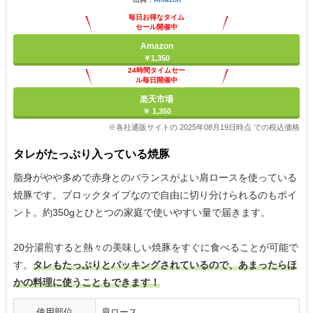
毎日お得なタイム
セール開催中
Amazon
￥1,350
24時間タイムセー
ル毎日開催中
楽天市場
￥ 1,350
※各社通販サイトの 2025年08月19日時点 での税込価格
タレがたっぷり入っている焼豚
脂身がやや多めで赤身とのバランスがよい肩ロースを使っている
焼豚です。ブロックタイプなので自由に切り分けられるのもポイ
ント。約350gとひとつの家庭で使いやすい量で届きます。
20分湯煎すると熱々の美味しい焼豚をすぐに食べることが可能で
す。
タレもたっぷりとパッキングされているので、あまったらほ
かの料理に使うこともできます！
使用部位
肩ロース