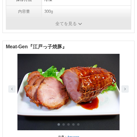
内容量
300g
賞味期限
365日
全てを見る
Meat-Gen『江戸っ子焼豚』
出典：
Amazon