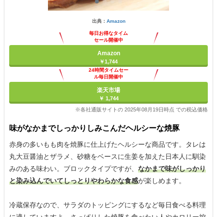
出典：
Amazon
毎日お得なタイム
セール開催中
Amazon
￥1,744
24時間タイムセー
ル毎日開催中
楽天市場
￥ 1,744
※各社通販サイトの 2025年08月19日時点 での税込価格
味がなかまでしっかりしみこんだヘルシーな焼豚
赤身の多いもも肉を焼豚に仕上げたヘルシーな商品です。タレは
丸大豆醤油とザラメ、砂糖をベースに生姜を加えた日本人に馴染
みのある味わい。ブロックタイプですが、
なかまで味がしっかり
と染み込んでいてしっとりやわらかな食感
が楽しめます。
冷蔵保存なので、サラダのトッピングにするなど毎日食べる料理