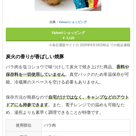
出典：
Yahoo!ショッピング
Yahoo!ショッピング
￥ 3,120
※各社通販サイトの 2025年8月28日時点 での税込価格
炭火の香りが香ばしい焼豚
バラ肉を塩コショウで味つけして炭火で焼き上げた商品。
香料や
保存料を一切使用していません
。真空パックのため常温保存が可
能。冷蔵庫のスペースを空ける必要もありません。
保存方法が簡易なので
自宅だけではなく、キャンプなどのアウト
ドアにも持参できます
。また、電子レンジでの温めも可能なた
め、湯煎よりも素早く調理できることが特徴です。
使用部位
バラ肉