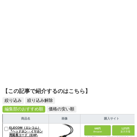
スタイリッシュで使いやすい家電や、みんなで楽しめるゲ
ームを発信していきます！
【この記事で紹介するのはこちら】
絞り込み
絞り込み解除
編集部のおすすめ順
価格の安い順
商品名
画像
購入サイト
ELECOM（エレコム）
646円
1,271円
『ヘッドホン・イヤホン
Amazon
楽天市場
用延長コード（EHP-