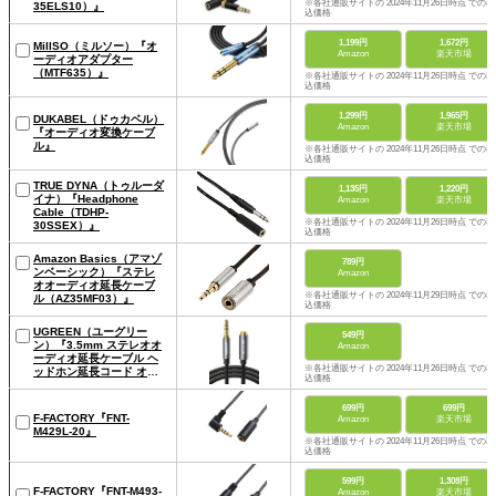
※各社通販サイトの 2024年11月26日時点 での税
35ELS10）』
込価格
1,199円
1,672円
MillSO（ミルソー）『オ
Amazon
楽天市場
ーディオアダプター
（MTF635）』
※各社通販サイトの 2024年11月26日時点 での税
込価格
1,299円
1,965円
DUKABEL（ドゥカベル）
Amazon
楽天市場
『オーディオ変換ケーブ
ル』
※各社通販サイトの 2024年11月26日時点 での税
込価格
TRUE DYNA（トゥルーダ
1,135円
1,220円
イナ）『Headphone
Amazon
楽天市場
Cable（TDHP-
※各社通販サイトの 2024年11月26日時点 での税
30SSEX）』
込価格
Amazon Basics（アマゾ
789円
ンベーシック）『ステレ
Amazon
オオーディオ延長ケーブ
※各社通販サイトの 2024年11月29日時点 での税
ル（AZ35MF03）』
込価格
UGREEN（ユーグリー
549円
ン）『3.5mm ステレオオ
Amazon
ーディオ延長ケーブル ヘ
※各社通販サイトの 2024年11月26日時点 での税
ッドホン延長コード オス-
込価格
メス（SKU : 10592）』
699円
699円
F-FACTORY『FNT-
Amazon
楽天市場
M429L-20』
※各社通販サイトの 2024年11月26日時点 での税
込価格
599円
1,308円
F-FACTORY『FNT-M493-
Amazon
楽天市場