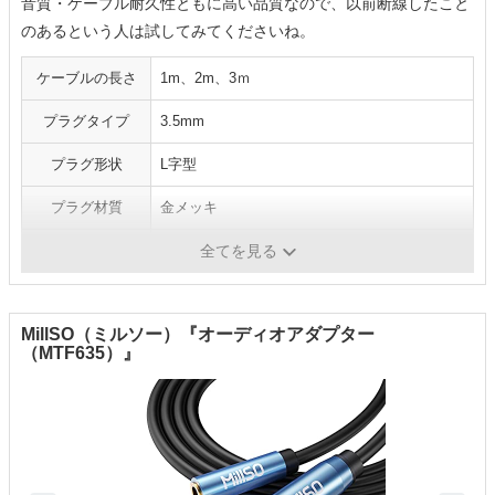
音質・ケーブル耐久性ともに高い品質なので、以前断線したこと
のあるという人は試してみてくださいね。
ケーブルの長さ
1m、2m、3ｍ
プラグタイプ
3.5mm
プラグ形状
L字型
プラグ材質
金メッキ
ケーブル材質
30AWG線材 ほか
全てを見る
MillSO（ミルソー）『オーディオアダプター
（MTF635）』