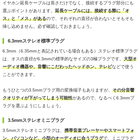
イヤホン延長ケーブルは長さだけでなく、接続するプラグ部分にも
選ぶポイントがあります。
延長ケーブルには、接続する際に「オ
ス」と「メス」がある
ので、それぞれの直径が合わないとそもそも
挿し込めません。必ず確認しておきましょう。
6.3mmステレオ標準プラグ
6.3mm（6.35mmと表記されている場合もある）ステレオ標準プラグ
は、オスの直径が6.3mmの標準的なサイズの3極プラグです。
大型オ
ーディオ機器や、音響にこだわったヘッドホン、テレビ
などで使う
ことができます。
もうひとつの3.5mmプラグ用の変換端子もありますが、
その分音響
クオリティが下がってしまう可能性
があるので、なるべく6.3mmプ
ラグを選ぶようにしましょう。
3.5mmステレオミニプラグ
3.5mmステレオミニプラグは、
携帯音楽プレーヤーやスマートフォ
ン、パソコンなど、小型のオーディオに合うプラグ
で、ミニプラグ