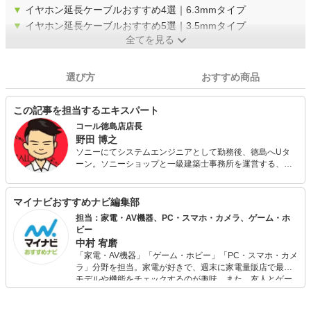
▼
イヤホン延長ケーブルおすすめ4選｜6.3mmタイプ
▼
イヤホン延長ケーブルおすすめ5選｜3.5mmタイプ
全てを見る
選び方
おすすめ商品
この記事を担当するエキスパート
コール徳島店店長
野田 博之
ソニーにてシステムエンジニアとして勤務後、徳島へUタ
ーン。ソニーショップと一級建築士事務所を運営する、株
式会社コールの代表を務める。 店舗、Web、ブログ、SNS
を使った、リアル&ネット融合型の運営を行っている。 得
意ジャンルは、ホームシアターを中心に、映像、音響、カ
マイナビおすすめナビ編集部
メラ、IT全般。 ソニー情報を中心に発信している、毎日更
担当：家電・AV機器、PC・スマホ・カメラ、ゲーム・ホ
新ブログ「店長のつぶやき日記ハイパぁ。。。」は、2004
ビー
年7月から継続中。
中村 宥磨
「家電・AV機器」「ゲーム・ホビー」「PC・スマホ・カメ
ラ」分野を担当。家電が好きで、週末に家電量販店で最新
モデルや機能をチェックするのが趣味。また、友人とゲー
ムを楽しみながら、新作タイトルやイベント情報もいち早
くキャッチ。記事を通して、生活の質を底上げしてくれる