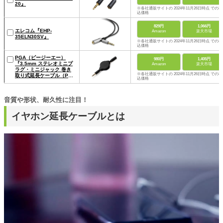
20』
※各社通販サイトの 2024年11月26日時点 での税
込価格
829円
1,066円
エレコム『EHP-
Amazon
楽天市場
35ELN30SV』
※各社通販サイトの 2024年11月26日時点 での税
込価格
PGA（ピージーエー）
980円
1,405円
『3.5mm ステレオミニプ
Amazon
楽天市場
ラグ・ミニジャック 巻き
※各社通販サイトの 2024年11月26日時点 での税
取り式延長ケーブル（PG-
込価格
EXR10）』
音質や形状、耐久性に注目！
イヤホン延長ケーブルとは