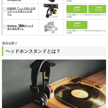
込価格
1,999円
3,110円
COZOO『ヘッドホンスタ
Amazon
楽天市場
ンド ヘッドホンハンガ
ー』
※各社通販サイトの 2024年10月21日時点 での税
込価格
2,288円
Geekria『壁掛けヘッド
Amazon
ホンホルダー』
※各社通販サイトの 2024年10月21日時点 での税
込価格
劣化を防ぐ
ヘッドホンスタンドとは？