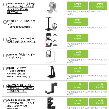
Audio Technica（オーデ
5,691円
6,903円
ィオテクニカ）『ヘッド
Amazon
楽天市場
ホンスタンド（AT-
※各社通販サイトの 2024年10月21日時点 での税
HPS700）』
込価格
899円
FEYCH『ヘッドホンスタ
Amazon
ンド
（6972360260018）』
※各社通販サイトの 2024年10月21日時点 での税
込価格
2,375円
『ゲームコントローラー
Amazon
収納ラック（YXZJ01）』
※各社通販サイトの 2024年10月21日時点 での税
込価格
2,199円
Lomicall『卓上 ヘッドホ
Amazon
ンスタンド』
※各社通販サイトの 2024年10月21日時点 での税
込価格
Razer（レイザー）
6,980円
『Base Station
Amazon
Chroma（RC21-
※各社通販サイトの 2024年10月21日時点 での税
01190100-R3M1）』
込価格
1,000円
1,100円
SANWA SUPPLY（サン
Amazon
楽天市場
ワサプライ）『回転式ヘ
ッドホンフック』
※各社通販サイトの 2024年10月21日時点 での税
込価格
Audio Technica（オーデ
1,700円
1,870円
ィオテクニカ）『 ヘッド
Amazon
楽天市場
ホンハンガー（AT-
※各社通販サイトの 2024年10月21日時点 での税
HPH300）』