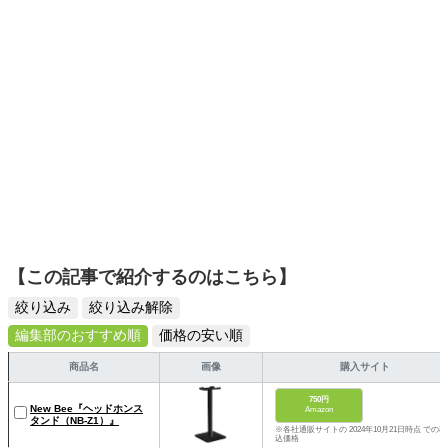
ームを発信していきます！
【この記事で紹介するのはこちら】
絞り込み
絞り込み解除
編集部のおすすめ順
価格の安い順
商品名
画像
購入サイト
750円
New Bee『ヘッドホンス
Amazon
タンド（NB-Z1）』
※各社通販サイトの 2024年10月21日時点 での税
込価格