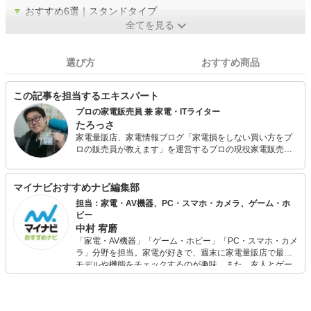
▼
おすすめ6選｜スタンドタイプ
全てを見る
選び方
おすすめ商品
この記事を担当するエキスパート
プロの家電販売員 兼 家電・ITライター
たろっさ
家電量販店、家電情報ブログ「家電損をしない買い方をプ
ロの販売員が教えます」を運営するプロの現役家電販売
員。 学生時代から家電に対する並々ならぬ興味を持ち、ア
ルバイトを経てそのまま家電量販店の道へと進んで15年
弱。 個人で年間2億円を売り上げ、数々の法人内コンテス
マイナビおすすめナビ編集部
ト等で表彰された経験を持っています。 家電アドバイザー
担当：家電・AV機器、PC・スマホ・カメラ、ゲーム・ホ
の資格を有し、家電と名の付く物全てに精通しています。
ビー
家電で分からないことはありません。 現在は家電ライター
中村 宥磨
の業務も通して「全ての人が平等に良い家電に巡り会える
「家電・AV機器」「ゲーム・ホビー」「PC・スマホ・カメ
機会の提供」に尽力しています。
ラ」分野を担当。家電が好きで、週末に家電量販店で最新
モデルや機能をチェックするのが趣味。また、友人とゲー
ムを楽しみながら、新作タイトルやイベント情報もいち早
くキャッチ。記事を通して、生活の質を底上げしてくれる
スタイリッシュで使いやすい家電や、みんなで楽しめるゲ