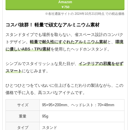
Amazon
￥750
※各社通販サイトの 2024年10月21日時点 での税込価格
コスパ抜群！ 軽量で頑丈なアルミニウム素材
スタンドタイプでも場所を取らない、省スペース設計のコンパク
トデザイン。
軽量で耐久性にすぐれたアルミニウム素材
と、
環境
に優しいABS・TPU素材
を使用したヘッドホンスタンド。
シンプルでスタイリッシュな見た目が、
インテリアの邪魔をせず
スマート
になじみます。
ひとつひとつをていねいに仕上げるこだわりの製法ながら、この
価格で手に入る、高コスパなアイテムです。
サイズ
95×95×200mm、ヘッドレスト：70×48mm
重量
95g
タイプ
スタンド