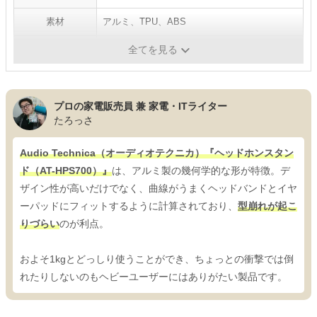
素材
アルミ、TPU、ABS
カラー
ホワイト、ブラック
全てを見る
プロの家電販売員 兼 家電・ITライター
たろっさ
Audio Technica（オーディオテクニカ）『ヘッドホンスタン
ド（AT-HPS700）』
は、アルミ製の幾何学的な形が特徴。デ
ザイン性が高いだけでなく、曲線がうまくヘッドバンドとイヤ
ーパッドにフィットするように計算されており、
型崩れが起こ
りづらい
のが利点。
およそ1kgとどっしり使うことができ、ちょっとの衝撃では倒
れたりしないのもヘビーユーザーにはありがたい製品です。