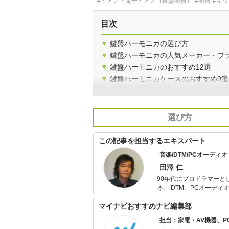
#ピアノ・電子ピアノ（鍵盤楽器）
#楽器
#キ
目次
▼
鍵盤ハーモニカの選び方
▼
鍵盤ハーモニカの人気メーカー・ブ
▼
鍵盤ハーモニカのおすすめ12選
▼
鍵盤ハーモニカケースのおすすめ9選
選び方
この記事を担当するエキスパート
音楽/DTM/PCオーディ
田澤 仁
90年代にプロドラマー
る。 DTM、PCオーデ
数。 Webでは2007年～2009年までサイトAll Aboutで「ロック」のガイドを務めたほか、音楽情報サ
イトBARKSでは国内外
マイナビおすすめナビ編集部
る。 得意分野はAOR
担当：家電・AV機器、