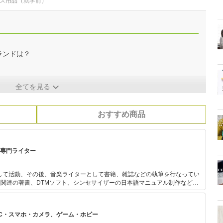
ッズ用品（就学前）
ランドは？
全てを見る
おすすめ商品
オ 専門ライター
として活動、その後、音楽ライターとして書籍、雑誌などの執筆を行なってい
ィオ関連の著書、DTMソフト、シンセサイザーの日本語マニュアル制作など多
の数多くの有名アーティストのインタビュー、ライブ取材などを行なってい
、ハードロック、フュージョン、80年代。
PC・スマホ・カメラ、ゲーム・ホビー