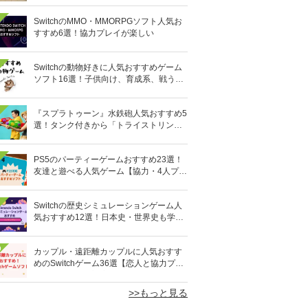
SwitchのMMO・MMORPGソフト人気お
すすめ6選！協力プレイが楽しい
Switchの動物好きに人気おすすめゲーム
ソフト16選！子供向け、育成系、戦う格
闘系も!?
『スプラトゥーン』水鉄砲人気おすすめ5
選！タンク付きから「トライストリンガ
ー」まで
PS5のパーティーゲームおすすめ23選！
友達と遊べる人気ゲーム【協力・4人プレ
イなど】
Switchの歴史シミュレーションゲーム人
気おすすめ12選！日本史・世界史も学べ
る
0
カップル・遠距離カップルに人気おすす
めのSwitchゲーム36選【恋人と協力プレ
イ】オンライン対応も
>>もっと見る