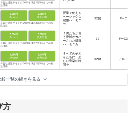
※各社通販サイトの 2024年11月26日時点 での税
込価格
授業で使える
2,980円
2,860円
ベーシックな
Amazon
楽天市場
32鍵
F～C
鍵盤ハーモニ
※各社通販サイトの 2024年11月26日時点 での税
カ
込価格
子供たちが習
3,584円
3,600円
う音域がカバ
Amazon
楽天市場
32
F〜C3
ーされた鍵盤
※各社通販サイトの 2024年11月26日時点 での税
ハーモニカ
込価格
すべての子ど
5,986円
5,940円
もたちに、楽
Amazon
楽天市場
32鍵
アルト
しい音楽の時
※各社通販サイトの 2024年11月26日時点 での税
間を
込価格
比較一覧の続きを見る
び方