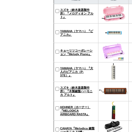
スズキ（鈴木楽器製作
所）『メロディオン アル
ト』
YAMAHA（ヤマハ）『ピ
アニカ』
キョーリツコーポレーシ
ョン『Melody Piano』
YAMAHA（ヤマハ）『大
人のピアニカ（P-
37E）』
スズキ（鈴木楽器製作
所）『木製鍵盤ハーモニ
カ アルト』
HOHNER（ホーナー）
『MELODICA
AIRBOARD RASTA』
CAHAYA『Melodica 鍵盤
ハーモニカ 32鍵』