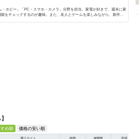
ム・ホビー」「PC・スマホ・カメラ」分野を担当。家電が好きで、週末に家
機能をチェックするのが趣味。また、友人とゲームを楽しみながら、新作タ
いち早くキャッチ。記事を通して、生活の質を底上げしてくれるスタイリッ
、みんなで楽しめるゲームを発信していきます！
ら】
すすめ順
価格の安い順
購入サイト
特徴
鍵盤数
音域