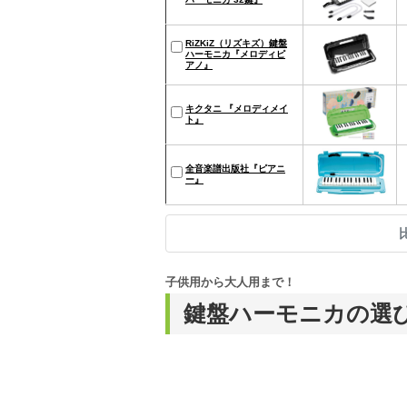
RiZKiZ（リズキズ）鍵盤
ハーモニカ『メロディピ
アノ』
キクタニ 『メロディメイ
ト』
全音楽譜出版社『ピアニ
ー』
子供用から大人用まで！
鍵盤ハーモニカの選