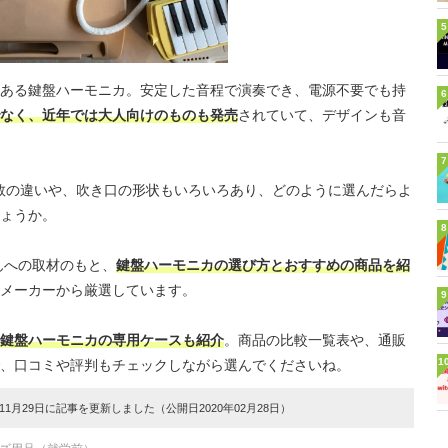
5
ある鍵盤ハーモニカ。安定した音程で演奏でき、電源不要でも持
6
なく、近年では大人向けのものも発売
されていて、デザインも音
7
盤数の違いや、吹き口の形状もいろいろあり、どのように選んだらよ
ょうか。
8
んへの取材のもと、
鍵盤ハーモニカの選び方とおすすめの商品を紹
メーカーから厳選しています。
9
鍵盤ハーモニカの専用ケースも紹介
。商品の比較一覧表や、通販
1
、口コミや評判もチェックしながら選んでくださいね。
1月29日に記事を更新しました（公開日2020年02月28日）