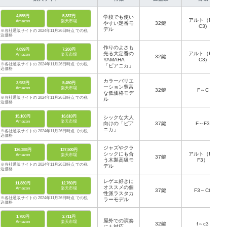
4,555円
5,337円
学校でも使い
アルト（F～
Amazon
楽天市場
やすい定番モ
32鍵
C3)
デル
※各社通販サイトの 2024年11月26日時点 での税
込価格
作りのよさも
4,899円
7,260円
光る大定番の
アルト（F～
Amazon
楽天市場
32鍵
YAMAHA
C3)
※各社通販サイトの 2024年11月26日時点 での税
「ピアニカ」
込価格
カラーバリエ
3,982円
5,450円
ーション豊富
Amazon
楽天市場
32鍵
F～C
な低価格モデ
※各社通販サイトの 2024年11月26日時点 での税
ル
込価格
15,100円
16,610円
シックな大人
Amazon
楽天市場
向けの「ピア
37鍵
F～F3
ニカ」
※各社通販サイトの 2024年11月26日時点 での税
込価格
ジャズやクラ
126,388円
137,500円
シックにも合
アルト（F～
Amazon
楽天市場
37鍵
う木製高級モ
F3）
※各社通販サイトの 2024年11月26日時点 での税
デル
込価格
レゲエ好きに
11,880円
12,760円
オススメの個
Amazon
楽天市場
37鍵
F3～C6
性派ラスタカ
※各社通販サイトの 2024年11月26日時点 での税
ラーモデル
込価格
1,780円
2,711円
屋外での演奏
Amazon
楽天市場
32鍵
f～c3
にも対応