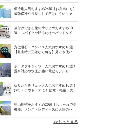
保冷剤人気おすすめ24選【お弁当にも】
最強保冷や長持ちして溶けにくいキャン
プ用も
後付けできる靴の滑り止めおすすめ10
選！スパイクや貼るだけのパッドタイプ
も
方位磁石・コンパス人気おすすめ18選
【登山時に正確な方角を】見方や使い方
も
ポータブルシャワー人気おすすめ13選！
温水対応や水圧が強い電動モデルも
折りたたみリュック人気おすすめ16選！
旅行・アウトドアに！ 防水・軽量・大容
量タイプも
0
登山用帽子おすすめ20選【おしゃれで高
機能】メンズ・レディースに人気のハッ
トも
>>もっと見る