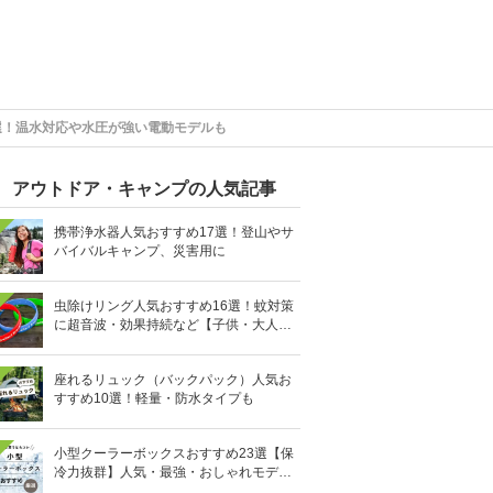
選！温水対応や水圧が強い電動モデルも
アウトドア・キャンプの人気記事
携帯浄水器人気おすすめ17選！登山やサ
バイバルキャンプ、災害用に
虫除けリング人気おすすめ16選！蚊対策
に超音波・効果持続など【子供・大人用
も】
座れるリュック（バックパック）人気お
すすめ10選！軽量・防水タイプも
小型クーラーボックスおすすめ23選【保
冷力抜群】人気・最強・おしゃれモデル
も