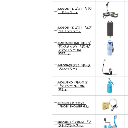
LOGOS（ロゴス）『パワ
ードシャワー』
LOGOS（ロゴス）『エア
ライトシャワー』
CAPTAIN STAG（キャプ
テンスタッグ）『ポンピ
ングシャワー（M-
9537）』
MAGNA(マグナ)『ポータ
ブルシャワー』
MOLUSKO（モルスコ）
『シャワー 7L（MS-
32）』
ORIGIN（オリジン）
『MOBI SHOWER G2』
innhom（インホム）『ア
ウトドアシャワー』