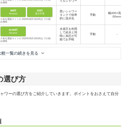
イルシャワー
込価格
999円
978円
黒いシャワー
幅400×高さ6
Amazon
楽天市場
タンクで効率
手動
00mｍ
的に温水化
※各社通販サイトの 2025年08月19日時点 での税
込価格
水道圧を利用
42,693円
して給水と同
Amazon
手動
-
時に加圧が可
※各社通販サイトの 2025年08月19日時点 での税
能でお手軽
込価格
比較一覧の続きを見る
の選び方
ャワーの選び方をご紹介していきます。ポイントをおさえて自分
類