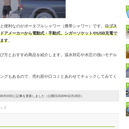
5
と便利なのがポータブルシャワー（携帯シャワー）です。
ロゴス
6
ドアメーカーから電動式・手動式、シガーソケットやUSB充電で
ます
。
7
び方とおすすめ商品を紹介します。温水対応や水圧の強いモデル
8
ングもあるので、売れ筋や口コミとあわせてチェックしてみてく
9
9月03日に記事を更新しました（公開日2020年02月28日）
1
ッズ