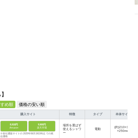
ら】
すすめ順
価格の安い順
購入サイト
特徴
タイプ
本体サイズ
8,918円
9,900円
場所を選ばず
‎(約)210×110
Amazon
楽天市場
使えるシャワ
電動
×250mm
ー
※各社通販サイトの 2025年08月19日時点 での税
込価格