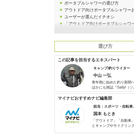
▼
ポータブルシャワーの選び方
▼
アウトドア向けポータブルシャワー
▼
ユーザーが選んだイチオシ
▼
「アウトドア向けポータブルシャワ
選び方
この記事を担当するエキスパート
キャンプ/釣りライター
中山 一弘
青年期に始めた釣り新聞へ
ほかにも雑誌『Salty!（
には必ず海山湖を駆けま
本中の旬な魚を追ってい
マイナビおすすめナビ編集部
一面も。
担当：スポーツ・自転車
国本 もとき
「アウトドア」「自動車
とキャンプやサイクリン
を分かりやすく届けるこ