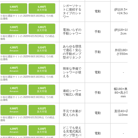
シガーソケッ
5,900円
6,490円
トに接続する
(約)18.5×8.5
Amazon
楽天市場
電動
タイプのシャ
×24.5cm
※各社通販サイトの 2025年08月19日時点 での税
ワー
込価格
3,000円
3,881円
電池いらずの
(約)18×18×6
Amazon
楽天市場
手動
手動シャワー
2cm
※各社通販サイトの 2025年8月25日時点 での税込
価格
あらゆる環境
4,385円
5,524円
で適応！安心
外径180×高
Amazon
楽天市場
手動
の手動ポンプ
さ550mm
※各社通販サイトの 2025年08月19日時点 での税
型ポリタンク
込価格
4,980円
4,590円
簡単な準備で
Amazon
楽天市場
シャワーが使
電動
-
える
※各社通販サイトの 2025年08月19日時点 での税
込価格
1,982円
2,360円
幅180×奥行1
連続シャワー
Amazon
楽天市場
手動
80×高さ530
で幅広い用途
mm
※各社通販サイトの 2025年08月19日時点 での税
込価格
8,568円
6,512円
手元で水量が
直径40×高さ
Amazon
楽天市場
電動
変えられる
110mm
※各社通販サイトの 2025年8月25日時点 での税込
価格
どこでも使え
4,299円
5,159円
る充電式風呂
Amazon
楽天市場
電動
-
ポンプ型モバ
※各社通販サイトの 2025年08月19日時点 での税