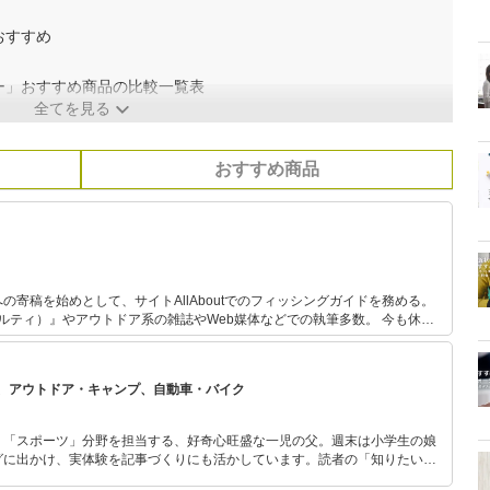
おすすめ
ー」おすすめ商品の比較一覧表
全てを見る
おすすめ商品
の寄稿を始めとして、サイトAllAboutでのフィッシングガイドを務める。
ソルティ）』やアウトドア系の雑誌やWeb媒体などでの執筆多数。 今も休日
わっている自然派で、あらゆるジャンルの釣りを体験し、季節に合わせて日
る。 キャンプ用品は、あえて払い下げのミリタリー系ギアで揃えるマニアな
、アウトドア・キャンプ、自動車・バイク
」「スポーツ」分野を担当する、好奇心旺盛な一児の父。週末は小学生の娘
グに出かけ、実体験を記事づくりにも活かしています。読者の「知りたい」
とをモットーに、信頼できるコンテンツ制作に努めています。