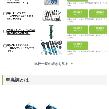
ridecontrol（R）』
※各社通販サイトの 2025年8月25日時点 での税
価格
209,792円
192,720円
BLITZ（ブリッツ）
Amazon
楽天市場
『DAMPER ZZ-R Spec
DSC PLUS』
※各社通販サイトの 2025年08月19日時点 での税
込価格
202,870円
201,030円
TEIN（テイン）『MONO
Amazon
楽天市場
RACING DAMPER』
※各社通販サイトの 2025年08月19日時点 での税
込価格
220,000円
IDEAL（イデアル）
楽天市場
『TRUEVA（トゥルーヴ
ァ）』
※各社通販サイトの 2025年08月19日時点 での税
込価格
比較一覧の続きを見る
車高調とは