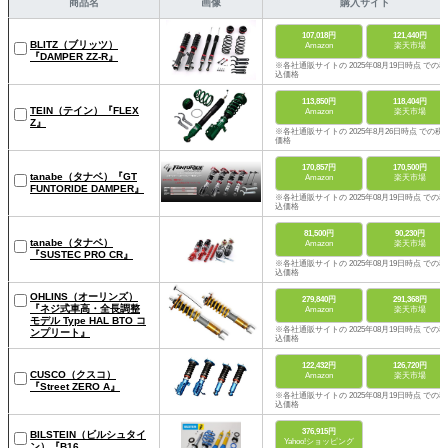
商品名
画像
購入サイト
107,018円
121,440円
BLITZ（ブリッツ）
Amazon
楽天市場
『DAMPER ZZ-R』
※各社通販サイトの 2025年08月19日時点 での税
込価格
113,850円
118,404円
TEIN（テイン）『FLEX
Amazon
楽天市場
Z』
※各社通販サイトの 2025年8月26日時点 での税
価格
170,857円
170,500円
tanabe（タナベ）『GT
Amazon
楽天市場
FUNTORIDE DAMPER』
※各社通販サイトの 2025年08月19日時点 での税
込価格
81,500円
90,230円
tanabe（タナベ）
Amazon
楽天市場
『SUSTEC PRO CR』
※各社通販サイトの 2025年08月19日時点 での税
込価格
OHLINS（オーリンズ）
279,840円
291,368円
『ネジ式車高・全長調整
Amazon
楽天市場
モデル Type HAL BTO コ
※各社通販サイトの 2025年08月19日時点 での税
ンプリート』
込価格
122,432円
126,720円
CUSCO（クスコ）
Amazon
楽天市場
『Street ZERO A』
※各社通販サイトの 2025年08月19日時点 での税
込価格
376,915円
BILSTEIN（ビルシュタイ
Yahoo!ショッピング
ン）『B16