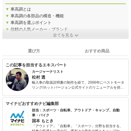
▼
車高調とは
▼
車高調の各部品の構造・機能
▼
車高調を選ぶポイント
▼
信頼の人気メーカー・ブランド
全てを見る
選び方
おすすめ商品
この記事を担当するエキスパート
カージャーナリスト
松村 透
輸入車の取扱説明書の制作を経て、2006年にベストモータ
リング/ホットバージョン公式サイトのリニューアルを担当
し、Webメディアの面白さに目覚める。 その後、大手飲食
店ポータルサイトでコンテンツ企画を経験し、2013年にフ
リーランスとして独立。現在はトヨタ GAZOO愛車紹介の
マイナビおすすめナビ編集部
監修・取材・記事制作、ベストカー誌の取材等で年間100
担当：スポーツ・自転車、アウトドア・キャンプ、自動
人を超えるオーナーインタビューを行う。 また、輸入車専
車・バイク
門の自動車メディア・カレントライフの編集長を務める。
国本 もとき
現在の愛車は、2016年式フォルクスワーゲン ゴルフ トゥ
「アウトドア」「自動車」「スポーツ」分野を担当する、
ーランと1970年式の古いドイツ車。妻と、平成最後の年に