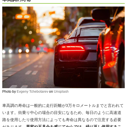
Photo by
Evgeny Tchebotarev
on
Unsplash
車高調の寿命は一般的に走行距離が3万キロメートルまでと言われて
います。街乗り中心の場合の目安になるため、毎日のように高速道
路を使用したり使用方法によっても寿命は異なるので注意する必要
があります。
異変や不具合を感じてからでは、繰り返し使用するこ