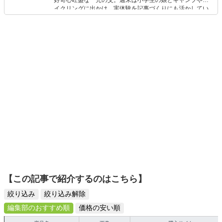
好奇心旺盛な一児の父。週末は小学生の娘とキャンプやサ
産まれた息子、動物病院から譲り受けた保護猫と平和に
イクリングに出かけ、実体験を記事づくりにも活かしてい
（?）暮らす日々。
ます。読者の「知りたい」を分かりやすく届けることをモ
ットーに、信頼できるコンテンツ制作に努めています。
【この記事で紹介するのはこちら】
絞り込み
絞り込み解除
編集部のおすすめ順
価格の安い順