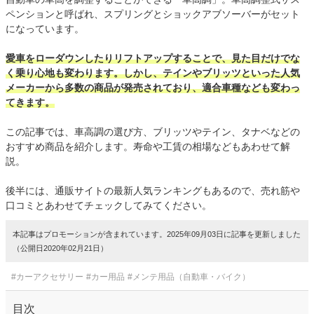
ペンションと呼ばれ、スプリングとショックアブソーバーがセット
になっています。
愛車をローダウンしたりリフトアップすることで、見た目だけでな
く乗り心地も変わります。しかし、テインやブリッツといった人気
メーカーから多数の商品が発売されており、適合車種なども変わっ
てきます。
この記事では、車高調の選び方、ブリッツやテイン、タナベなどの
おすすめ商品を紹介します。寿命や工賃の相場などもあわせて解
説。
後半には、通販サイトの最新人気ランキングもあるので、売れ筋や
口コミとあわせてチェックしてみてください。
本記事はプロモーションが含まれています。2025年09月03日に記事を更新しました
（公開日2020年02月21日）
#カーアクセサリー
#カー用品
#メンテ用品（自動車・バイク）
目次