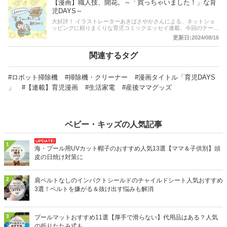
【漫画】職人技、開花。～「買っちゃいました！」な育
大の子育て＆ネットショッピングDAYSを、クスッと笑える漫画と
ともにお届けしています。
児DAYS～
大好評！ イラストレーターあきばさやかさんによる、ネットショ
ッピングに頼りまくりな育児コミックエッセイ連載、今回のテーマ
は持ち物のお名前つけに便利な「お名前スタンプセット」。そんな
更新日:2024/08/16
スタンプを押すママの様子を見ていた息子「おっくん」の行動と
は･･････!? 等身大の子育て＆ネットショッピングDAYSを、クスッ
と笑える漫画とともにお届けしています。
関連するタグ
#ロボット掃除機
#掃除機・クリーナー
#漫画タイトル「育児DAYS
」
#【連載】育児漫画
#生活家電
#産後ママグッズ
ベビー・キッズの人気記事
1
海・プール用UVカット帽子のおすすめ人気13選【ママ＆子供別】頭
皮の日焼け対策に
2
肩ベルトなしのインパクトシールドのチャイルドシート人気おすすめ
3選！ベルトを嫌がる＆抜け出す悩みも解消
3
プールマットおすすめ11選【厚手で滑らない】代用品はある？人気
の折りたたみ式も