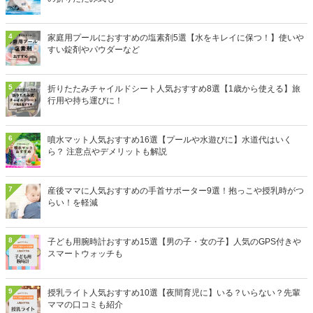
4
家庭用プールにおすすめの塩素剤5選【水をキレイに保つ！】使いや
すい錠剤やパウダーなど
5
折りたたみチャイルドシート人気おすすめ8選【1歳から使える】旅
行用や持ち運びに！
6
噴水マット人気おすすめ16選【プールや水遊びに】水道代はいく
ら？ 注意点やデメリットも解説
7
産後ママに人気おすすめの手首サポーター9選！抱っこや授乳時がつ
らい！を軽減
8
子ども用腕時計おすすめ15選【男の子・女の子】人気のGPS付きや
スマートウォッチも
9
授乳ライト人気おすすめ10選【夜間育児に】いる？いらない？先輩
ママの口コミも紹介