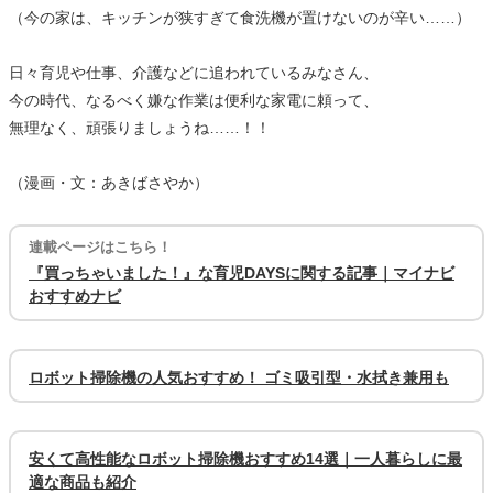
（今の家は、キッチンが狭すぎて食洗機が置けないのが辛い……）
日々育児や仕事、介護などに追われているみなさん、
今の時代、なるべく嫌な作業は便利な家電に頼って、
無理なく、頑張りましょうね……！！
（漫画・文：あきばさやか）
連載ページはこちら！
『買っちゃいました！』な育児DAYSに関する記事｜マイナビ
おすすめナビ
ロボット掃除機の人気おすすめ！ ゴミ吸引型・水拭き兼用も
安くて高性能なロボット掃除機おすすめ14選｜一人暮らしに最
適な商品も紹介