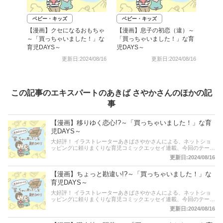
ベビー・キッズ
ベビー・キッズ
【漫画】クセになるおもちゃ
【漫画】息子の初恋（違）～
～「買っちゃいました！」な
「買っちゃいました！」な育
育児DAYS～
児DAYS～
更新日:2024/08/16
更新日:2024/08/16
この記事のエキスパートのあきば さやかさんのほかの記
事
【漫画】移りゆく恋心!?～「買っちゃいました！」な育
児DAYS～
大好評！ イラストレーターあきばさやかさんによる、ネットショ
ッピングに頼りまくりな育児コミックエッセイ連載、今回のテーマ
は「おもちゃドラムとバチ」について。毎日のように叩くほどおも
更新日:2024/08/16
ちゃの木製ドラムに夢中な「おっくん」。ところが熱中しすぎてバ
チがクラッシュ。悲しむおっくんですが･･････!? 等身大の子育て
【漫画】ちょっと勘違い!?～「買っちゃいました！」な
＆ネットショッピングDAYSを、クスッと笑える漫画とともにお届
けしています。
育児DAYS～
大好評！ イラストレーターあきばさやかさんによる、ネットショ
ッピングに頼りまくりな育児コミックエッセイ連載、今回のテーマ
はカバのかわいい「歯磨きパペット」です。歯磨き嫌いな息子「お
更新日:2024/08/16
っくん」のためにパペットを使って歯磨きの大切さを訴えるあきば
さん。おっくんはこの気持ちを分かってくれるのか･･････!? 等身