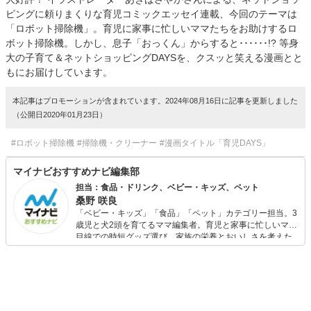
ピングに頼りまくりな育児コミックエッセイ連載、今回のテーマは
「ロボット掃除機」。育児に家事に忙しいママたちをお助けするロ
ボット掃除機。しかし、息子「おっくん」からすると･･････!? 等身
大の子育て＆ネットショッピングDAYSを、クスッと笑える漫画とと
もにお届けしています。
本記事はプロモーションが含まれています。2024年08月16日に記事を更新しました
（公開日2020年01月23日）
#ロボット掃除機
#掃除機・クリーナー
#漫画タイトル「育児DAYS」
マイナビおすすめナビ編集部
担当：食品・ドリンク、ベビー・キッズ、ペット
桑野 咲良
「ベビー・キッズ」「食品」「ペット」カテゴリー担当。3
歳児と犬2頭を育てるママ編集者。育児と家事に忙しいママ
目線での時短グッズ選び、家族の栄養とおいしさを考えた
食品選び、束の間のリラックスタイムを楽しむためのスイ
ーツ選びに自信あり。鋭い目線で商品を見極め、少しでも
日々の生活が豊かになるものを紹介します。