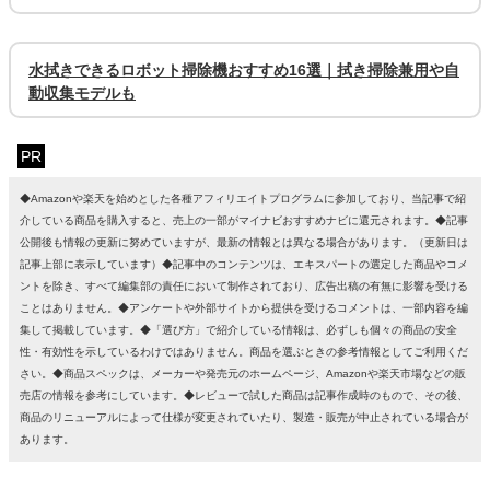
水拭きできるロボット掃除機おすすめ16選｜拭き掃除兼用や自
動収集モデルも
PR
◆Amazonや楽天を始めとした各種アフィリエイトプログラムに参加しており、当記事で紹
介している商品を購入すると、売上の一部がマイナビおすすめナビに還元されます。◆記事
公開後も情報の更新に努めていますが、最新の情報とは異なる場合があります。（更新日は
記事上部に表示しています）◆記事中のコンテンツは、エキスパートの選定した商品やコメ
ントを除き、すべて編集部の責任において制作されており、広告出稿の有無に影響を受ける
ことはありません。◆アンケートや外部サイトから提供を受けるコメントは、一部内容を編
集して掲載しています。◆「選び方」で紹介している情報は、必ずしも個々の商品の安全
性・有効性を示しているわけではありません。商品を選ぶときの参考情報としてご利用くだ
さい。◆商品スペックは、メーカーや発売元のホームページ、Amazonや楽天市場などの販
売店の情報を参考にしています。◆レビューで試した商品は記事作成時のもので、その後、
商品のリニューアルによって仕様が変更されていたり、製造・販売が中止されている場合が
あります。