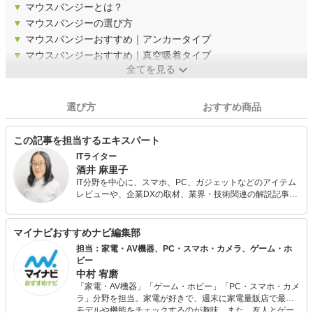
▼
マウスバンジーとは？
▼
マウスバンジーの選び方
▼
マウスバンジーおすすめ｜アンカータイプ
▼
マウスバンジーおすすめ｜真空吸着タイプ
全てを見る
選び方
おすすめ商品
この記事を担当するエキスパート
ITライター
酒井 麻里子
IT分野を中心に、スマホ、PC、ガジェットなどのアイテム
レビューや、企業DXの取材、業界・技術関連の解説記事な
どを手がける。 noteでは、趣味で集めているプログラミン
グロボットの話題なども発信。テレワーク×メタバースの可
能性を考えるWEBマガジン『Zat's VR』運営。株式会社ウ
マイナビおすすめナビ編集部
レルブン代表。
担当：家電・AV機器、PC・スマホ・カメラ、ゲーム・ホ
ビー
中村 宥磨
「家電・AV機器」「ゲーム・ホビー」「PC・スマホ・カメ
ラ」分野を担当。家電が好きで、週末に家電量販店で最新
モデルや機能をチェックするのが趣味。また、友人とゲー