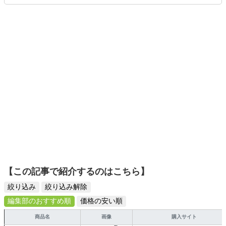
ムを楽しみながら、新作タイトルやイベント情報もいち早
くキャッチ。記事を通して、生活の質を底上げしてくれる
スタイリッシュで使いやすい家電や、みんなで楽しめるゲ
ームを発信していきます！
【この記事で紹介するのはこちら】
絞り込み
絞り込み解除
編集部のおすすめ順
価格の安い順
商品名
画像
購入サイト