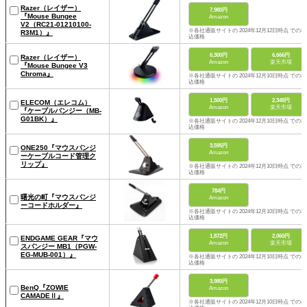
Razer（レイザー）
7,980円
『Mouse Bungee
Amazon
V2（RC21-01210100-
※各社通販サイトの 2024年12月12日時点 での税
R3M1）』
込価格
6,300円
6,666円
Razer（レイザー）
Amazon
楽天市場
『Mouse Bungee V3
Chroma』
※各社通販サイトの 2024年12月10日時点 での税
込価格
1,500円
2,348円
ELECOM（エレコム）
Amazon
楽天市場
『ケーブルバンジー（MB-
G01BK）』
※各社通販サイトの 2024年12月10日時点 での税
込価格
3,595円
ONE250『マウスバンジ
Amazon
ーケーブルコード管理ク
リップ』
※各社通販サイトの 2024年12月10日時点 での税
込価格
784円
曙光の町『マウスバンジ
Amazon
ーコードホルダー』
※各社通販サイトの 2024年12月10日時点 での税
込価格
1,872円
2,060円
ENDGAME GEAR『マウ
Amazon
楽天市場
スバンジー MB1（PGW-
EG-MUB-001）』
※各社通販サイトの 2024年12月10日時点 での税
込価格
3,980円
BenQ『ZOWIE
Amazon
CAMADEⅡ』
※各社通販サイトの 2024年12月10日時点 での税