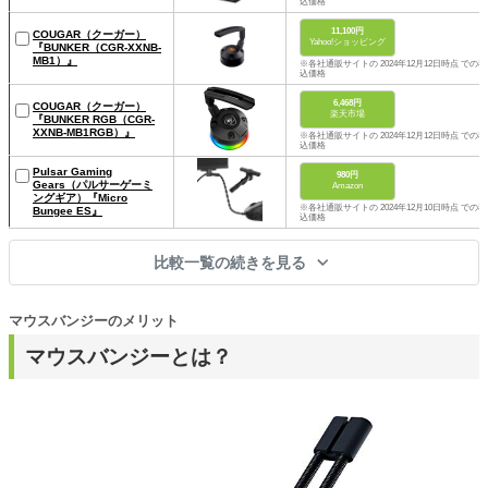
込価格
11,100円
COUGAR（クーガー）
Yahoo!ショッピング
『BUNKER（CGR-XXNB-
MB1）』
※各社通販サイトの 2024年12月12日時点 での税
込価格
6,468円
COUGAR（クーガー）
楽天市場
『BUNKER RGB（CGR-
XXNB-MB1RGB）』
※各社通販サイトの 2024年12月12日時点 での税
込価格
Pulsar Gaming
980円
Gears（パルサーゲーミ
Amazon
ングギア）『Micro
※各社通販サイトの 2024年12月10日時点 での税
Bungee ES』
込価格
比較一覧の続きを見る
マウスバンジーのメリット
マウスバンジーとは？