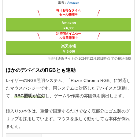
出典：
Amazon
毎日お得なタイム
セール開催中
Amazon
￥6,300
24時間タイムセー
ル毎日開催中
楽天市場
￥ 6,666
※各社通販サイトの 2024年12月10日時点 での税込価格
ほかのデバイスのRGBとも連動
レイザーのRGB照明システム、「Razer Chroma RGB」に対応し
たマウスバンジーです。同システムに対応したデバイスと連動し
て、
RBG照明が点灯
し、ゲームや作業の雰囲気を演出します。
錘入りの本体は、重量で固定するだけでなく底部分にゴム製のグ
リップを採用しています。マウスを激しく動かしても本体が倒れ
ません。