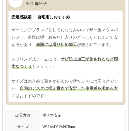
酒井 麻里子
安定感抜群！ 自宅用におすすめ
ゲーミングブランドとしておなじみのレイザー製マウスバ
ンジー。台座は錘（おもり）入りのどっしりとしていて安
定感があり、
底面には滑り止め加工
が施されています。
スプリング式アームには、
サビ防止加工が施されるなど頑
丈なつくり
もメリット。
サイズは大きめで重さがあるので持ち歩きには不向きです
が、
自宅のデスクに据え置きで安定した使用感を求める方
にはおすすめです。
設置方法
重さで安定
サイズ
W114×D12×H76mm