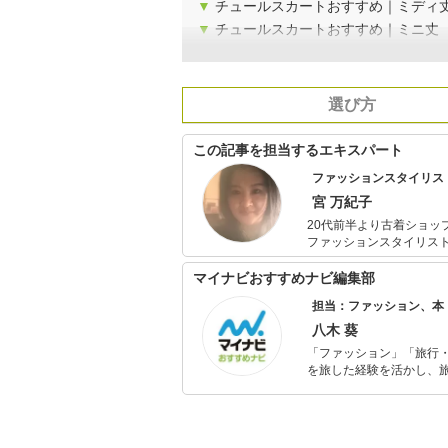
▼
チュールスカートおすすめ｜ミディ
▼
チュールスカートおすすめ｜ミニ丈
選び方
この記事を担当するエキスパート
ファッションスタイリス
宮 万紀子
20代前半より古着ショップを経てファッシ
ファッションスタイリストに転身。 タレントのテレビ出演時のスタイリ
ングを数多く手掛ける。 現在は商業ファッションスタイリストと一般の方のコーディネートをするパ
ーソナルスタイリストと
マイナビおすすめナビ編集部
担当：ファッション、本
八木 葵
「ファッション」「旅行・
を旅した経験を活かし、
ョップでの販売経験もあ
を提案します。本や映画
ではそんな視点から選ん