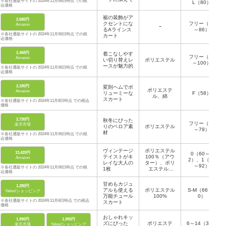
※各社通販サイトの 2024年11月06日時点 での税
L（80）
込価格
裾の装飾がア
2,680円
クセントにな
フリー（62
Amazon
ｰ
るAラインス
～86）
※各社通販サイトの 2024年11月06日時点 での税
カート
込価格
2,468円
着こなしやす
フリー（62
Amazon
い切り替えレ
ポリエステル
～100）
ースが魅力的
※各社通販サイトの 2024年11月06日時点 での税
込価格
2,180円
変則ヘムでボ
ポリエステ
Amazon
リューミーな
F（58）
ル、綿
スカート
※各社通販サイトの 2024年11月8日時点 での税込
価格
2,730円
秋冬にぴった
フリー（65
楽天市場
りのベロア素
ポリエステル
～79）
材
※各社通販サイトの 2024年11月06日時点 での税
込価格
ヴィンテージ
ポリエステル
13,420円
0（60～8
テイストがキ
100％（アウ
Amazon
2）、1（66
レイな大人の
ター）、ポリ
～92）
※各社通販サイトの 2024年11月06日時点 での税
1枚
エステル9
込価格
5％ ポリウレ
タン5％（イ
甘めもカジュ
1,280円
ンナー）
アルも使える
ポリエステル
S-M（66～9
Yahoo!ショッピング
万能チュール
100%
0）
※各社通販サイトの 2024年11月8日時点 での税込
スカート
価格
おしゃれキッ
1,990円
1,990円
ズにぴった
ポリエステ
6～14（38～
楽天市場
Yahoo!ショッピング