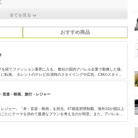
丈
全てを見る
おすすめ商品
ト
ョン業界に入る。 数社の国内アパレル企業で勤務した後、
ングや広告、CMのスタイリ
を兼務している。
・音楽・映画、旅行・レジャー
レジャー」「本・音楽・映画」を担当。47都道府県制覇、海外10か国以上
旅ごとにテーマを決めて最適なプランを考えるのが得意。また、アパレルシ
り。誰でも手軽に楽しめるプチプラとトレンドを取り入れたコーディネート
から受けたインスピレーションを日常や仕事に活かすことを大切にし、記事
だおすすめ作品やアイテムを紹介します。