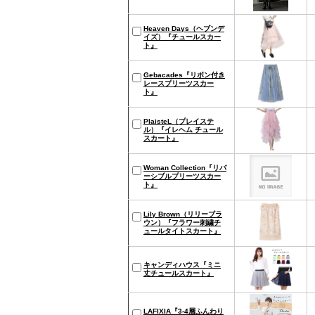
Heaven Days（ヘブンデ
イズ）『チュールスカー
ト』
Gebacades『リボン付き
レースプリーツスカー
ト』
PlaisteL（プレイステ
ル）『イレヘム チュール
スカート』
Woman Collection『リバ
ーシブルプリーツスカー
ト』
Lily Brown（リリーブラ
ウン）『フラワー刺繍チ
ュールタイトスカート』
キャンディハウス『ミニ
丈チュールスカート』
LAFIXIA『3-4層ふんわり