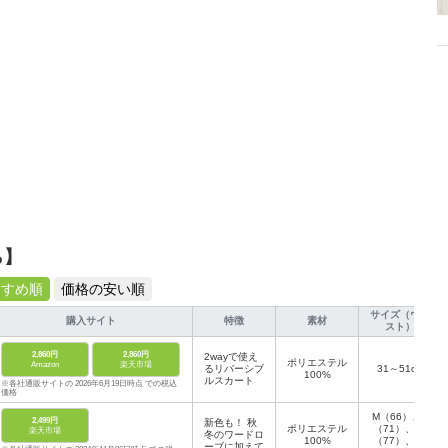
ら】
すすめ順
価格の安い順
サイズ（ウエ
購入サイト
特徴
素材
スト）
2,860円
2,860円
2wayで使え
ポリエステル
Amazon
楽天市場
るリバーシブ
31～51cm
100%
ルスカート
※各社通販サイトの 2026年6月19日時点 での税込
価格
M（66）、L
2,499円
新色も！ 秋
ポリエステル
（71）、XL
楽天市場
冬のワードロ
100%
（77）、2X
ーブに加えて