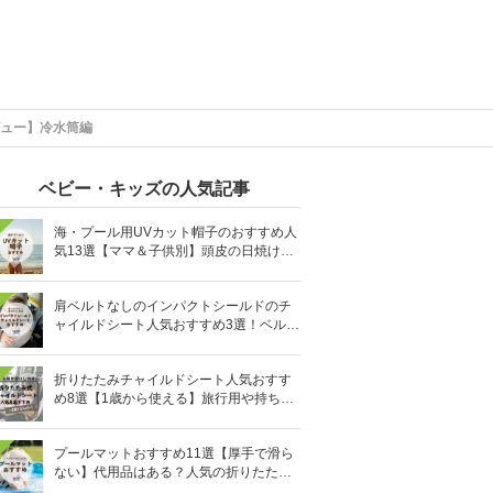
ュー】冷水筒編
ベビー・キッズの人気記事
海・プール用UVカット帽子のおすすめ人
気13選【ママ＆子供別】頭皮の日焼け対
策に
肩ベルトなしのインパクトシールドのチ
ャイルドシート人気おすすめ3選！ベルト
を嫌がる＆抜け出す悩みも解消
折りたたみチャイルドシート人気おすす
め8選【1歳から使える】旅行用や持ち運
びに！
プールマットおすすめ11選【厚手で滑ら
ない】代用品はある？人気の折りたたみ
式も