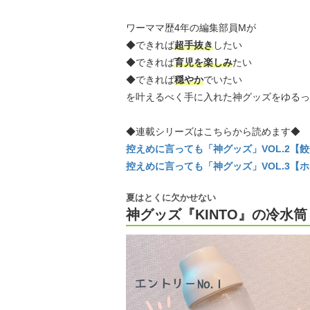
ワーママ歴4年の編集部員Mが
◆できれば
超手抜き
したい
◆できれば
育児を楽しみ
たい
◆できれば
穏やか
でいたい
を叶えるべく手に入れた神グッズをゆるっ
◆連載シリーズはこちらから読めます◆
控えめに言っても「神グッズ」VOL.2【
控えめに言っても「神グッズ」VOL.3【
夏はとくに欠かせない
神グッズ『KINTO』の冷水筒