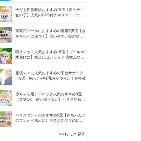
子ども用腕時計おすすめ15選【男の子・
女の子】人気のGPS付きやスマートウォ
ッチも
家庭用プールにおすすめの塩素剤5選【水
をキレイに保つ！】使いやすい錠剤やパ
ウダーなど
噴水マット人気おすすめ16選【プールや
水遊びに】水道代はいくら？ 注意点やデ
メリットも解説
産後ママに人気おすすめの手首サポータ
ー9選！抱っこや授乳時がつらい！を軽減
赤ちゃん用ドアロック人気おすすめ9選
【賃貸OK・跡が残らない】引き戸や窓対
策にも
0
バススタンドのおすすめ5選【赤ちゃんと
のワンオペ風呂に】注意点やママの口コ
ミも！
>>もっと見る