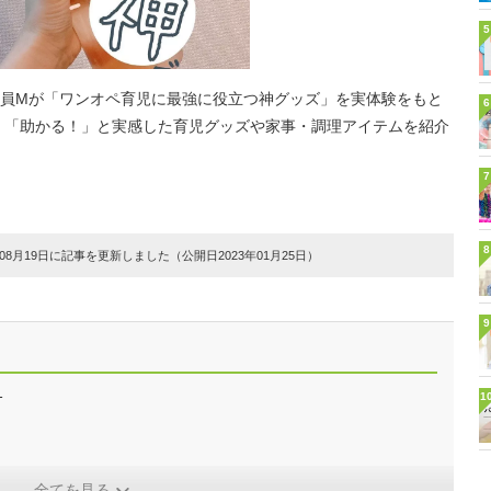
5
員Mが「ワンオペ育児に最強に役立つ神グッズ」を実体験をもと
6
」「助かる！」と実感した育児グッズや家事・調理アイテムを紹介
7
8
8月19日に記事を更新しました（公開日2023年01月25日）
9
1
1
全てを見る