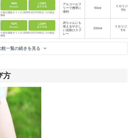
750円
1,720円
アルコールフ
イカリジン
Amazon
楽天市場
リーで携帯に
50ml
5%
便利
※各社通販サイトの 2025年3月27日時点 での税込
価格
赤ちゃんにも
752円
1,120円
使えるやさし
イカリジン1
Amazon
楽天市場
200ml
い虫除けスプ
5％
※各社通販サイトの 2025年3月27日時点 での税込
レー
価格
比較一覧の続きを見る
び方