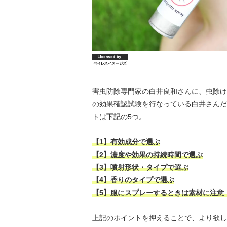
害虫防除専門家の白井良和さんに、虫除け
の効果確認試験を行なっている白井さんだ
トは下記の5つ。
【1】有効成分で選ぶ
【2】濃度や効果の持続時間で選ぶ
【3】噴射形状・タイプで選ぶ
【4】香りのタイプで選ぶ
【5】服にスプレーするときは素材に注意
上記のポイントを押えることで、より欲し