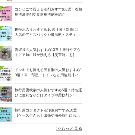
コンビニで買える洗剤おすすめ6選！衣類
用洗濯洗剤や食器用洗剤を紹介
携帯氷のうおすすめ10選【暑さ対策に】
人気のアイスパックや魔法瓶・スティッ
ク型も
洗濯袋の人気おすすめ13選！旅行やアウ
トドア時に服が洗える【災害時にも】
ドンキでも買える芳香剤の人気おすすめ1
0選！車・部屋・トイレなど用途別【いい
匂い】
旅行用柔軟剤の人気おすすめ5選！持ち運
びに便利な小分けタイプや柔軟剤シート
を紹介
0
旅行用コンタクト洗浄液おすすめ10選
【ケース付きも】出張や海外旅行にも便
利
>>もっと見る