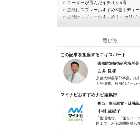
▼
ユーザーが選んだイチオシ5選
▼
虫除けスプレーおすすめ8選｜ディー
▼
虫除けスプレーおすすめ｜イカリジ
選び方
この記事を担当するエキスパート
害虫防除技術研究所所長
白井 良和
京都大学農学部卒業、京都大学大学院農学研究
ガを研究、殺虫剤メーカ
研究科に在籍し、蚊の誘引に関する研究で医
害虫駆除会社にて、ゴキ
マイナビおすすめナビ編集部
プを2003年に設立。 蚊をはじめとする害虫忌避剤、蚊捕獲器の評価試験や、出版、各メディアへの情
担当：生活雑貨・日用品
報提供を行っている。著
に「蚊のはなし」などが
中村 亜紀子
「生活雑貨」「住まい・
以上で、お宅訪問取材も多
ャレンジ済み。初心者で