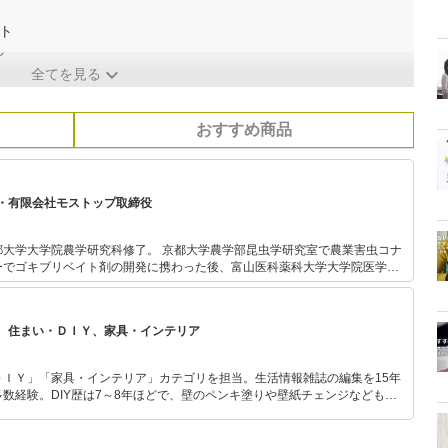
ト
ン
全てを見る
おすすめ商品
・有限会社モストップ取締役
科修了。 京都大学農学部昆虫学研究室で農業害虫コナ
ーでゴキブリベイト剤の開発に携わった後、富山医科薬科大学大学院医学系
学博士号を取得。 害虫防除技術研究所を2001年に設立。
ブリ、ネズミ、ハチ、蚊などの害虫・害獣駆除に従事し、有限会社モストッ
、住まい・ＤＩＹ、家具・インテリア
書に「蚊の対策がわかる 蚊の教科書」「蚊のチェックポイント71」、共著
ある。
ＤＩＹ」「家具・インテリア」カテゴリを担当。生活情報雑誌の編集を15年
数経験。DIY歴は7～8年ほどで、壁のペンキ塗りや壁紙チェンジなどもチ
もモノ選びがしやすい記事をお届けします！