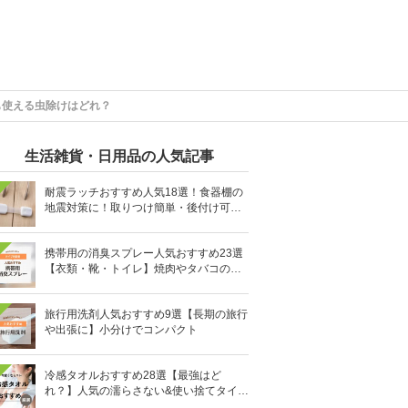
も使える虫除けはどれ？
生活雑貨・日用品の人気記事
耐震ラッチおすすめ人気18選！食器棚の
地震対策に！取りつけ簡単・後付け可能
も
携帯用の消臭スプレー人気おすすめ23選
【衣類・靴・トイレ】焼肉やタバコのニ
オイにも
旅行用洗剤人気おすすめ9選【長期の旅行
や出張に】小分けでコンパクト
冷感タオルおすすめ28選【最強はど
れ？】人気の濡らさない&使い捨てタイプ
も