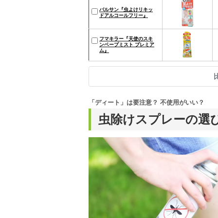
バルサン『虫よけリキッ
ドアルコールフリー』
フマキラー『天使のスキ
ンベープミスト プレミア
ム』
「ディート」は要注意？ 不使用がいい？
虫除けスプレーの選