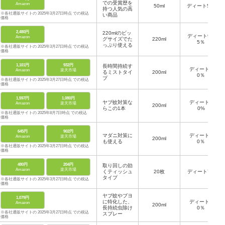
での受賞歴を
Amazon
50ml
ディート5％
持つ人気の高
※各社通販サイトの 2025年3月27日時点 での税込
い商品
価格
2,480円
220mlのビッ
ディート9.7
Amazon
グサイズでた
220ml
5％
っぷり使える
※各社通販サイトの 2025年3月27日時点 での税込
価格
1,101円
932円
長時間持続す
ディート3
Amazon
楽天市場
るミストタイ
200ml
0％
プ
※各社通販サイトの 2025年3月27日時点 での税込
価格
1,597円
1,080円
ヤブ蚊対策な
ディート3
Amazon
楽天市場
200ml
らこの1本
0%
※各社通販サイトの 2025年8月7日時点 での税込
価格
645円
902円
マダニ対策に
ディート3
Amazon
楽天市場
200ml
も使える
0％
※各社通販サイトの 2025年3月27日時点 での税込
価格
480円
204円
取り回しの効
Amazon
楽天市場
くティッシュ
20枚
ディート7%
タイプ
※各社通販サイトの 2025年3月27日時点 での税込
価格
ヤブ蚊やブヨ
1,079円
に特化した、
ディート1
Amazon
200ml
長持続虫除け
0％
※各社通販サイトの 2025年3月27日時点 での税込
スプレー
価格