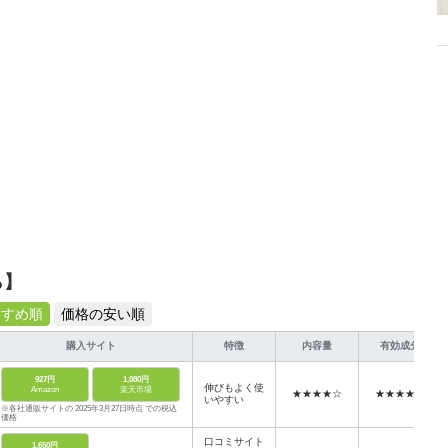
ら】
すすめ順
価格の安い順
購入サイト
特徴
内容量
有効成分
927円
1,080円
伸びもよく使
Amazon
楽天市場
★★★★☆
★★★★★
いやすい
※各社通販サイトの 2025年3月27日時点 での税込
価格
口コミサイト
1,650円