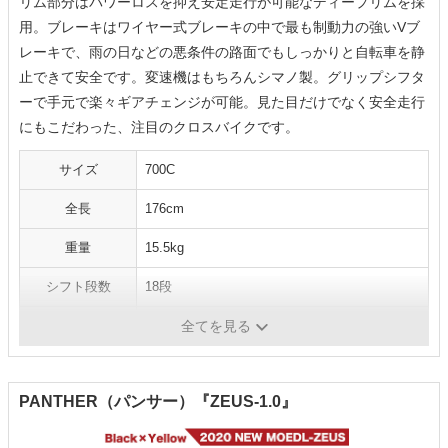
リム部分はパワーロスを抑え安定走行が可能なディープリムを採
用。ブレーキはワイヤー式ブレーキの中で最も制動力の強いVブ
レーキで、雨の日などの悪条件の路面でもしっかりと自転車を静
止できて安全です。変速機はもちろんシマノ製。グリップシフタ
ーで手元で楽々ギアチェンジが可能。見た目だけでなく安全走行
にもこだわった、注目のクロスバイクです。
サイズ
700C
全長
176cm
重量
15.5kg
シフト段数
18段
カラー
ブラック、イエロー
全てを見る
PANTHER（パンサー）『ZEUS-1.0』