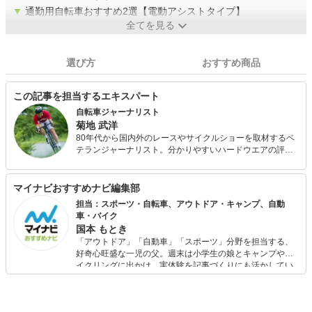
▼
通勤用自転車おすすめ2選【電動アシストタイプ】
全てを見る
選び方
おすすめ商品
この記事を担当するエキスパート
自転車ジャーナリスト
菊地 武洋
80年代から国内外のレースやサイクルショーを取材するベ
テランジャーナリスト。分かりやすいハードウエアの評論
は定評が高く、近年はロードバイクのみならず、クロスバ
イクのインプレッションも数多く手掛けている。グランフ
ォンドやセンチュリーライドなど海外ライドイベントにも
マイナビおすすめナビ編集部
出場経験を持つ。単行本の他、自転車産業振興協会でプロ
担当：スポーツ・自転車、アウトドア・キャンプ、自動
向け教本の監修も手掛ける。
車・バイク
国本 もとき
「アウトドア」「自動車」「スポーツ」分野を担当する、
好奇心旺盛な一児の父。週末は小学生の娘とキャンプやサ
イクリングに出かけ、実体験を記事づくりにも活かしてい
ます。読者の「知りたい」を分かりやすく届けることをモ
ットーに、信頼できるコンテンツ制作に努めています。