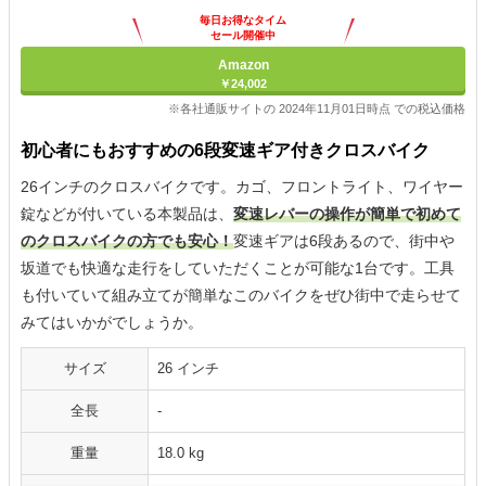
毎日お得なタイム
セール開催中
Amazon
￥24,002
※各社通販サイトの 2024年11月01日時点 での税込価格
初心者にもおすすめの6段変速ギア付きクロスバイク
26インチのクロスバイクです。カゴ、フロントライト、ワイヤー
錠などが付いている本製品は、
変速レバーの操作が簡単で初めて
のクロスバイクの方でも安心！
変速ギアは6段あるので、街中や
坂道でも快適な走行をしていただくことが可能な1台です。工具
も付いていて組み立てが簡単なこのバイクをぜひ街中で走らせて
みてはいかがでしょうか。
サイズ
26 インチ
全長
-
重量
18.0 kg