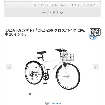
M.XHスパークルシルバー、P.Xクリスタルブラ
カラー
ック、P.Xシャンパンホワイト、P.Xサファイヤ
全てを見る
ブルー ほか全6色
KAZATO(カザト)『CKZ-266 クロスバイク 自転
車 26インチ』
出典：
Amazon