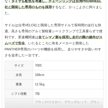
なく
タイヤも配色を考慮し、チェーンリングは台湾PROWHEEL
社と開発した専用のものを採用
するなど、かっこよさに拘りまし
た。
サドルは台湾VELO社と開発した専用サドルで長時間の走行も快
適。高さも専用のアルミ製軽量シートクランプで工具要らずで便
利です。変速機関連は
全てシマノ製を採用し走行の際の操作がス
ムーズで安全
。いたるところに有名メーカーと開発した
PANTHER専用のパーツや機能を採用し、走りやすさや扱いやす
さを追求した一台です。
サイズ
700C
全長
168cm
重量
12.5kg
シフト段数
7段
ブラック/イエロー、ブラック/レッド、ブラッ
カラー
ク/オレンジ、ブラック/ブルー、ホワイト/ブル