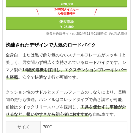
￥28,800
24時間タイムセー
ル毎日開催中
楽天市場
￥ 28,800
※各社通販サイトの 2024年11月01日時点 での税込価格
洗練されたデザインで人気のロードバイク
全身白、または黒で飾り気のないスチールフレームがスッキリと
美しく、男女問わず幅広く支持されているロードバイクです。シ
マノ製の
14段変速機を採用し、エクステンションブレーキレバー
も搭載
。安全で快適な走行が可能です。
クッション性のサドルとスチールフレームのしなりにより、長時
間の走行も快適。ハンドルはスレッドタイプで高さ調節が可能。
前輪はクイックリリースハブを採用し、
工具を使わずに車輪が外
せるなど、扱いやすさから初心者におすすめ
な自転車です。
サイズ
700C