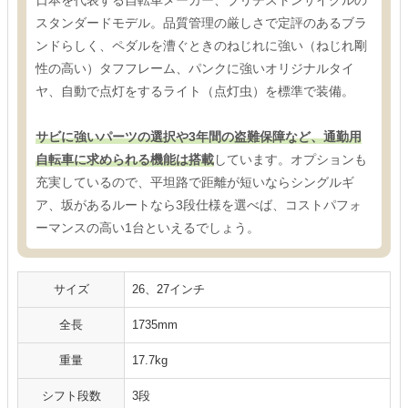
スタンダードモデル。品質管理の厳しさで定評のあるブラ
ンドらしく、ペダルを漕ぐときのねじれに強い（ねじれ剛
性の高い）タフフレーム、パンクに強いオリジナルタイ
ヤ、自動で点灯をするライト（点灯虫）を標準で装備。
サビに強いパーツの選択や3年間の盗難保障など、通勤用
自転車に求められる機能は搭載
しています。オプションも
充実しているので、平坦路で距離が短いならシングルギ
ア、坂があるルートなら3段仕様を選べば、コストパフォ
ーマンスの高い1台といえるでしょう。
サイズ
26、27インチ
全長
1735mm
重量
17.7kg
シフト段数
3段