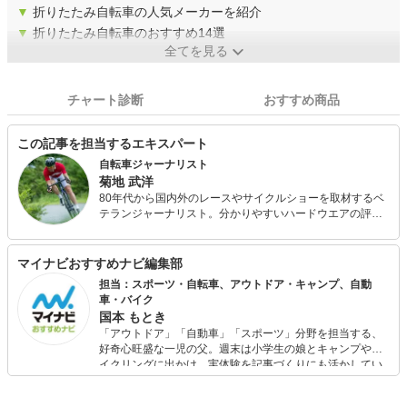
▼
折りたたみ自転車の人気メーカーを紹介
▼
折りたたみ自転車のおすすめ14選
全てを見る
チャート診断
おすすめ商品
この記事を担当するエキスパート
自転車ジャーナリスト
菊地 武洋
80年代から国内外のレースやサイクルショーを取材するベ
テランジャーナリスト。分かりやすいハードウエアの評論
は定評が高く、近年はロードバイクのみならず、クロスバ
イクのインプレッションも数多く手掛けている。グランフ
ォンドやセンチュリーライドなど海外ライドイベントにも
マイナビおすすめナビ編集部
出場経験を持つ。単行本の他、自転車産業振興協会でプロ
担当：スポーツ・自転車、アウトドア・キャンプ、自動
向け教本の監修も手掛ける。
車・バイク
国本 もとき
「アウトドア」「自動車」「スポーツ」分野を担当する、
好奇心旺盛な一児の父。週末は小学生の娘とキャンプやサ
イクリングに出かけ、実体験を記事づくりにも活かしてい
ます。読者の「知りたい」を分かりやすく届けることをモ
ットーに、信頼できるコンテンツ制作に努めています。