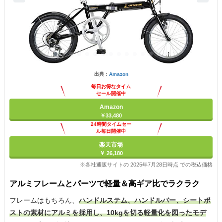
出典：
Amazon
毎日お得なタイム
セール開催中
Amazon
￥33,480
24時間タイムセー
ル毎日開催中
楽天市場
￥ 26,180
※各社通販サイトの 2025年7月28日時点 での税込価格
アルミフレームとパーツで軽量＆高ギア比でラクラク
フレームはもちろん、
ハンドルステム、ハンドルバー、シートポ
ストの素材にアルミを採用し、10kgを切る軽量化を図ったモデ