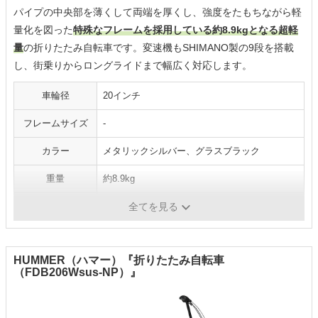
パイプの中央部を薄くして両端を厚くし、強度をたもちながら軽
量化を図った
特殊なフレームを採用している約8.9kgとなる超軽
量
の折りたたみ自転車です。変速機もSHIMANO製の9段を搭載
し、街乗りからロングライドまで幅広く対応します。
車輪径
20インチ
フレームサイズ
-
カラー
メタリックシルバー、グラスブラック
重量
約8.9kg
変速段数
9段
全てを見る
HUMMER（ハマー）『折りたたみ自転車
（FDB206Wsus-NP）』