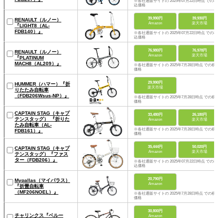
※各社通販サイトの 2025年07月22日時点 での税
込価格
39,990円
39,930円
RENAULT（ルノー）
Amazon
楽天市場
『LIGHT8（AL-
FDB140）』
※各社通販サイトの 2025年07月22日時点 での税
込価格
76,980円
76,978円
RENAULT（ルノー）
Amazon
楽天市場
『PLATINUM
MACH8（AL209）』
※各社通販サイトの 2025年7月28日時点 での税
価格
29,990円
HUMMER（ハマー）『折
楽天市場
りたたみ自転車
（FDB206Wsus-NP）』
※各社通販サイトの 2025年7月28日時点 での税
価格
CAPTAIN STAG（キャプ
33,480円
26,180円
テンスタッグ） 『折りた
Amazon
楽天市場
たみ自転車（AL-
※各社通販サイトの 2025年7月28日時点 での税
FDB161）』
価格
35,444円
50,020円
CAPTAIN STAG（キャプ
Amazon
楽天市場
テンスタッグ）『ファス
ター（FDB206）』
※各社通販サイトの 2025年07月22日時点 での税
込価格
20,790円
Mypallas（マイパラス）
Amazon
『折畳自転車
（MF206NOEL）』
※各社通販サイトの 2025年7月28日時点 での税
価格
30,800円
チャリンクス『ベルー
Amazon