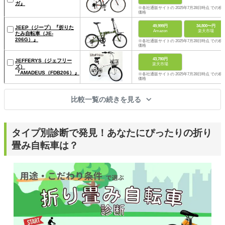
ガ』
※各社通販サイトの 2025年7月28日時点 での税
価格
49,999円
34,800〜円
JEEP（ジープ）『折りた
Amazon
楽天市場
たみ自転車（JE-
206G）』
※各社通販サイトの 2025年7月28日時点 での税
価格
43,780円
JEFFERYS（ジェフリー
楽天市場
ズ）
『AMADEUS（FDB206）』
※各社通販サイトの 2025年7月28日時点 での税
価格
比較一覧の続きを見る
タイプ別診断で発見！あなたにぴったりの折り
畳み自転車は？