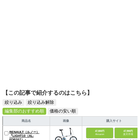
【この記事で紹介するのはこちら】
絞り込み
絞り込み解除
編集部のおすすめ順
価格の安い順
商品名
画像
購入サイト
47,800円
47,990円
RENAULT（ルノー）
Amazon
楽天市場
『LIGHT10（AL-
FDB207）』