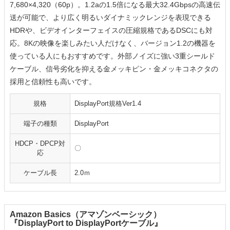
7,680×4,320（60p）。1.2aの1.5倍になる最大32.4Gbpsの高速伝
送が可能で、より広く明るいダイナミックレンジを表現できる
HDRや、ビデオインターフェイスの圧縮規格であるDSCにも対
応。8Kの映像を楽しみたい人だけなく、バージョン1.2の機器を
使っている人にもおすすめです。外部ノイズに強い3重シールド
ケーブル、信号劣化を抑える金メッキピン・金メッキコネクタの
採用と信頼性も高いです。
規格
DisplayPort規格Ver1.4
端子の種類
DisplayPort
HDCP・DPCP対
〇
応
ケーブル長
2.0ｍ
Amazon Basics（アマゾンベーシック）
『DisplayPort to DisplayPortケーブル』