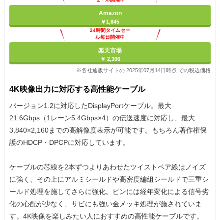
Amazon
￥1,845
24時間タイムセー
ル毎日開催中
楽天市場
￥ 2,306
※各社通販サイトの 2025年07月14日時点 での税込価格
4K映像出力に対応する高性能ケーブル
バージョン1.2に対応したDisplayPortケーブル。最大
21.6Gbps（1レーン5.4Gbps×4）の伝送速度に対応し、最大
3,840×2,160までの高解像度表示が可能です。もちろん著作権保
護のHDCP・DPCPに対応しています。
ケーブルの芯線を2本ずつよりあわせたツイストペア線はノイズ
に強く、その上にアルミシールドや高密度編組シールドで三重シ
ールド処理を施してさらに強化。ピンには経年変化による信号劣
化の心配が少なく、サビにも強い金メッキ処理が施されていま
す。4K映像を楽しみたい人におすすめの高性能ケーブルです。