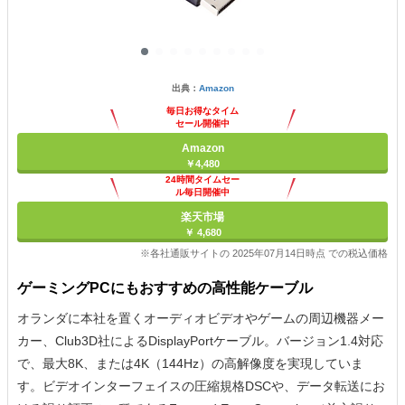
出典：
Amazon
毎日お得なタイム
セール開催中
Amazon
￥4,480
24時間タイムセー
ル毎日開催中
楽天市場
￥ 4,680
※各社通販サイトの 2025年07月14日時点 での税込価格
ゲーミングPCにもおすすめの高性能ケーブル
オランダに本社を置くオーディオビデオやゲームの周辺機器メー
カー、Club3D社によるDisplayPortケーブル。バージョン1.4対応
で、最大8K、または4K（144Hz）の高解像度を実現していま
す。ビデオインターフェイスの圧縮規格DSCや、データ転送にお