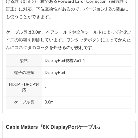
ける誤り訂正の一種であるForward Error Correction（前方誤り
訂正）に対応。下位互換性があるので、バージョン1.2の製品に
も使うことができます。
ケーブル長は3.0m。ペアシールドや全体シールドによって外来ノ
イズの影響を排除しています。ワンタッチボタンによってかんた
んにコネクタのロックを外せるのが便利です。
規格
DisplayPort規格Ver1.4
端子の種類
DisplayPort
HDCP・DPCP対
-
応
ケーブル長
3.0m
Cable Matters『8K DisplayPortケーブル』