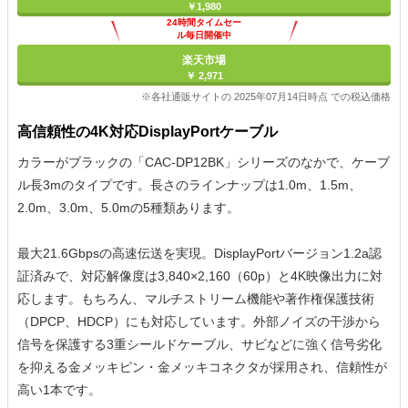
￥1,980
24時間タイムセー
ル毎日開催中
楽天市場
￥ 2,971
※各社通販サイトの 2025年07月14日時点 での税込価格
高信頼性の4K対応DisplayPortケーブル
カラーがブラックの「CAC-DP12BK」シリーズのなかで、ケーブ
ル長3mのタイプです。長さのラインナップは1.0m、1.5m、
2.0m、3.0m、5.0mの5種類あります。
最大21.6Gbpsの高速伝送を実現。DisplayPortバージョン1.2a認
証済みで、対応解像度は3,840×2,160（60p）と4K映像出力に対
応します。もちろん、マルチストリーム機能や著作権保護技術
（DPCP、HDCP）にも対応しています。外部ノイズの干渉から
信号を保護する3重シールドケーブル、サビなどに強く信号劣化
を抑える金メッキピン・金メッキコネクタが採用され、信頼性が
高い1本です。