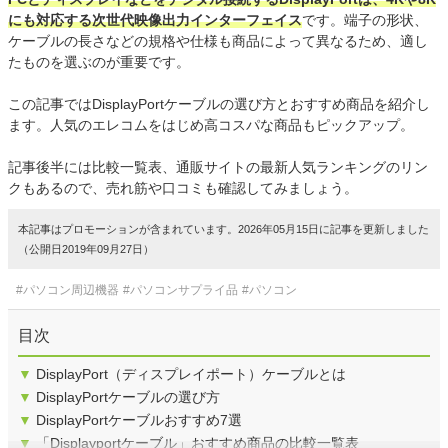
にも対応する次世代映像出力インターフェイス
です。端子の形状、
ケーブルの長さなどの規格や仕様も商品によって異なるため、適し
たものを選ぶのが重要です。
この記事ではDisplayPortケーブルの選び方とおすすめ商品を紹介し
ます。人気のエレコムをはじめ高コスパな商品もピックアップ。
記事後半には比較一覧表、通販サイトの最新人気ランキングのリン
クもあるので、売れ筋や口コミも確認してみましょう。
本記事はプロモーションが含まれています。2026年05月15日に記事を更新しました
（公開日2019年09月27日）
#パソコン周辺機器
#パソコンサプライ品
#パソコン
目次
▼
DisplayPort（ディスプレイポート）ケーブルとは
▼
DisplayPortケーブルの選び方
▼
DisplayPortケーブルおすすめ7選
▼
「Displayportケーブル」おすすめ商品の比較一覧表