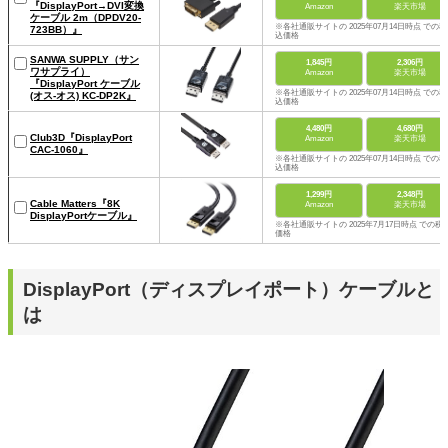
『DisplayPort→DVI変換
Amazon
楽天市場
ケーブル 2m（DPDV20-
※各社通販サイトの 2025年07月14日時点 での税
723BB）』
込価格
SANWA SUPPLY（サン
1,845円
2,306円
ワサプライ）
Amazon
楽天市場
『DisplayPort ケーブル
※各社通販サイトの 2025年07月14日時点 での税
(オス-オス) KC-DP2K』
込価格
4,480円
4,680円
Club3D『DisplayPort
Amazon
楽天市場
CAC-1060』
※各社通販サイトの 2025年07月14日時点 での税
込価格
1,299円
2,348円
Cable Matters『8K
Amazon
楽天市場
DisplayPortケーブル』
※各社通販サイトの 2025年7月17日時点 での税
価格
DisplayPort（ディスプレイポート）ケーブルと
は