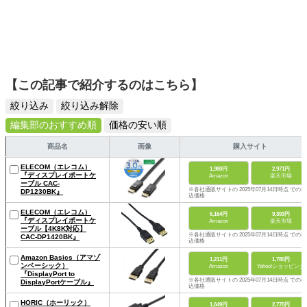
【この記事で紹介するのはこちら】
絞り込み
絞り込み解除
編集部のおすすめ順
価格の安い順
商品名
画像
購入サイト
ELECOM（エレコム）
1,980円
2,971円
『ディスプレイポートケ
Amazon
楽天市場
ーブル CAC-
※各社通販サイトの 2025年07月14日時点 での税
DP1230BK』
込価格
ELECOM（エレコム）
6,164円
9,393円
『ディスプレイポートケ
Amazon
楽天市場
ーブル【4K8K対応】
※各社通販サイトの 2025年07月14日時点 での税
CAC-DP1420BK』
込価格
Amazon Basics（アマゾ
1,211円
1,780円
ンベーシック）
Amazon
Yahoo!ショッピング
『DisplayPort to
※各社通販サイトの 2025年07月14日時点 での税
DisplayPortケーブル』
込価格
HORIC（ホーリック）
1,649円
2,770円