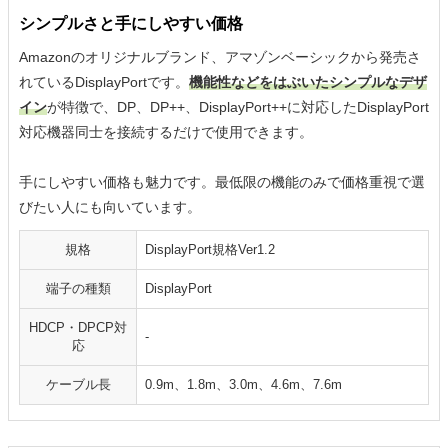
シンプルさと手にしやすい価格
Amazonのオリジナルブランド、アマゾンベーシックから発売さ
れているDisplayPortです。
機能性などをはぶいたシンプルなデザ
イン
が特徴で、DP、DP++、DisplayPort++に対応したDisplayPort
対応機器同士を接続するだけで使用できます。
手にしやすい価格も魅力です。最低限の機能のみで価格重視で選
びたい人にも向いています。
規格
DisplayPort規格Ver1.2
端子の種類
DisplayPort
HDCP・DPCP対
-
応
ケーブル長
0.9m、1.8m、3.0m、4.6m、7.6m