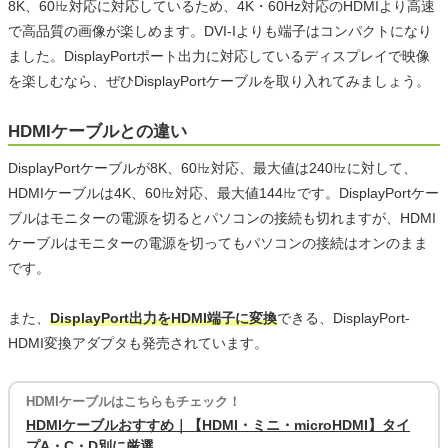
8K、60㎐対応に対応しているため、4K・60Hz対応のHDMIより高速
で高品質の画像が楽しめます。DVI-Iよりも端子はコンパクトになり
ました。DisplayPortポート出力に対応しているディスプレイで映像
を楽しむなら、ぜひDisplayPortケーブルを取り入れてみましょう。
HDMIケーブルとの違い
DisplayPortケーブルが8K、60㎐対応、最大値は240㎐に対して、
HDMIケーブルは4K、60㎐対応、最大値144㎐です。DisplayPortケー
ブルはモニターの電源を切るとパソコンの接続も切れますが、HDMI
ケーブルはモニターの電源を切ってもパソコンの接続はオンのまま
です。
また、
DisplayPort出力をHDMI端子に変換
できる、DisplayPort-
HDMI変換アダプタも発売されています。
HDMIケーブルはこちらもチェック！
HDMIケーブルおすすめ｜【HDMI・ミニ・microHDMI】タイ
プA・C・D別に厳選