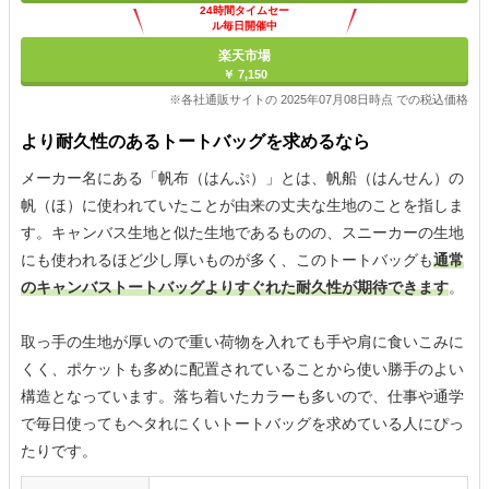
24時間タイムセー
ル毎日開催中
楽天市場
￥ 7,150
※各社通販サイトの 2025年07月08日時点 での税込価格
より耐久性のあるトートバッグを求めるなら
メーカー名にある「帆布（はんぷ）」とは、帆船（はんせん）の
帆（ほ）に使われていたことが由来の丈夫な生地のことを指しま
す。キャンバス生地と似た生地であるものの、スニーカーの生地
にも使われるほど少し厚いものが多く、このトートバッグも
通常
のキャンバストートバッグよりすぐれた耐久性が期待できます
。
取っ手の生地が厚いので重い荷物を入れても手や肩に食いこみに
くく、ポケットも多めに配置されていることから使い勝手のよい
構造となっています。落ち着いたカラーも多いので、仕事や通学
で毎日使ってもヘタれにくいトートバッグを求めている人にぴっ
たりです。