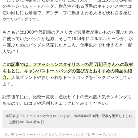
のキャンバストートバッグ。耐久性がある厚手のキャンバス生地は
使い回しにも最適で、アクティブに動きまわる人ほど便利さを感じ
やすいバッグです。
もともとは1900年代初頭のアメリカで労働者が重いものを運ぶため
に使っていたバッグが起源。そして1944年にエルエルビーンが、氷
を運ぶためのバッグを発売したところ、仕事以外でも使えると一躍
人気に！
この記事では、ファッションスタイリストの宮 万紀子さんへの取材
をもとに、キャンバストートバッグの選び方とおすすめの商品を紹
介。
人気ブランドやおしゃれなトートバッグをピックアップしてい
ます。
記事後半には、比較一覧表、通販サイトの売れ筋人気ランキングも
あるので、口コミや評判もチェックしてみてください。
本記事はプロモーションが含まれています。2026年04月16日に記事を更新しました
（公開日2019年05月07日）
#レディーストートバッグ
#メンズトートバッグ
#レディースバッグ