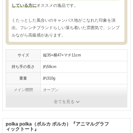
している方に
オススメの逸品です。
くたっとした風合いのキャンバス地がこなれた印象を演
出。フレンチブランドらしい落ち着いた雰囲気で、シンプ
ルながら高級感があります。
サイズ
縦35×横47×マチ11cm
持ち手の長さ
約59cm
重量
約310g
メイン開閉
オープン
ポケット数
内側オープン2
全てを見る
polka polka（ポルカ ポルカ）『アニマルグラフ
ィックトート』