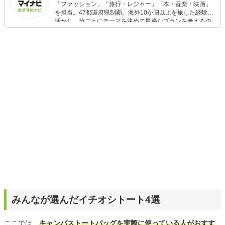
「ファッション」「旅行・レジャー」「本・音楽・映画」
を担当。47都道府県制覇、海外10か国以上を旅した経験を
活かし、旅ごとにテーマを決めて最適なプランを考えるの
が得意。また、アパレルショップでの販売経験もあり。誰
でも手軽に楽しめるプチプラとトレンドを取り入れたコー
ディネートを提案します。本や映画から受けたインスピレ
ーションを日常や仕事に活かすことを大切にし、記事では
そんな視点から選んだおすすめ作品やアイテムを紹介しま
す。
みんなが選んだイチオシトート4選
ここでは、
キャンバストートバッグを実際に使っている人がおすす