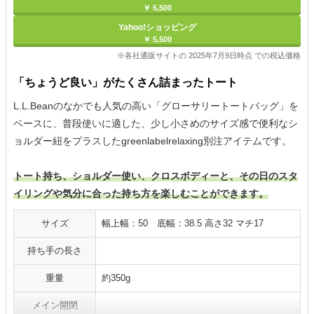
￥ 5,500
Yahoo!ショッピング
￥ 5,500
※各社通販サイトの 2025年7月9日時点 での税込価格
「ちょうど良い」がたくさん詰まったトート
L.L.Beanのなかでも人気の高い「グローサリートートバッグ」を
ベースに、普段使いに適した、少し小さめのサイズ感で便利なシ
ョルダー紐をプラスしたgreenlabelrelaxing別注アイテムです。
トート持ち、ショルダー使い、クロスボディーと、その日のスタ
イリングや気分に合った持ち方を楽しむことができます。
サイズ
幅上幅：50 底幅：38.5 高さ32 マチ17
持ち手の長さ
重量
約350g
メイン開閉