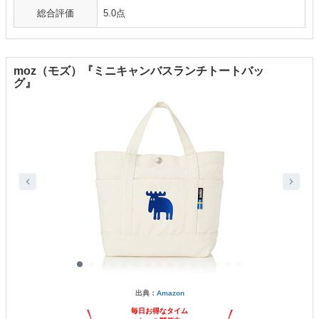
総合評価
5.0点
moz（モズ）『ミニキャンバスランチトートバッ
グ』
出典：
Amazon
毎日お得なタイム