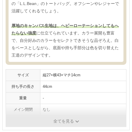
の「L.L.Bean」のトートバッグ。オフシーンやレジャーで
活躍してくれるでしょう。
厚地のキャンバス生地は、ヘビーローテーションしてもへ
たらない強度
に仕立てられています。カラー展開も豊富
で、自分好みのカラーをセレクトできそうな品ぞろえ。白
をベースとしながら、底面や持ち手部分は色を切り替えた
王道のデザインです。
サイズ
縦27×横43×マチ14cm
持ち手の長さ
44cm
重量
-
メイン開閉
なし
ポケット数
なし
全てを見る