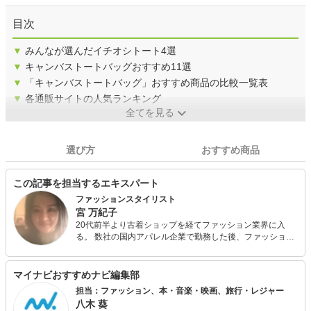
目次
▼
みんなが選んだイチオシトート4選
▼
キャンバストートバッグおすすめ11選
▼
「キャンバストートバッグ」おすすめ商品の比較一覧表
▼
各通販サイトの人気ランキング
全てを見る
選び方
おすすめ商品
この記事を担当するエキスパート
ファッションスタイリスト
宮 万紀子
20代前半より古着ショップを経てファッション業界に入
る。 数社の国内アパレル企業で勤務した後、ファッション
スタイリストに転身。 タレントのテレビ出演時のスタイリ
ングや広告、CMのスタイリングを数多く手掛ける。 現在
は商業ファッションスタイリストと一般の方のコーディネ
マイナビおすすめナビ編集部
ートをするパーソナルスタイリストとを兼務している。
担当：ファッション、本・音楽・映画、旅行・レジャー
八木 葵