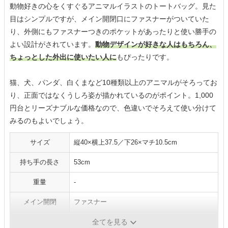
動物好きの心をくすぐるアニマルイラストのトートバッグ。見た
目はシンプルですが、メイン開閉口にファスナーがついていた
り、外側にもファスナーつきのポケットがあったりと使い勝手の
よい設計がされています。
動物デザインが好きな人はもちろん、
ちょっとした外出に使いたい人に
もぴったりです。
猫、犬、パンダ、白くまなど10種類以上のアニマルがそろってお
り、正面ではなくうしろ姿が描かれているのがポイント。1,000
円台とリーズナブルな価格なので、色違いでそろえて使い分けて
みるのもよいでしょう。
サイズ
縦40×横上37.5／下26×マチ10.5cm
持ち手の長さ
53cm
重量
-
メイン開閉
ファスナー
ポケット数
内側オープン1、外側ファスナー1
全てを見る