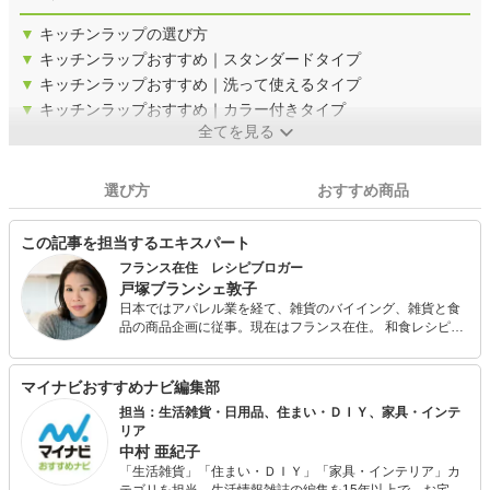
▼
キッチンラップの選び方
▼
キッチンラップおすすめ｜スタンダードタイプ
▼
キッチンラップおすすめ｜洗って使えるタイプ
▼
キッチンラップおすすめ｜カラー付きタイプ
全てを見る
選び方
おすすめ商品
この記事を担当するエキスパート
フランス在住 レシピブロガー
戸塚ブランシェ敦子
日本ではアパレル業を経て、雑貨のバイイング、雑貨と食
品の商品企画に従事。現在はフランス在住。 和食レシピを
フランス語で、フランスで学んだレシピを日本語で紹介し
たレシピブログ "La bonne poire -ラフランスの台所-"のブ
ロガー。 その他、不定期料理アトリエの主催、パリを中心
マイナビおすすめナビ編集部
とした情報サイト パリエトワのライター。
担当：生活雑貨・日用品、住まい・ＤＩＹ、家具・インテ
リア
中村 亜紀子
「生活雑貨」「住まい・ＤＩＹ」「家具・インテリア」カ