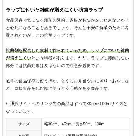
ラップに付いた雑菌が増えにくい抗菌ラップ
食品保存で気になる雑菌の繁殖。家族がおなかをこわさないか？
と心配になることもあるでしょう。そんな不安の解消のために考
案されたのが、この抗菌ラップです。
抗菌剤を配合した素材で作られているため、ラップについた雑菌
が増えにくい
という特徴があります。ただ、ラップに接触しない
部分には抗菌効果は及ばないので注意が必要です。
通常の食品保存に使うほか、とくにお弁当やおにぎり・おやつな
ど、直接食品を包む際に使うと安心感がある商品です。
※通販サイトへのリンク先の商品はすべて30cm×100mサイズと
なっています。
サイズ
幅30cm、45cm／長さ50m、100m
原材料
塩化ビニル（無機抗菌剤配合）