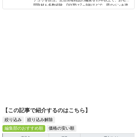
テゴリを担当。生活情報雑誌の編集を15年以上で、お宅訪
問取材も多数経験。DIY歴は7～8年ほどで、壁のペンキ塗
りや壁紙チェンジなどもチャレンジ済み。初心者でもモノ
選びがしやすい記事をお届けします！
【この記事で紹介するのはこちら】
絞り込み
絞り込み解除
編集部のおすすめ順
価格の安い順