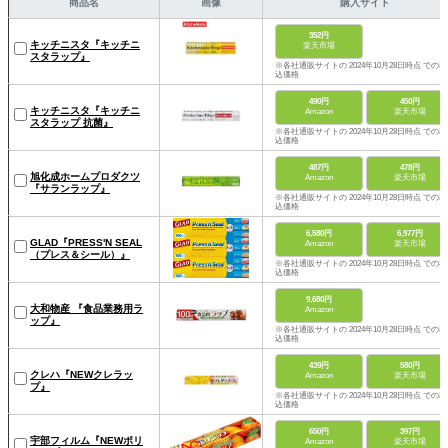
商品名
画像
購入サイト
352円
キッチニスタ『キッチニ
楽天市場
スタラップ』
※各社通販サイトの 2024年10月28日時点 での税
込価格
490円
450円
キッチニスタ『キッチニ
Amazon
楽天市場
スタラップ 抗菌』
※各社通販サイトの 2024年10月28日時点 での税
込価格
487円
478円
旭化成ホームプロダクツ
Amazon
楽天市場
『サランラップ』
※各社通販サイトの 2024年10月28日時点 での税
込価格
6,580円
6,977円
GLAD『PRESS'N SEAL
Amazon
楽天市場
（プレス＆シール）』
※各社通販サイトの 2024年10月28日時点 での税
込価格
9,680円
大和物産 『食品業務用ラ
Amazon
ップ』
※各社通販サイトの 2024年10月28日時点 での税
込価格
439円
580円
クレハ『NEWクレラッ
Amazon
楽天市場
プ』
※各社通販サイトの 2024年10月28日時点 での税
込価格
650円
397円
宇部フィルム『NEWポリ
Amazon
楽天市場