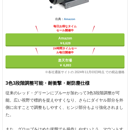
出典：
Amazon
毎日お得なタイム
セール開催中
Amazon
￥6,628
24時間タイムセー
ル毎日開催中
楽天市場
￥ 6,893
※各社通販サイトの 2024年11月03日時点 での税込価格
3色3段階調整可能・耐衝撃・耐防塵仕様
従来のレッド・グリーンにブルーが加わって3色3段階調整が可
能。広い視野で標的を捉えやすくなり、さらにダイヤル部分を外
側に出すことで調整もしやすく、ヒンジ部分もより強化されまし
た。
また、グローブをはめた状態でも操作しやすいよう、マウントす