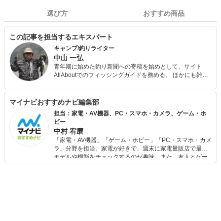
選び方
おすすめ商品
この記事を担当するエキスパート
キャンプ/釣りライター
中山 一弘
青年期に始めた釣り新聞への寄稿を始めとして、サイト
AllAboutでのフィッシングガイドを務める。 ほかにも雑誌
『Salty!（ソルティ）』やアウトドア系の雑誌やWeb媒体な
どでの執筆多数。 今も休日には必ず海山湖を駆けまわって
いる自然派で、あらゆるジャンルの釣りを体験し、季節に
マイナビおすすめナビ編集部
合わせて日本中の旬な魚を追っている。 キャンプ用品は、
担当：家電・AV機器、PC・スマホ・カメラ、ゲーム・ホ
あえて払い下げのミリタリー系ギアで揃えるマニアな一面
ビー
も。
中村 宥磨
「家電・AV機器」「ゲーム・ホビー」「PC・スマホ・カメ
ラ」分野を担当。家電が好きで、週末に家電量販店で最新
モデルや機能をチェックするのが趣味。また、友人とゲー
ムを楽しみながら、新作タイトルやイベント情報もいち早
くキャッチ。記事を通して、生活の質を底上げしてくれる
スタイリッシュで使いやすい家電や、みんなで楽しめるゲ
ームを発信していきます！