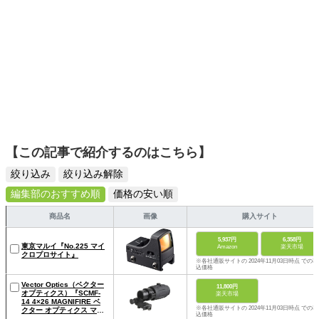
【この記事で紹介するのはこちら】
絞り込み
絞り込み解除
編集部のおすすめ順
価格の安い順
商品名
画像
購入サイト
5,937円
6,358円
東京マルイ『No.225 マイ
Amazon
楽天市場
クロプロサイト』
※各社通販サイトの 2024年11月03日時点 での税
込価格
Vector Optics（ベクター
11,800円
オプティクス）『SCMF-
楽天市場
14 4×26 MAGNIFIRE ベ
※各社通販サイトの 2024年11月03日時点 での税
クター オプティクス マー
込価格
ベリック』