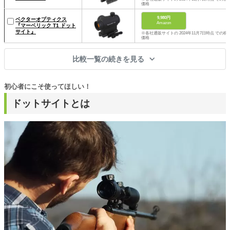
価格
9,980円
ベクターオプティクス
Amazon
『マーベリック T1 ドット
サイト』
※各社通販サイトの 2024年11月7日時点 での税
価格
比較一覧の続きを見る
初心者にこそ使ってほしい！
ドットサイトとは