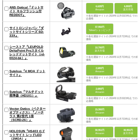
6,628円
6,893円
ANS Optical『ドットサ
Amazon
楽天市場
イト キルフラッシュ付
REDDOT』
※各社通販サイトの 2024年11月03日時点 での税
込価格
37,950円
サイトロンジャパン『ダ
Yahoo!ショッピング
ットサイトシリーズ SD-
33X』
※各社通販サイトの 2024年11月7日時点 での税
価格
シーストア『LEUPOLD
10,700円
DeltaPoint Proスタイル
楽天市場
レッドドットサイト（rd-
※各社通販サイトの 2024年11月7日時点 での税
0024-bk）』
価格
2,680円
Sutekus『4 MOA ドット
Amazon
サイト』
※各社通販サイトの 2024年11月7日時点 での税
価格
2,680円
Sutekus『マルチドット
Amazon
照準器（HD101）』
※各社通販サイトの 2024年11月03日時点 での税
込価格
Vector Optics（ベクター
15,300円
オプティクス）『ノーチ
Amazon
ラス 第2世代 1倍
※各社通販サイトの 2024年11月7日時点 での税
（SCRD-26）』
価格
30,951円
30,951円
HOLOSUN『HS403 t1ド
Amazon
楽天市場
ットサイト レッドLED
（2MOA）』
※各社通販サイトの 2024年11月7日時点 での税