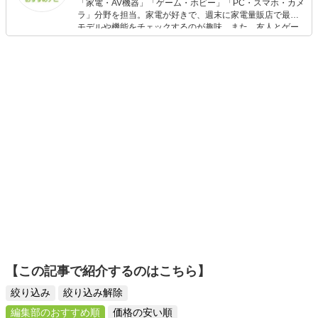
「家電・AV機器」「ゲーム・ホビー」「PC・スマホ・カメ
ラ」分野を担当。家電が好きで、週末に家電量販店で最新
モデルや機能をチェックするのが趣味。また、友人とゲー
ムを楽しみながら、新作タイトルやイベント情報もいち早
くキャッチ。記事を通して、生活の質を底上げしてくれる
スタイリッシュで使いやすい家電や、みんなで楽しめるゲ
ームを発信していきます！
【この記事で紹介するのはこちら】
絞り込み
絞り込み解除
編集部のおすすめ順
価格の安い順