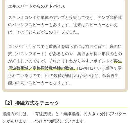
エキスパートからのアドバイス
ステレオコンポや単体のアンプと接続して使う、アンプ非搭載
のパッシブスピーカーもあります。従来はスピーカーといえ
ば、そのほとんどがこのタイプでした。
コンパクトサイズでも重低音を鳴らすには前面や背面、底面に
穴（バスレフポート）があるものや、奥行きが長い形状のもの
が好ましいのですが、それよりもわかりやすいポイントが
再生
周波数帯域／定格周波数特性の数値。
HzやkHzという単位で示
されているもので、Hzの数値が低ければ低いほど、低音再生
能力の高いスピーカーとなります。
【2】接続方式をチェック
接続方式には、「有線接続」と「無線接続」の大きく分けて2パター
ンがあります。一つひとつ解説していきます。