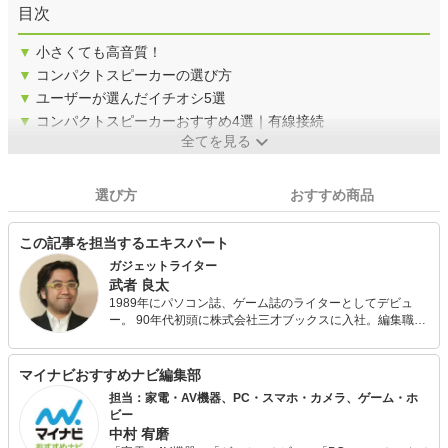
目次
▼
小さくても高音質！
▼
コンパクトスピーカーの選び方
▼
ユーザーが選んだイチオシ5選
▼
コンパクトスピーカーおすすめ4選｜有線接続
全てを見る
選び方
おすすめ商品
この記事を担当するエキスパート
ガジェットライター
武者 良太
1989年にパソコン誌、ゲーム誌のライターとしてデビュ
ー。 90年代初頭に株式会社三才ブックスに入社。編集職に
就き、パソコン雑誌などを手がける。 退職の後にフリーラ
イター/カメラマンとして活動。 現在のカバーエリアはIT、
IoT、デジカメ、オーディオ機器、モビリティ、クラウドフ
マイナビおすすめナビ編集部
ァンディングなど。 1971年生まれ。元Kotaku Japan編集
担当：家電・AV機器、PC・スマホ・カメラ、ゲーム・ホ
長。
ビー
中村 宥磨