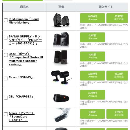
商品名
画像
購入サイト
60,500円
60,500円
IK Multimedia『iLoud
Amazon
楽天市場
Micro Monitor』
※各社通販サイトの 2024年10月21日時点 での税
込価格
6,580円
SANWA SUPPLY（サン
Amazon
ワサプライ）『PCスピー
カー（‎400-SP091）』
※各社通販サイトの 2024年10月21日時点 での税
込価格
Bose（ボーズ）
8,500円
『Companion2 Series III
Amazon
multimedia speaker
※各社通販サイトの 2024年10月21日時点 での税
system』
込価格
12,980円
36,168円
Amazon
楽天市場
Razer『NOMMO』
※各社通販サイトの 2024年10月21日時点 での税
込価格
11,400円
Amazon
JBL『CHARGE4』
※各社通販サイトの 2024年10月24日時点 での税
込価格
6,990円
6,990円
Anker（アンカー）
Amazon
楽天市場
『SoundCore
3（‎A3117）』
※各社通販サイトの 2024年10月21日時点 での税
込価格