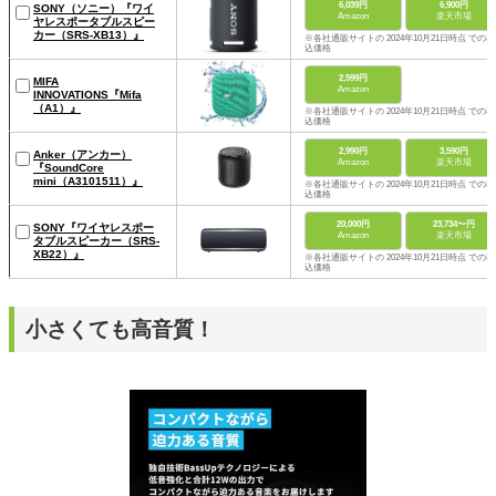
6,039円
6,900円
SONY（ソニー）『ワイ
Amazon
楽天市場
ヤレスポータブルスピー
カー（SRS-XB13）』
※各社通販サイトの 2024年10月21日時点 での税
込価格
2,599円
MIFA
Amazon
INNOVATIONS『Mifa
（A1）』
※各社通販サイトの 2024年10月21日時点 での税
込価格
2,990円
3,590円
Anker（アンカー）
Amazon
楽天市場
『SoundCore
mini（A3101511）』
※各社通販サイトの 2024年10月21日時点 での税
込価格
20,000円
23,734〜円
SONY『ワイヤレスポー
Amazon
楽天市場
タブルスピーカー（SRS-
XB22）』
※各社通販サイトの 2024年10月21日時点 での税
込価格
小さくても高音質！