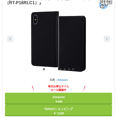
（RT-P16RLC1）』
出典：
Amazon
毎日お得なタイム
セール開催中
Amazon
￥990
Yahoo!ショッピング
￥ 3,540