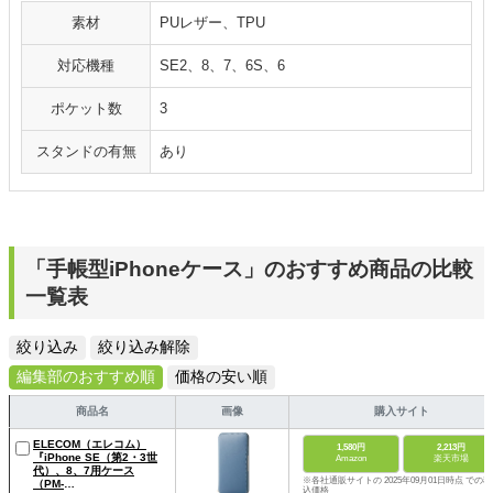
素材
PUレザー、TPU
対応機種
SE2、8、7、6S、6
ポケット数
3
スタンドの有無
あり
「手帳型iPhoneケース」のおすすめ商品の比較
一覧表
絞り込み
絞り込み解除
編集部のおすすめ順
価格の安い順
商品名
画像
購入サイト
ELECOM（エレコム）
1,580円
2,213円
『iPhone SE（第2・3世
Amazon
楽天市場
代）、8、7用ケース
※各社通販サイトの 2025年09月01日時点 での税
（PM-
込価格