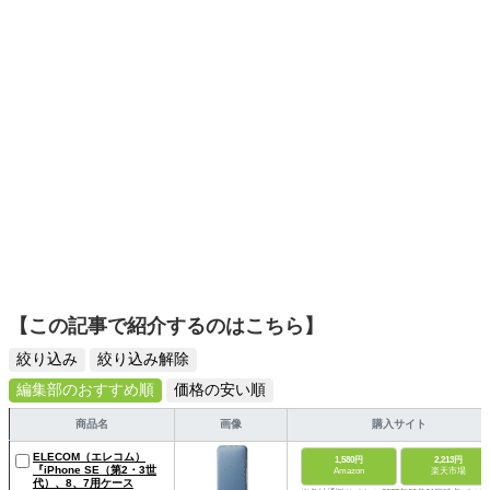
スタイリッシュで使いやすい家電や、みんなで楽しめるゲ
ームを発信していきます！
【この記事で紹介するのはこちら】
絞り込み
絞り込み解除
編集部のおすすめ順
価格の安い順
商品名
画像
購入サイト
ELECOM（エレコム）
1,580円
2,213円
『iPhone SE（第2・3世
Amazon
楽天市場
代）、8、7用ケース