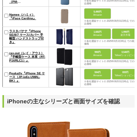
※各社通販サイトの 2025年09月01日時点 での税
（PM-
込価格
A22SPLFY2BU）』
5,490円
Hamee（ハミィ）
Amazon
『iFace Cardina』
※各社通販サイトの 2025年09月01日時点 での税
込価格
ラスタバナナ『iPhone
1,682円
1,990円
SE/8/7 ケース/カバー 手
Amazon
楽天市場
帳型 ハンドストラップ付
※各社通販サイトの 2025年9月2日時点 での税込
き』
価格
990円
3,540円
ray-out（レイ・アウト）
Amazon
Yahoo!ショッピング
『手帳型ケース 本革（RT-
P16RLC1）』
※各社通販サイトの 2025年09月01日時点 での税
込価格
594円
833円
Peakally『iPhone SE ケ
Amazon
Yahoo!ショッピング
ース（JP-ip6s-UWAL-
BK）』
※各社通販サイトの 2025年09月01日時点 での税
込価格
iPhoneの主なシリーズと画面サイズを確認