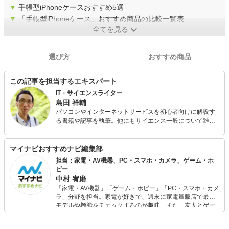
▼
手帳型iPhoneケースおすすめ5選
▼
「手帳型iPhoneケース」おすすめ商品の比較一覧表
全てを見る
選び方
おすすめ商品
この記事を担当するエキスパート
IT・サイエンスライター
島田 祥輔
パソコンやインターネットサービスを初心者向けに解説す
る書籍や記事を執筆。他にもサイエンス一般について雑誌
やニュースサイトで執筆。 著書に『おもしろ遺伝子の氏名
と使命』（オーム社）、『遺伝子「超」入門』（パンダ・
パブリッシング）、編集協力に『池上彰が聞いてわかった
マイナビおすすめナビ編集部
生命のしくみ 東工大で生命科学を学ぶ』（朝日新聞出
担当：家電・AV機器、PC・スマホ・カメラ、ゲーム・ホ
版）、『ゲノム解析は「私」の世界をどう変えるのか』
ビー
（高橋祥子著、ディスカヴァー・トゥエンティワン）があ
中村 宥磨
る。また、腸内細菌検査サービス「マイキンソー」のオウ
「家電・AV機器」「ゲーム・ホビー」「PC・スマホ・カメ
ンドメディア「Mykinsoラボ」の編集長を2017年から2021
ラ」分野を担当。家電が好きで、週末に家電量販店で最新
年まで経験。
モデルや機能をチェックするのが趣味。また、友人とゲー
ムを楽しみながら、新作タイトルやイベント情報もいち早
くキャッチ。記事を通して、生活の質を底上げしてくれる