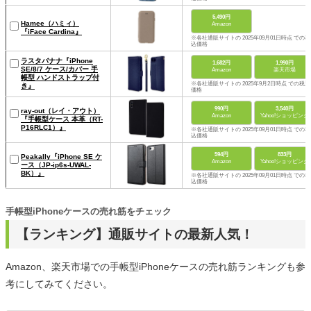
A22SPLFY2BU）』
5,490円
Hamee（ハミィ）
Amazon
『iFace Cardina』
※各社通販サイトの 2025年09月01日時点 での税
込価格
ラスタバナナ『iPhone
1,682円
1,990円
SE/8/7 ケース/カバー 手
Amazon
楽天市場
帳型 ハンドストラップ付
※各社通販サイトの 2025年9月2日時点 での税込
き』
価格
990円
3,540円
ray-out（レイ・アウト）
Amazon
Yahoo!ショッピング
『手帳型ケース 本革（RT-
P16RLC1）』
※各社通販サイトの 2025年09月01日時点 での税
込価格
594円
833円
Peakally『iPhone SE ケ
Amazon
Yahoo!ショッピング
ース（JP-ip6s-UWAL-
BK）』
※各社通販サイトの 2025年09月01日時点 での税
込価格
手帳型iPhoneケースの売れ筋をチェック
【ランキング】通販サイトの最新人気！
Amazon、楽天市場での手帳型iPhoneケースの売れ筋ランキングも参
考にしてみてください。