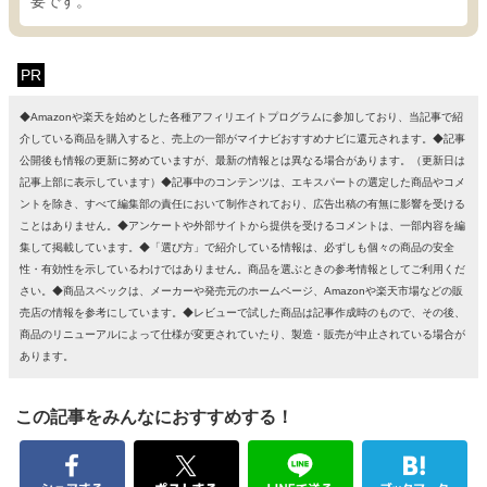
要です。
PR
◆Amazonや楽天を始めとした各種アフィリエイトプログラムに参加しており、当記事で紹
介している商品を購入すると、売上の一部がマイナビおすすめナビに還元されます。◆記事
公開後も情報の更新に努めていますが、最新の情報とは異なる場合があります。（更新日は
記事上部に表示しています）◆記事中のコンテンツは、エキスパートの選定した商品やコメ
ントを除き、すべて編集部の責任において制作されており、広告出稿の有無に影響を受ける
ことはありません。◆アンケートや外部サイトから提供を受けるコメントは、一部内容を編
集して掲載しています。◆「選び方」で紹介している情報は、必ずしも個々の商品の安全
性・有効性を示しているわけではありません。商品を選ぶときの参考情報としてご利用くだ
さい。◆商品スペックは、メーカーや発売元のホームページ、Amazonや楽天市場などの販
売店の情報を参考にしています。◆レビューで試した商品は記事作成時のもので、その後、
商品のリニューアルによって仕様が変更されていたり、製造・販売が中止されている場合が
あります。
この記事をみんなにおすすめする！