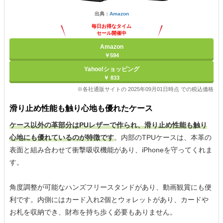
出典：
Amazon
毎日お得なタイム
セール開催中
Amazon
￥594
Yahoo!ショッピング
￥ 833
※各社通販サイトの 2025年09月01日時点 での税込価格
滑り止め性能も触り心地も優れたケース
ケース以外の革部分はPUレザーで作られ、滑り止め性能も触り
心地にも優れているのが特徴です
。内部のTPUケースは、本革の
表面と組み合わせて衝撃吸収機能があり、iPhoneを守ってくれま
す。
角度調整が可能なハンズフリースタンドがあり、動画観賞にも便
利です。内側にはカード入れ2個とウォレットがあり、カードや
お札を収納でき、財布を持ち歩く必要もありません。