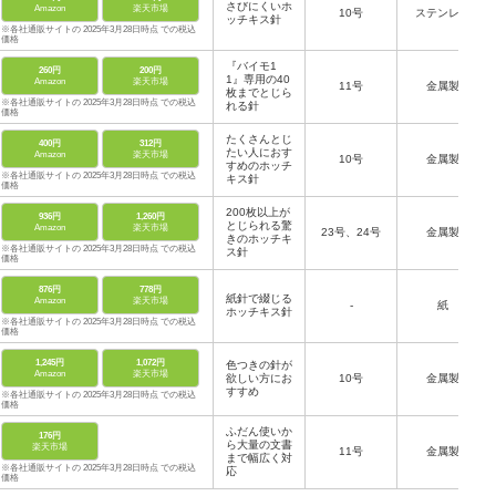
さびにくいホ
Amazon
楽天市場
10号
ステンレス
ッチキス針
※各社通販サイトの 2025年3月28日時点 での税込
価格
『バイモ1
260円
200円
1』専用の40
Amazon
楽天市場
11号
金属製
枚までとじら
※各社通販サイトの 2025年3月28日時点 での税込
れる針
価格
たくさんとじ
400円
312円
たい人におす
Amazon
楽天市場
10号
金属製
すめのホッチ
※各社通販サイトの 2025年3月28日時点 での税込
キス針
価格
200枚以上が
936円
1,260円
とじられる驚
Amazon
楽天市場
23号、24号
金属製
きのホッチキ
※各社通販サイトの 2025年3月28日時点 での税込
ス針
価格
876円
778円
紙針で綴じる
Amazon
楽天市場
-
紙
ホッチキス針
※各社通販サイトの 2025年3月28日時点 での税込
価格
1,245円
1,072円
色つきの針が
Amazon
楽天市場
欲しい方にお
10号
金属製
すすめ
※各社通販サイトの 2025年3月28日時点 での税込
価格
ふだん使いか
176円
ら大量の文書
楽天市場
11号
金属製
まで幅広く対
※各社通販サイトの 2025年3月28日時点 での税込
応
価格