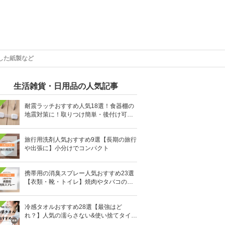
した紙製など
生活雑貨・日用品の人気記事
耐震ラッチおすすめ人気18選！食器棚の
地震対策に！取りつけ簡単・後付け可能
も
旅行用洗剤人気おすすめ9選【長期の旅行
や出張に】小分けでコンパクト
携帯用の消臭スプレー人気おすすめ23選
【衣類・靴・トイレ】焼肉やタバコのニ
オイにも
冷感タオルおすすめ28選【最強はど
れ？】人気の濡らさない&使い捨てタイプ
も