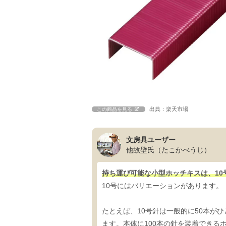
出典：楽天市場
この商品を見る
文房具ユーザー
他故壁氏（たこかべうじ）
持ち運び可能な小型ホッチキスは、1
10号にはバリエーションがあります。
たとえば、10号針は一般的に50本が
ます。本体に100本の針を装着できる