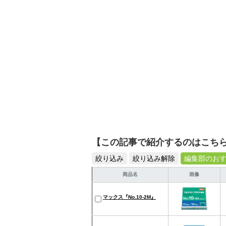
【この記事で紹介するのはこち
絞り込み
絞り込み解除
編集部のお
商品名
画像
マックス『No.10-2M』