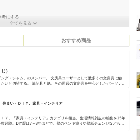
参考にする
全てを見る
おすすめ商品
うじ）
ブング・ジャム」のメンバー。 文房具ユーザーとして数多くの文房具に触
えたいと切望する。 筆記具と紙、その周辺の文房具を中心としたパーソナル
 コレクターではないので所有点数は多くないが、文房具は買ったら必ず試
、住まい・ＤＩＹ、家具・インテリア
ＤＩＹ」「家具・インテリア」カテゴリを担当。生活情報雑誌の編集を15年
数経験。DIY歴は7～8年ほどで、壁のペンキ塗りや壁紙チェンジなどもチ
もモノ選びがしやすい記事をお届けします！