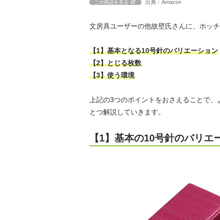
出典：Amazon
この商品を見る
文房具ユーザーの他故壁氏さんに、ホッチ
【1】基本となる10号針のバリエーション
【2】とじる枚数
【3】使う環境
上記の3つのポイントをおさえることで、
とつ解説していきます。
【1】基本の10号針のバリエ