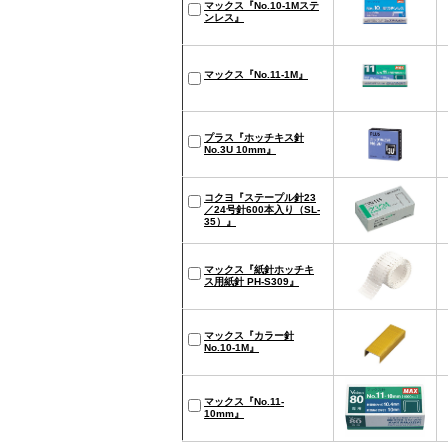
マックス『No.10-1Mステ
ンレス』
マックス『No.11-1M』
プラス『ホッチキス針
No.3U 10mm』
コクヨ『ステープル針23
／24号針600本入り（SL-
35）』
マックス『紙針ホッチキ
ス用紙針 PH-S309』
マックス『カラー針
No.10-1M』
マックス『No.11-
10mm』