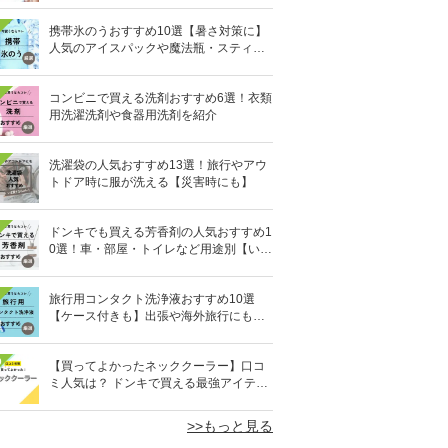
携帯氷のうおすすめ10選【暑さ対策に】
人気のアイスパックや魔法瓶・スティッ
ク型も
コンビニで買える洗剤おすすめ6選！衣類
用洗濯洗剤や食器用洗剤を紹介
洗濯袋の人気おすすめ13選！旅行やアウ
トドア時に服が洗える【災害時にも】
ドンキでも買える芳香剤の人気おすすめ1
0選！車・部屋・トイレなど用途別【いい
匂い】
旅行用コンタクト洗浄液おすすめ10選
【ケース付きも】出張や海外旅行にも便
利
0
【買ってよかったネッククーラー】口コ
ミ人気は？ ドンキで買える最強アイテム
も
>>もっと見る