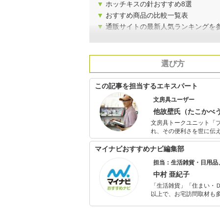
▼
ホッチキスの針おすすめ8選
▼
おすすめ商品の比較一覧表
▼
通販サイトの最新人気ランキングを
選び方
この記事を担当するエキスパート
文房具ユーザー
他故壁氏（たこかべ
文房具トークユニット「
れ、その便利さを世に伝
文具全般に興味がある。
す。
マイナビおすすめナビ編集部
担当：生活雑貨・日用品
中村 亜紀子
「生活雑貨」「住まい・
以上で、お宅訪問取材も多
ャレンジ済み。初心者で