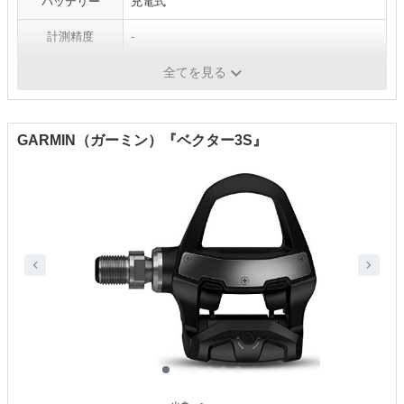
バッテリー
充電式
計測精度
-
重量
1.2kg
全てを見る
GARMIN（ガーミン）『ベクター3S』