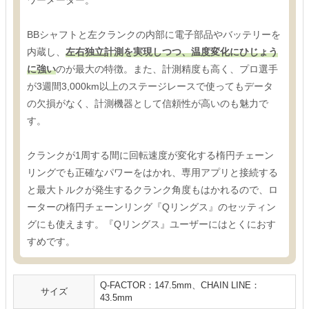
ワーメーター。
BBシャフトと左クランクの内部に電子部品やバッテリーを
内蔵し、
左右独立計測を実現しつつ、温度変化にひじょう
に強い
のが最大の特徴。また、計測精度も高く、プロ選手
が3週間3,000km以上のステージレースで使ってもデータ
の欠損がなく、計測機器として信頼性が高いのも魅力で
す。
クランクが1周する間に回転速度が変化する楕円チェーン
リングでも正確なパワーをはかれ、専用アプリと接続する
と最大トルクが発生するクランク角度もはかれるので、ロ
ーターの楕円チェーンリング『Qリングス』のセッティン
グにも使えます。『Qリングス』ユーザーにはとくにおす
すめです。
Q-FACTOR：147.5mm、CHAIN LINE：
サイズ
43.5mm