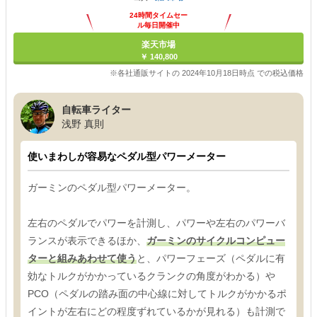
24時間タイムセー
ル毎日開催中
楽天市場
￥ 140,800
※各社通販サイトの 2024年10月18日時点 での税込価格
自転車ライター
浅野 真則
使いまわしが容易なペダル型パワーメーター
ガーミンのペダル型パワーメーター。
左右のペダルでパワーを計測し、パワーや左右のパワーバ
ランスが表示できるほか、
ガーミンのサイクルコンピュー
ターと組みあわせて使う
と、パワーフェーズ（ペダルに有
効なトルクがかかっているクランクの角度がわかる）や
PCO（ペダルの踏み面の中心線に対してトルクがかかるポ
イントが左右にどの程度ずれているかが見れる）も計測で