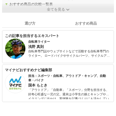
▼
おすすめ商品の比較一覧表
全てを見る
選び方
おすすめ商品
この記事を担当するエキスパート
自転車ライター
浅野 真則
自転車専門誌やウェブサイトなどで活動する自転車専門の
ライター。 ロードバイクやサイクルパーツ、サイクルアパ
レル、自転車用デジタルデバイスなどのインプレッション
記事、トレーニング系の記事、ロングライドの実走レポー
トなどを得意とする。 執筆活動の傍ら、Jエリートツアー
マイナビおすすめナビ編集部
の選手としてロードレースやタイムトライアル、ヒルクラ
担当：スポーツ・自転車、アウトドア・キャンプ、自動
イムなど幅広いレースに参戦。 自転車版の耐久レース・エ
車・バイク
ンデューロも好きでよく出場している。
国本 もとき
「アウトドア」「自動車」「スポーツ」分野を担当する、
好奇心旺盛な一児の父。週末は小学生の娘とキャンプやサ
イクリングに出かけ、実体験を記事づくりにも活かしてい
ます。読者の「知りたい」を分かりやすく届けることをモ
ットーに、信頼できるコンテンツ制作に努めています。