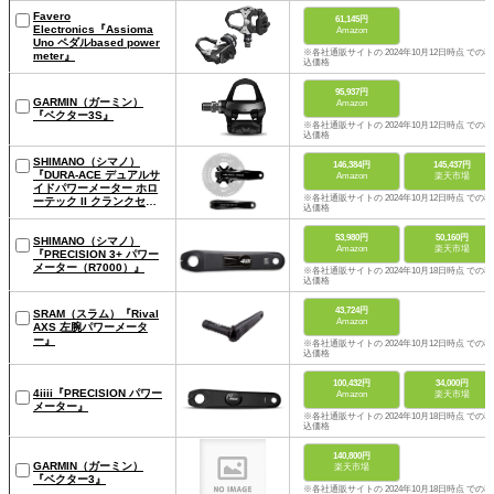
Favero
61,145円
Electronics『Assioma
Amazon
Uno ペダルbased power
※各社通販サイトの 2024年10月12日時点 での税
meter』
込価格
95,937円
GARMIN（ガーミン）
Amazon
『ベクター3S』
※各社通販サイトの 2024年10月12日時点 での税
込価格
SHIMANO（シマノ）
146,384円
145,437円
『DURA-ACE デュアルサ
Amazon
楽天市場
イドパワーメーター ホロ
※各社通販サイトの 2024年10月12日時点 での税
ーテック II クランクセッ
込価格
ト 2x12スピード』
53,980円
50,160円
SHIMANO（シマノ）
Amazon
楽天市場
『PRECISION 3+ パワー
メーター（R7000）』
※各社通販サイトの 2024年10月18日時点 での税
込価格
43,724円
SRAM（スラム）『Rival
Amazon
AXS 左腕パワーメータ
ー』
※各社通販サイトの 2024年10月12日時点 での税
込価格
100,432円
34,000円
4iiii『PRECISION パワー
Amazon
楽天市場
メーター』
※各社通販サイトの 2024年10月18日時点 での税
込価格
140,800円
GARMIN（ガーミン）
楽天市場
『ベクター3』
※各社通販サイトの 2024年10月18日時点 での税