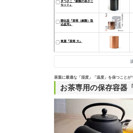
きつさこ『銅製の茶さじ
セット』
開化堂『茶筒（銅製）取
込盆用』
東屋『茶筒 大』
茶葉に最適な「湿度」「温度」を保つことが
お茶専用の保存容器