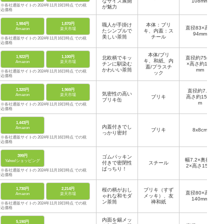
なサイズ展開
108mm
※各社通販サイトの 2024年11月19日時点 での税
が魅力
込価格
1,984円
1,870円
職人が手掛け
本体：ブリ
直径83×高さ
Amazon
楽天市場
たシンプルで
キ、内蓋：ス
94mm
美しい茶筒
チール
※各社通販サイトの 2024年11月16日時点 での税
込価格
本体/ブリ
1,922円
1,100円
北欧柄でキッ
直径約75mm
キ、和紙、内
Amazon
楽天市場
チンに馴染む
×高さ約120
蓋/プラスチ
かわいい茶筒
mm
※各社通販サイトの 2024年11月16日時点 での税
ック
込価格
1,320円
1,969円
直径約7.5×
気密性の高い
Amazon
楽天市場
ブリキ
高さ約15.5c
ブリキ缶
m
※各社通販サイトの 2024年11月19日時点 での税
込価格
1,443円
内蓋付きでし
Amazon
ブリキ
8x8cm
っかり密封
※各社通販サイトの 2024年11月16日時点 での税
込価格
399円
ゴムパッキン
幅7.2×奥行7.
Yahoo!ショッピング
付きで密閉性
スチール
2×高さ15cm
ばっちり！
※各社通販サイトの 2024年11月19日時点 での税
込価格
1,730円
2,214円
桜の柄がおし
ブリキ（すず
直径80×高さ
Amazon
楽天市場
ゃれな和モダ
メッキ）、友
140mm
ン茶筒
禅和紙
※各社通販サイトの 2024年11月19日時点 での税
込価格
内面を錫メッ
5,190円