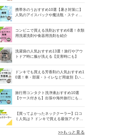
携帯氷のうおすすめ10選【暑さ対策に】
人気のアイスパックや魔法瓶・スティッ
ク型も
コンビニで買える洗剤おすすめ6選！衣類
用洗濯洗剤や食器用洗剤を紹介
洗濯袋の人気おすすめ13選！旅行やアウ
トドア時に服が洗える【災害時にも】
ドンキでも買える芳香剤の人気おすすめ1
0選！車・部屋・トイレなど用途別【いい
匂い】
旅行用コンタクト洗浄液おすすめ10選
【ケース付きも】出張や海外旅行にも便
利
0
【買ってよかったネッククーラー】口コ
ミ人気は？ ドンキで買える最強アイテム
も
>>もっと見る