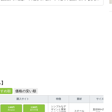
もモノ選びがしやすい記事をお届けします！
ら】
すすめ順
価格の安い順
購入サイト
特徴
素材
サイズ
シンプルなデ
1,665円
2,365円
ザインと豊富
直径89×高さ
Amazon
楽天市場
スチール