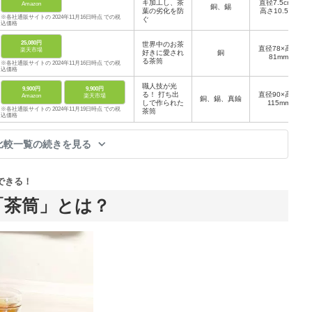
キ加工し、茶
直径7.5cm ×
Amazon
銅、錫
葉の劣化を防
高さ10.5cm
※各社通販サイトの 2024年11月16日時点 での税
ぐ
込価格
25,080円
世界中のお茶
直径78×高さ
楽天市場
好きに愛され
銅
81mm
る茶筒
※各社通販サイトの 2024年11月16日時点 での税
込価格
職人技が光
9,900円
9,900円
る！ 打ち出
直径90×高さ
Amazon
楽天市場
銅、錫、真鍮
しで作られた
115mm
※各社通販サイトの 2024年11月19日時点 での税
茶筒
込価格
比較一覧の続きを見る
できる！
「茶筒」とは？