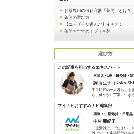
▼
お茶専用の保存容器「茶筒」とは？
▼
茶筒の選び方
▼
【ユーザーが選んだ】イチオシ
▼
茶筒おすすめ｜ブリキ製
選び方
この記事を担当するエキスパート
三星舎 代表・鍼灸師・
調 香生子（Koko Shi
学生時代の一人暮らしをきっかけ
ら、健やかに丁寧に生きる豊か
街の開業医に嫁ぎ「健康とは」と
ものに歴史や風土の影響
マイナビおすすめナビ編集部
す。 平成26年「日本の暮らし」をテーマに三星舎を立ち上げ、健やかな生活に欠かせない商品作りを
担当：生活雑貨・日用品
始めました。 美味しくて身体に良い食べ物、調理道具、器など「家庭料理」にまつわる歴史や文化に
興味を持っています。
中村 亜紀子
「生活雑貨」「住まい・
以上で、お宅訪問取材も多