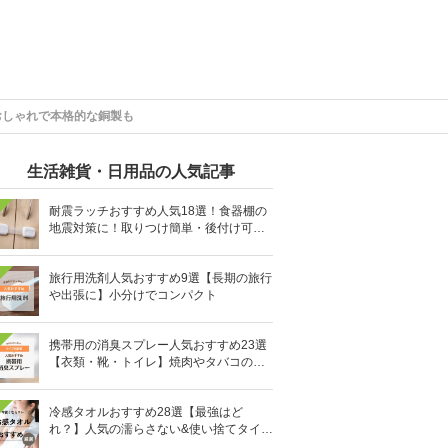
おしゃれで本格的な銅製も
生活雑貨・日用品の人気記事
耐震ラッチおすすめ人気18選！食器棚の
地震対策に！取りつけ簡単・後付け可能
も
旅行用洗剤人気おすすめ9選【長期の旅行
や出張に】小分けでコンパクト
携帯用の消臭スプレー人気おすすめ23選
【衣類・靴・トイレ】焼肉やタバコのニ
オイにも
冷感タオルおすすめ28選【最強はど
れ？】人気の濡らさない&使い捨てタイプ
も