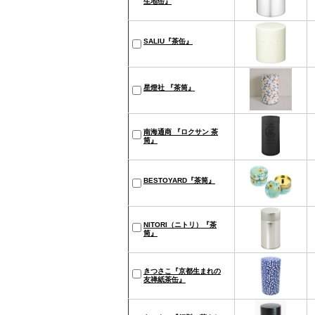
生地缶』
SALIU『茶缶』
星燈社 『茶筒』
南海通商 『ロクサン 茶
筒』
BESTOYARD『茶筒』
NITORI（ニトリ）『茶
筒』
きつさこ『京都生まれの
友禅紙茶缶』