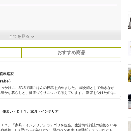
全てを見る
おすすめ商品
家庭料理家
rabe）
に、SNSで朝ごはんの投稿を始めました。 鍼灸師として働きなが
な暮らしと、健康づくりについて考えています。 影響を受けたのは、
考え続けた祖母の健やかな暮らしの知恵。 衣食住に必要なすべての
があり、物の本質を見抜けるようになりなさいという教えを大切にしていま
、住まい・ＤＩＹ、家具・インテリア
ＤＩＹ」「家具・インテリア」カテゴリを担当。生活情報雑誌の編集を15年
数経験。DIY歴は7～8年ほどで、壁のペンキ塗りや壁紙チェンジなどもチ