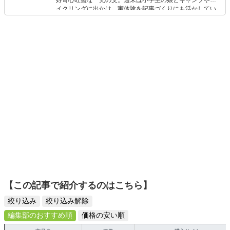
好奇心旺盛な一児の父。週末は小学生の娘とキャンプやサ
イクリングに出かけ、実体験を記事づくりにも活かしてい
ます。読者の「知りたい」を分かりやすく届けることをモ
ットーに、信頼できるコンテンツ制作に努めています。
【この記事で紹介するのはこちら】
絞り込み
絞り込み解除
編集部のおすすめ順
価格の安い順