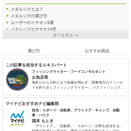
▼
メダルジグとは？
▼
メタルジグの選び方
▼
ユーザーのイチオシ5選
▼
メタルジグおすすめ18選
全てを見る
選び方
おすすめ商品
この記事を担当するエキスパート
フィッシングライター・フードコンサルタント
お魚店長
海釣りから川釣りまで魚種を問わず、関東地方のフィール
ドを釣り歩くフィッシングライター。 バスフィッシングの
ローカル大会に出場する現役トーナメンターである傍ら、
様々な釣りメディアでの掲載記事多数。 本業の食品小売店
副店長職を兼任しながら、取材を通した多ジャンルの体験
マイナビおすすめナビ編集部
記事・アイテム紹介など1次情報を発信中。
担当：スポーツ・自転車、アウトドア・キャンプ、自動
車・バイク
国本 もとき
「アウトドア」「自動車」「スポーツ」分野を担当する、