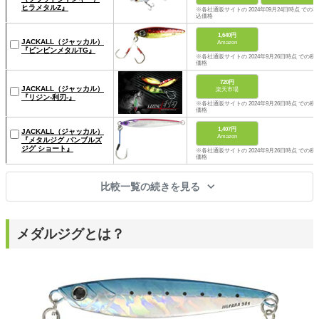
ヒラメタルZ』
※各社通販サイトの 2024年09月24日時点 での税
込価格
1,640円
JACKALL（ジャッカル）
Amazon
『ビンビンメタルTG』
※各社通販サイトの 2024年9月26日時点 での税
価格
720円
JACKALL（ジャッカル）
楽天市場
『リジン-利刃-』
※各社通販サイトの 2024年9月26日時点 での税
価格
1,407円
JACKALL（ジャッカル）
Amazon
『メタルジグ バンブルズ
ジグ ショート』
※各社通販サイトの 2024年9月26日時点 での税
価格
比較一覧の続きを見る
メダルジグとは？