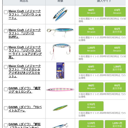
商品名
画像
購入サイト
682円
674円
Major Craft（メジャーク
Amazon
Amazon
ラフト）『ジグパラ ショ
ート』
※各社通販サイトの 2024年9月26日時点 での税
価格
701円
821円
Major Craft（メジャーク
Amazon
楽天市場
ラフト）『ジグパラ
SURF』
※各社通販サイトの 2024年09月24日時点 での税
込価格
Major Craft（メジャーク
1,200円
605円
ラフト）『ジグパラ スロ
Amazon
Amazon
ー ライト ショアジギング
※各社通販サイトの 2024年9月26日時点 での税
用』
価格
Major Craft（メジャーク
624円
1,350円
ラフト）『マイクロショ
Amazon
楽天市場
アジギさびきジグ入りセ
※各社通販サイトの 2024年09月24日時点 での税
ット』
込価格
892円
891円
DAIWA（ダイワ）『鏡牙
Amazon
楽天市場
ジグ セミロング』
※各社通販サイトの 2024年09月24日時点 での税
込価格
2,701円
DAIWA（ダイワ）『TGベ
Amazon
イトルアー』
※各社通販サイトの 2024年09月24日時点 での税
込価格
1,170円
1,078〜円
DAIWA（ダイワ）『鮃狂
Amazon
楽天市場
（フラットジャンキー）