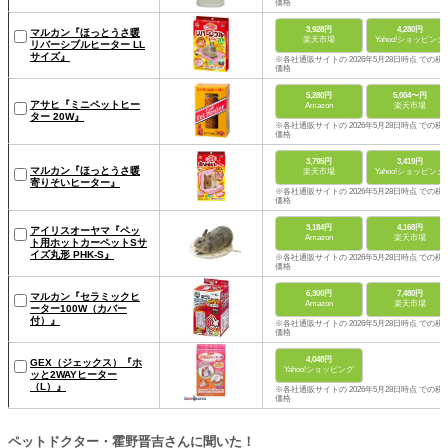
価格
3,928円
4,280円
マルカン『ほっとうさ暖
楽天市場
Yahoo!ショッピング
リバーシブルヒーター LL
サイズ』
※各社通販サイトの 2026年5月28日時点 での税
価格
5,280円
5,004〜円
アサヒ『ミニペットヒー
Amazon
楽天市場
ター 20W』
※各社通販サイトの 2026年5月28日時点 での税
価格
3,795円
3,419円
マルカン『ほっとうさ暖
楽天市場
Yahoo!ショッピング
寄りそいヒーター』
※各社通販サイトの 2026年5月28日時点 での税
価格
3,184円
4,168円
アイリスオーヤマ『ペッ
Amazon
楽天市場
ト用ホットカーペットSサ
イズ丸形 PHK-S』
※各社通販サイトの 2026年5月28日時点 での税
価格
6,300円
7,480円
マルカン『セラミックヒ
Amazon
楽天市場
ーター100W（カバー
付）』
※各社通販サイトの 2026年5月28日時点 での税
価格
4,048円
GEX（ジェックス）『ホ
Yahoo!ショッピング
ッと2WAYヒーター
（L）』
※各社通販サイトの 2026年5月28日時点 での税
価格
ペットドクター・霍野晋吉さんに聞いた！