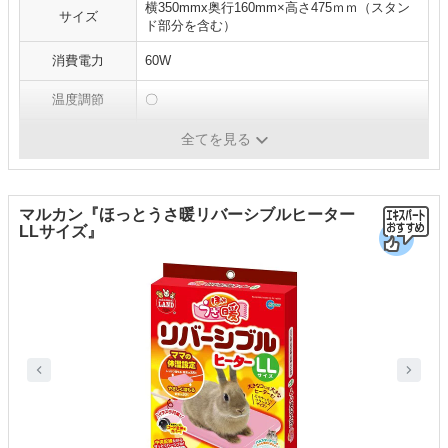
横350mmx奥行160mm×高さ475ｍｍ（スタン
サイズ
ド部分を含む）
消費電力
60W
温度調節
〇
防水
-
全てを見る
マルカン『ほっとうさ暖リバーシブルヒーター
LLサイズ』