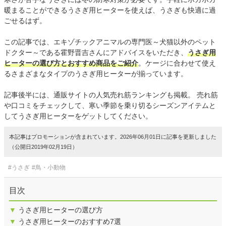
暖まることができるうさぎ用ヒーターを使えば、うさぎも快適に過
ごせるはず。
この記事では、エキゾチックアニマルの専門医～犬猫以外のペット
ドクター～である霍野晋吉さんにアドバイスをいただき、
うさぎ用
ヒーターの選び方とおすすめ商品をご紹介
。ケージに合わせて使え
るさまざまなタイプのうさぎ用ヒーターが揃っています。
記事後半には、通販サイトの人気売れ筋ランキングも掲載。 売れ筋
や口コミをチェックして、寒い季節を乗り切るシーズンアイテムと
してうさぎ用ヒーターをゲットしてください。
本記事はプロモーションが含まれています。2026年06月01日に記事を更新しました
（公開日2019年02月19日）
#うさぎ
#鳥・小動物
目次
▼
うさぎ用ヒーターの選び方
▼
うさぎ用ヒーターのおすすめ7選