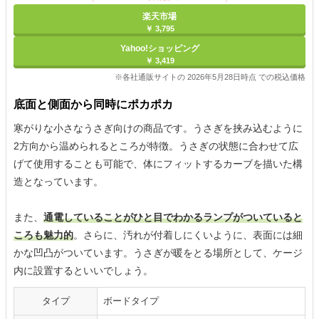
楽天市場
￥ 3,795
Yahoo!ショッピング
￥ 3,419
※各社通販サイトの 2026年5月28日時点 での税込価格
底面と側面から同時にポカポカ
寒がりな小さなうさぎ向けの商品です。うさぎを挟み込むように
2方向から温められるところが特徴。うさぎの状態に合わせて広
げて使用することも可能で、体にフィットするカーブを描いた構
造となっています。
また、
通電していることがひと目でわかるランプがついていると
ころも魅力的
。さらに、汚れが付着しにくいように、表面には細
かな凹凸がついています。うさぎが暖をとる場所として、ケージ
内に設置するといいでしょう。
タイプ
ボードタイプ