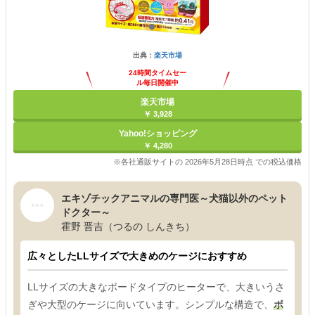
出典：
楽天市場
24時間タイムセー
ル毎日開催中
楽天市場
￥ 3,928
Yahoo!ショッピング
￥ 4,280
※各社通販サイトの 2026年5月28日時点 での税込価格
エキゾチックアニマルの専門医～犬猫以外のペット
ドクター～
霍野 晋吉（つるの しんきち）
広々としたLLサイズで大きめのケージにおすすめ
LLサイズの大きなボードタイプのヒーターで、大きいうさ
ぎや大型のケージに向いています。シンプルな構造で、
ボ