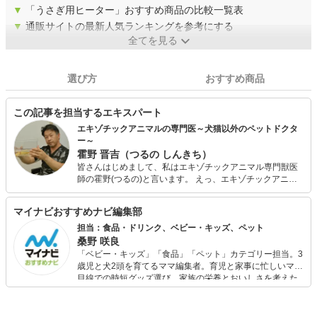
▼
「うさぎ用ヒーター」おすすめ商品の比較一覧表
▼
通販サイトの最新人気ランキングを参考にする
全てを見る
選び方
おすすめ商品
この記事を担当するエキスパート
エキゾチックアニマルの専門医～犬猫以外のペットドクタ
ー～
霍野 晋吉（つるの しんきち）
皆さんはじめまして、私はエキゾチックアニマル専門獣医
師の霍野(つるの)と言います。 えっ、エキゾチックアニマ
ルって言葉知りませんか？ウサギやハムスター、インコや
カメなどの犬猫以外のペットを指します。 23年前に日本初
マイナビおすすめナビ編集部
の専門病院である『エキゾチックペットクリニック』を開
業しました。症例数は月に400件を超えているベテラン獣
担当：食品・ドリンク、ベビー・キッズ、ペット
医師です。他にもエキゾチックアニマルのセミナーも企画
桑野 咲良
し、沢山の医療や飼育の書籍を執筆しています。 もっとエ
「ベビー・キッズ」「食品」「ペット」カテゴリー担当。3
キゾチックアニマルの情報を知りたい方は、【Dr.ツルのエ
歳児と犬2頭を育てるママ編集者。育児と家事に忙しいママ
キゾチックアニマル情報室】をご覧になってください。専
目線での時短グッズ選び、家族の栄養とおいしさを考えた
門獣医師によるサイトですので、他にはない病気の記事も
食品選び、束の間のリラックスタイムを楽しむためのスイ
多く、とても役にたつこと間違いなしです。 ウサギの専門
ーツ選びに自信あり。鋭い目線で商品を見極め、少しでも
家による【一般社団法人日本コンパニオンラビット協会】
日々の生活が豊かになるものを紹介します。