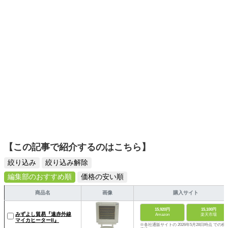
の理事長としても、2020年10月から活動をします。こちら
も、ウサギ好きな方は必見ですよ。ウサギの検定を受けて
みませんか？ エキゾチックアニマルに関することは勿論の
こと、ご縁を感じた方がいましたら、いつでもお声かけて
ください。
【この記事で紹介するのはこちら】
絞り込み
絞り込み解除
編集部のおすすめ順
価格の安い順
商品名
画像
購入サイト
15,920円
15,100円
みずよし貿易『遠赤外線
Amazon
楽天市場
マイカヒーターII』
※各社通販サイトの 2026年5月28日時点 での税