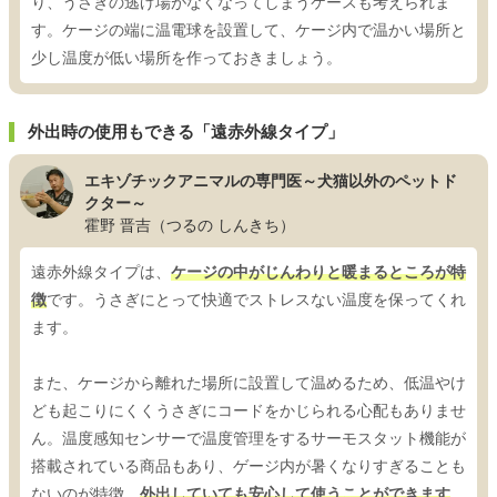
り、うさぎの逃げ場がなくなってしまうケースも考えられま
す。ケージの端に温電球を設置して、ケージ内で温かい場所と
少し温度が低い場所を作っておきましょう。
外出時の使用もできる「遠赤外線タイプ」
エキゾチックアニマルの専門医～犬猫以外のペットド
クター～
霍野 晋吉（つるの しんきち）
遠赤外線タイプは、
ケージの中がじんわりと暖まるところが特
徴
です。うさぎにとって快適でストレスない温度を保ってくれ
ます。
また、ケージから離れた場所に設置して温めるため、低温やけ
ども起こりにくくうさぎにコードをかじられる心配もありませ
ん。温度感知センサーで温度管理をするサーモスタット機能が
搭載されている商品もあり、ゲージ内が暑くなりすぎることも
ないのが特徴。
外出していても安心して使うことができます
。