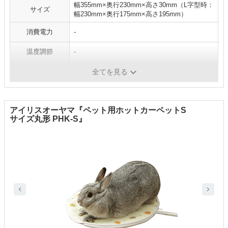
幅355mm×奥行230mm×高さ30mm（L字型時：
サイズ
幅230mm×奥行175mm×高さ195mm）
消費電力
-
温度調節
-
防水
〇
全てを見る
アイリスオーヤマ『ペット用ホットカーペットS
サイズ丸形 PHK-S』