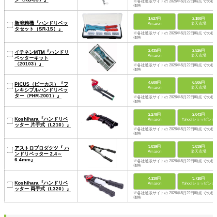
※各社通販サイトの 2026年6月22日時点 での税
価格
1,627円
2,180円
新潟精機『ハンドリベッ
Amazon
楽天市場
タセット（SR-1S）』
※各社通販サイトの 2026年6月22日時点 での税
価格
2,435円
2,526円
イチネンMTM『ハンドリ
Amazon
楽天市場
ベッターキット
（20103）』
※各社通販サイトの 2026年6月22日時点 での税
価格
4,600円
6,506円
PICUS（ピーカス）『フ
Amazon
楽天市場
レキシブルハンドリベッ
ター（FHR-2001）』
※各社通販サイトの 2026年6月22日時点 での税
価格
2,270円
2,043円
Koshihara『ハンドリベ
Amazon
Yahoo!ショッピング
ッター 片手式（L210）』
※各社通販サイトの 2026年6月22日時点 での税
価格
3,839円
3,839円
アストロプロダクツ『 ハ
Amazon
楽天市場
ンドリベッター 2.4～
6.4mm』
※各社通販サイトの 2026年6月22日時点 での税
価格
4,130円
3,718円
Koshihara『ハンドリベ
Amazon
Yahoo!ショッピング
ッター 両手式（L320）』
※各社通販サイトの 2026年6月22日時点 での税
価格