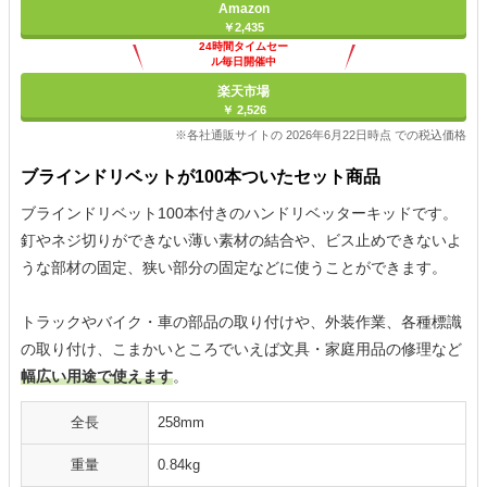
Amazon
￥2,435
24時間タイムセー
ル毎日開催中
楽天市場
￥ 2,526
※各社通販サイトの 2026年6月22日時点 での税込価格
ブラインドリベットが100本ついたセット商品
ブラインドリベット100本付きのハンドリベッターキッドです。
釘やネジ切りができない薄い素材の結合や、ビス止めできないよ
うな部材の固定、狭い部分の固定などに使うことができます。
トラックやバイク・車の部品の取り付けや、外装作業、各種標識
の取り付け、こまかいところでいえば文具・家庭用品の修理など
幅広い用途で使えます
。
全長
258mm
重量
0.84kg