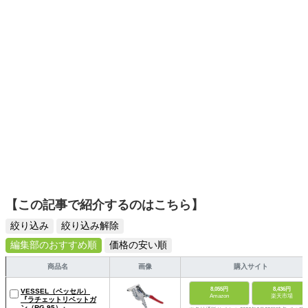
【この記事で紹介するのはこちら】
絞り込み
絞り込み解除
編集部のおすすめ順
価格の安い順
商品名
画像
購入サイト
8,055円
8,436円
VESSEL（ベッセル）
Amazon
楽天市場
『ラチェットリベットガ
ン（RG-95）』