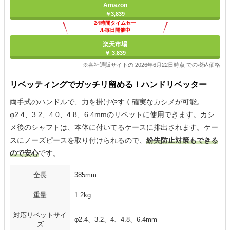
Amazon
￥3,839
24時間タイムセー
ル毎日開催中
楽天市場
￥ 3,839
※各社通販サイトの 2026年6月22日時点 での税込価格
リベッティングでガッチリ留める！ハンドリベッター
両手式のハンドルで、力を掛けやすく確実なカシメが可能。
φ2.4、3.2、4.0、4.8、6.4mmのリベットに使用できます。カシ
メ後のシャフトは、本体に付いてるケースに排出されます。ケー
スにノーズピースを取り付けられるので、
紛失防止対策もできる
ので安心
です。
全長
385mm
重量
1.2kg
対応リベットサイ
φ2.4、3.2、4、4.8、6.4mm
ズ