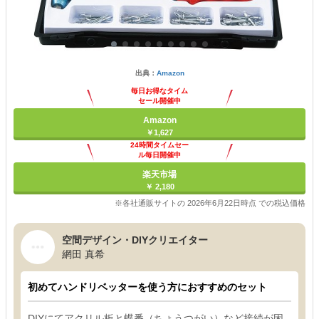
出典：
Amazon
毎日お得なタイム
セール開催中
Amazon
￥1,627
24時間タイムセー
ル毎日開催中
楽天市場
￥ 2,180
※各社通販サイトの 2026年6月22日時点 での税込価格
空間デザイン・DIYクリエイター
網田 真希
初めてハンドリベッターを使う方におすすめのセット
DIYにてアクリル板と蝶番（ちょうつがい）など接続が困