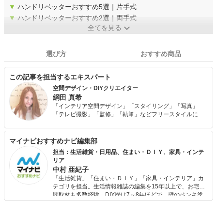
▼
ハンドリベッターおすすめ5選｜片手式
▼
ハンドリベッターおすすめ2選｜両手式
全てを見る
選び方
おすすめ商品
この記事を担当するエキスパート
空間デザイン・DIYクリエイター
網田 真希
「インテリア空間デザイン」「スタイリング」「写真」
「テレビ撮影」「監修」「執筆」などフリースタイルにて
幅広く活動中。 予算100万円で自身が住む自宅をフルリノ
ベーション、古材、流木などを使った家具作りが話題とな
り、様々なメディアにて取り上げられている。 幼少期から
マイナビおすすめナビ編集部
物作りが好きで、何でもまず作ってみる、やってみる精
担当：生活雑貨・日用品、住まい・ＤＩＹ、家具・インテ
神、そんな好きが高じて、趣味から現在のお仕事に発展。
リア
中村 亜紀子
「生活雑貨」「住まい・ＤＩＹ」「家具・インテリア」カ
テゴリを担当。生活情報雑誌の編集を15年以上で、お宅訪
問取材も多数経験。DIY歴は7～8年ほどで、壁のペンキ塗
りや壁紙チェンジなどもチャレンジ済み。初心者でもモノ
選びがしやすい記事をお届けします！