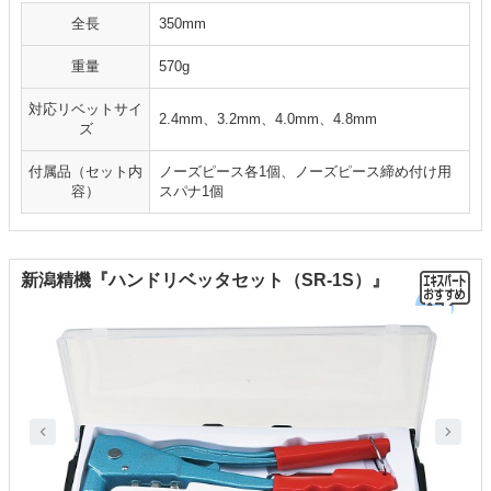
全長
350mm
重量
570g
対応リベットサイ
2.4mm、3.2mm、4.0mm、4.8mm
ズ
付属品（セット内
ノーズピース各1個、ノーズピース締め付け用
容）
スパナ1個
新潟精機『ハンドリベッタセット（SR-1S）』