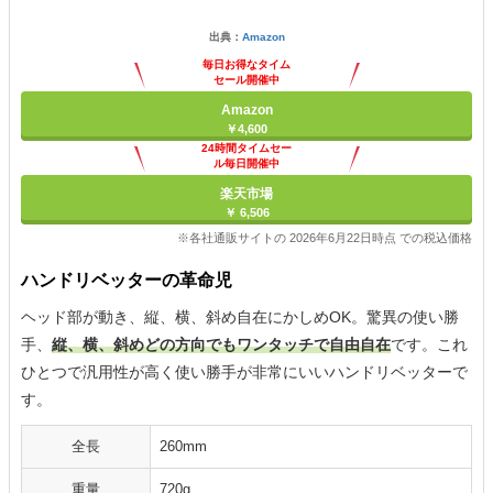
出典：
Amazon
毎日お得なタイム
セール開催中
Amazon
￥4,600
24時間タイムセー
ル毎日開催中
楽天市場
￥ 6,506
※各社通販サイトの 2026年6月22日時点 での税込価格
ハンドリベッターの革命児
ヘッド部が動き、縦、横、斜め自在にかしめOK。驚異の使い勝
手、
縦、横、斜めどの方向でもワンタッチで自由自在
です。これ
ひとつで汎用性が高く使い勝手が非常にいいハンドリベッターで
す。
全長
260mm
重量
720g