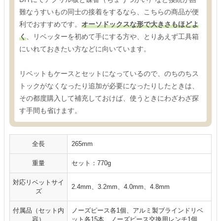
難なうすいもの同士の接着をするなら、こちらの商品が便
利でおすすめです。
オーソドックスな形で大きさもほどよ
く
、リベッターを初めて手にする方や、とりあえず工具箱
にいれておきたい方などに向いています。
リベットもケースとセットになっているので、のちのちス
トックがなくなったり追加が必要になったりしたときは、
その都度購入して補充しておけば、使うときにわざわざ探
す手間も省けます。
全長
265mm
重量
セット：770g
対応リベットサイ
2.4mm、3.2mm、4.0mm、4.8mm
ズ
付属品（セット内
ノーズピース各1個、アルミ製ブラインドリベ
容）
ット各15本、ノーズピース交換用レンチ1個