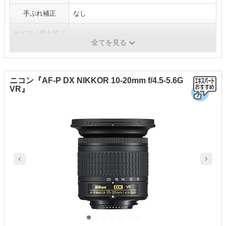
手ぶれ補正
なし
サイズ（最大径／
77.5／83.0mm
長さ）
全てを見る
ニコン『AF-P DX NIKKOR 10-20mm f/4.5-5.6G
VR』