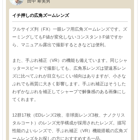
田中 希美男
イチ押しの広角ズームレンズ
フルサイズ判（FX）一眼レフ用広角ズームレンズです。ズ
ーミングしてもF値が変化しないコンスタントF値ですか
ら、マニュアル露出で撮影するときなどは便利。
また、手ぶれ補正（VR）の機能も備えています。同じシャ
ッタースピードで撮影しても、広角系レンズは望遠系レン
ズに比べてぶれが目立ちにくい傾向はありますが、小さな
ぶれでも画質に大きく影響します。手ぶれ補正はそうした
わずかなぶれを補正してシャープで解像感のある画像にし
てくれます。
12群17枚（EDレンズ2枚、非球面レンズ3枚、ナノクリス
タルコート）のレンズ光学構成が採用されたレンズ。描写
性能のよいレンズで、手ぶれ補正（VR）機能搭載の広角ズ
ームレンズをお探しの方におすすめする一品。