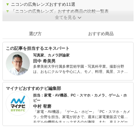
▼
ニコンの広角レンズおすすめ11選
▼
「ニコンの広角レンズ」おすすめ商品の比較一覧表
全てを見る
選び方
おすすめ商品
この記事を担当するエキスパート
写真家、カメラ評論家
田中 希美男
多摩美術大学付属多摩芸術学園・写真科卒業。撮影分野
は、おもにクルマを中心に人、モノ、料理、風景、スナッ
プ、ファッション、ドキュメントなど被写体を問わない。
ほかに、カメラ雑誌などに新型カメラやレンズのテストの
レポート、撮影技法などの解説をする。
マイナビおすすめナビ編集部
担当：家電・AV機器、PC・スマホ・カメラ、ゲーム・ホ
ビー
中村 宥磨
「家電・AV機器」「ゲーム・ホビー」「PC・スマホ・カメ
ラ」分野を担当。家電が好きで、週末に家電量販店で最新
モデルや機能をチェックするのが趣味。また、友人とゲー
ムを楽しみながら、新作タイトルやイベント情報もいち早
くキャッチ。記事を通して、生活の質を底上げしてくれる