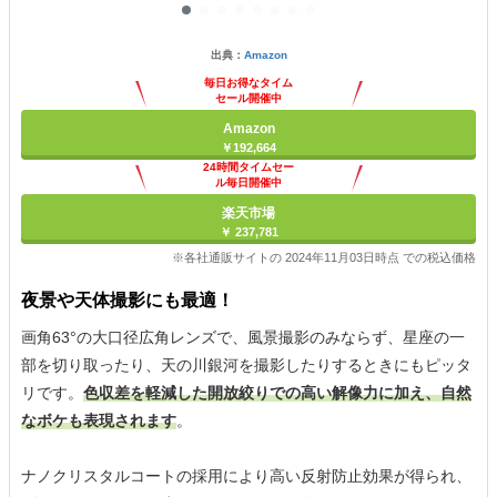
出典：
Amazon
毎日お得なタイム
セール開催中
Amazon
￥192,664
24時間タイムセー
ル毎日開催中
楽天市場
￥ 237,781
※各社通販サイトの 2024年11月03日時点 での税込価格
夜景や天体撮影にも最適！
画角63°の大口径広角レンズで、風景撮影のみならず、星座の一
部を切り取ったり、天の川銀河を撮影したりするときにもピッタ
リです。
色収差を軽減した開放絞りでの高い解像力に加え、自然
なボケも表現されます
。
ナノクリスタルコートの採用により高い反射防止効果が得られ、