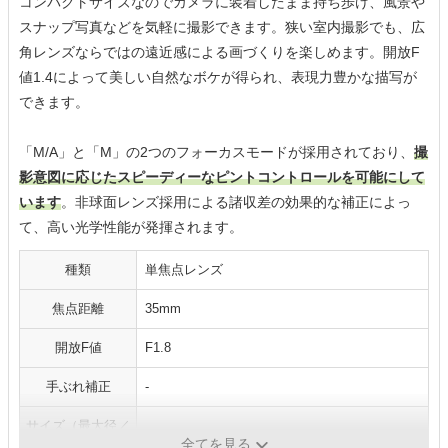
コンパクトサイズなのでカメラに装着したまま持ち歩け、風景や
スナップ写真などを気軽に撮影できます。狭い室内撮影でも、広
角レンズならではの遠近感による画づくりを楽しめます。開放F
値1.4によって美しい自然なボケが得られ、表現力豊かな描写が
できます。
「M/A」と「M」の2つのフォーカスモードが採用されており、
撮
影意図に応じたスピーディーなピントコントロールを可能にして
います
。非球面レンズ採用による諸収差の効果的な補正によっ
て、高い光学性能が発揮されます。
種類
単焦点レンズ
焦点距離
35mm
開放F値
F1.8
手ぶれ補正
-
サイズ（最大径／
70.0／52.5mm
長さ）
全てを見る