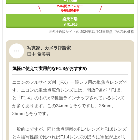
￥74,099
24時間タイムセー
ル毎日開催中
楽天市場
￥ 91,915
※各社通販サイトの 2024年11月03日時点 での税込価格
写真家、カメラ評論家
田中 希美男
気軽に使えて実用的なF1.8がおすすめ
ニコンのフルサイズ判（FX）一眼レフ用の単焦点レンズで
す。ニコンの単焦点広角レンズには、開放F値が「F1.8」
と「F1.4」のものが2種類ラインナップされているレンズ
が多くあります。この24mmもそうですし、28mm、
35mmもそうです。
一般的にですが、同じ焦点距離のF1.4レンズとF1.8レンズ
とを描写性能で比べればF1.4レンズのほうに軍配が上がり