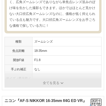
く、広角ズームレンズでありながら単焦点レンズ並みのぼ
け味を生かした撮影もできます。ほかではほとんど見かけ
ない大口径広角ズームレンズなのに、価格が低く抑えられ
ている点も魅力です。大口径広角ズームレンズをお手ごろ
な価格で探している方に！
種類
ズームレンズ
焦点距離
18-35mm
開放F値
F1.8
手ぶれ補正
なし
サイズ（最大径／
78.0／121.0mm
長さ）
全てを見る
ニコン『AF-S NIKKOR 16-35mm f/4G ED VR』