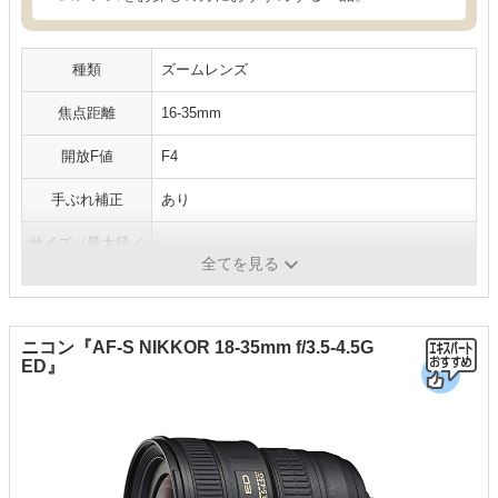
種類
ズームレンズ
焦点距離
16-35mm
開放F値
F4
手ぶれ補正
あり
サイズ（最大径／
82.5／125.0mm
長さ）
全てを見る
ニコン『AF-S NIKKOR 18-35mm f/3.5-4.5G
ED』