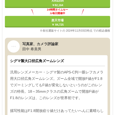
Amazon
￥82,164
24時間タイムセー
ル毎日開催中
楽天市場
￥ 84,725
※各社通販サイトの 2024年11月03日時点 での税込価格
写真家、カメラ評論家
田中 希美男
シグマ製大口径広角ズームレンズ
汎用レンズメーカー・シグマ製のAPS-C判一眼レフカメラ
用大口径広角ズームレンズ。ズーム全域で開放F値がF1.8
でズーミングしてもF値が変化しないというのがこのレン
ズの特長。18～35mmクラスの広角ズームで開放F値が
F1.8のレンズは、このレンズが世界初です。
描写性能はF1.8開放絞り値だけあってたいへんに素晴らし