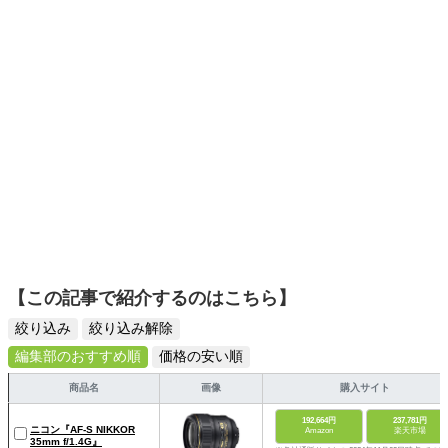
スタイリッシュで使いやすい家電や、みんなで楽しめるゲ
ームを発信していきます！
【この記事で紹介するのはこちら】
絞り込み
絞り込み解除
編集部のおすすめ順
価格の安い順
商品名
画像
購入サイト
192,664円
237,781円
ニコン『AF-S NIKKOR
Amazon
楽天市場
35mm f/1.4G』