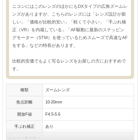
ニコンにはこのレンズのほかにもDXタイプの広角ズームレ
ンズがありますが、こちらのレンズには「レンズ設計が新
しい」「価格が比較的安い」「軽くて小さい」「手ぶれ補
正（VR）を内蔵している」「AF駆動に最新のステッピン
グモーター（STM）を使っているためスムーズで高速なAF
をする」などの特長があります。
比較的安価でもよく写るレンズをお探しの方におすすめで
す。
種類
ズームレンズ
焦点距離
10‐20mm
開放F値
F4.5-5.6
手ぶれ補正
あり
サイズ（最大径／