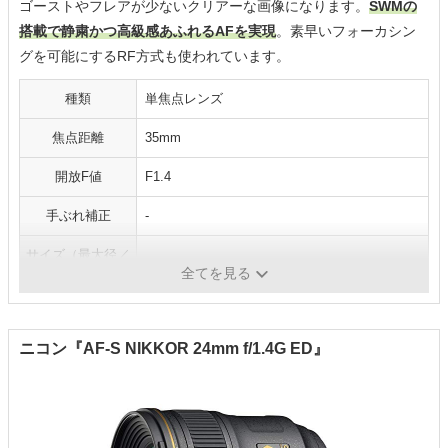
ゴーストやフレアが少ないクリアーな画像になります。
SWMの
搭載で静粛かつ高級感あふれるAFを実現
。素早いフォーカシン
グを可能にするRF方式も使われています。
種類
単焦点レンズ
焦点距離
35mm
開放F値
F1.4
手ぶれ補正
-
サイズ（最大径／
70.0／52.5mm
長さ）
全てを見る
ニコン『AF-S NIKKOR 24mm f/1.4G ED』