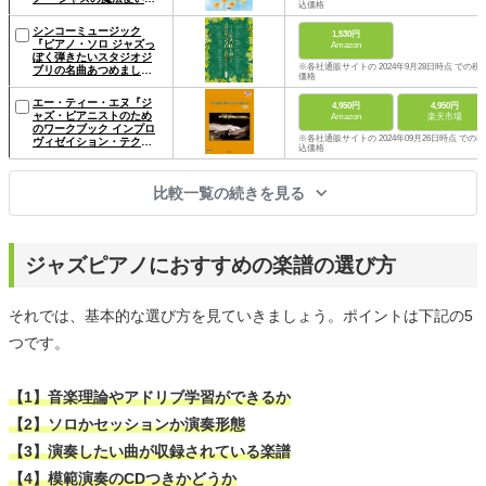
込価格
～』
シンコーミュージック
1,530円
『ピアノ・ソロ ジャズっ
Amazon
ぽく弾きたいスタジオジ
※各社通販サイトの 2024年9月28日時点 での税
ブリの名曲あつめまし
価格
た。[改訂版] 』
エー・ティー・エヌ『ジ
4,950円
4,950円
ャズ・ピアニストのため
Amazon
楽天市場
のワークブック インプロ
※各社通販サイトの 2024年09月26日時点 での税
ヴィゼイション・テクニ
込価格
ック』
比較一覧の続きを見る
ジャズピアノにおすすめの楽譜の選び方
それでは、基本的な選び方を見ていきましょう。ポイントは下記の5
つです。
【1】音楽理論やアドリブ学習ができるか
【2】ソロかセッションか演奏形態
【3】演奏したい曲が収録されている楽譜
【4】模範演奏のCDつきかどうか