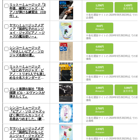
リットーミュージック『3
1,236円
2,420円
年後、確実にジャズ・ピ
Amazon
楽天市場
アノが弾ける練習法 （CD
※各社通販サイトの 2024年09月26日時点 での税
付）』
込価格
ヤマハミュージックメデ
810円
ィア『国府弘子のエンジ
Amazon
ョイ・ジャズピアノ ～ジ
※各社通販サイトの 2024年9月28日時点 での税
ャズの魔法使い～』
価格
4,656円
シンコーミュージック
Amazon
『やさしいピアノ・ソロ
ジャズ名曲50選』
※各社通販サイトの 2024年9月28日時点 での税
価格
リットーミュージック
6,229円
『はじめてのジャズ・ピ
Amazon
アノ・トリオ1人でも楽し
※各社通販サイトの 2024年9月28日時点 での税
める☆名スタンダード・
価格
ナンバー30』
3,080円
3,080円
ドレミ楽譜出版社『完全
Amazon
楽天市場
採譜 ビル・エヴァンスが
弾きたくて』
※各社通販サイトの 2024年9月28日時点 での税
価格
シンコーミュージック
2,750円
『ピアノ・ソロ ジャズっ
Amazon
ぽく弾けたらカッコイイ
※各社通販サイトの 2024年09月26日時点 での税
名曲あつめました。[豪華
込価格
決定版]』
ヤマハミュージックメデ
2,978円
ィア『国府弘子のもっと
Amazon
エンジョイ・ジャズピア
※各社通販サイトの 2024年09月26日時点 での税
ノ ～ジャズの魔法使い