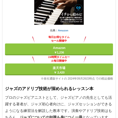
出典：
Amazon
毎日お得なタイム
セール開催中
Amazon
￥1,236
24時間タイムセー
ル毎日開催中
楽天市場
￥ 2,420
※各社通販サイトの 2024年09月26日時点 での税込価格
ジャズのアドリブ技術が深められるレッスン本
プロのジャズピアニストとして、ジャズピアノの先生としても活
躍する著者が、ジャズ初心者向けに、ジャズセッションができる
ようになる練習法を解説した教本です。演奏やアドリブ技術はも
ちろん、
ジャズについての知識も身につく一冊
となっています。