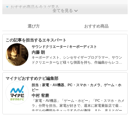
▼
おすすめ商品を今スグ見る
全てを見る
選び方
おすすめ商品
この記事を担当するエキスパート
サウンドクリエーター / キーボーディスト
内藤 朗
キーボーディスト、シンセサイザープログラマー、サウン
ドクリエーターなど様々な側面を持ち、作編曲からレコー
ディング制作、ライブ演奏など多方面で活動中。 S.E.N.S
のレコーディングサポート、安部OHJIプロジェクトでのレ
コーディング、ライブなどから、イベント、キャンペーン
マイナビおすすめナビ編集部
ソング、放送メディアのテーマ曲、BGM製作等、その活動
担当：家電・AV機器、PC・スマホ・カメラ、ゲーム・ホ
の幅は多岐に渡る。 また、DTM黎明期より音楽制作系ライ
ビー
ターとしても広く知られ、近著は「音楽・動画・ゲームに
中村 宥磨
活用！ ソフトシンセ音作り大全」（技術評論社刊）など。
「家電・AV機器」「ゲーム・ホビー」「PC・スマホ・カメ
数多くの音楽専門学校、ミュージック・スクールなどでお
ラ」分野を担当。家電が好きで、週末に家電量販店で最新
よそ30年以上に渡り講師を務め、数多くの人材を輩出する
モデルや機能をチェックするのが趣味。また、友人とゲー
実績を持つ。 有限会社FOMIS代表取締役、一般社団法人日
ムを楽しみながら、新作タイトルやイベント情報もいち早
本シンセサイザープロフェッショナルアーツ（JSPA）正会
くキャッチ。記事を通して、生活の質を底上げしてくれる
員、MIDI検定指導研究会委員。
スタイリッシュで使いやすい家電や、みんなで楽しめるゲ