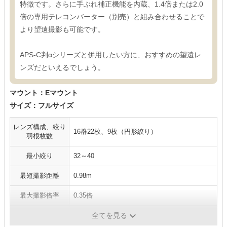
特徴です。さらに手ぶれ補正機能を内蔵、1.4倍または2.0
倍の専用テレコンバーター（別売）と組み合わせることで
より望遠撮影も可能です。
APS-C判αシリーズと併用したい方に、おすすめの望遠レ
ンズだといえるでしょう。
マウント：Eマウント
サイズ：フルサイズ
レンズ構成、絞り
16群22枚、9枚（円形絞り）
羽根枚数
最小絞り
32～40
最短撮影距離
0.98m
最大撮影倍率
0.35倍
フィルター径
77mm
全てを見る