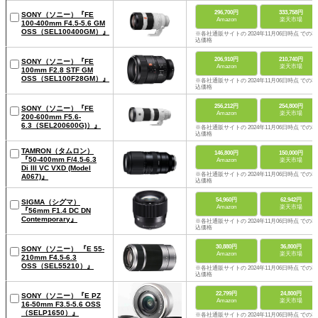
296,700円
333,758円
SONY（ソニー）『FE
Amazon
楽天市場
100-400mm F4.5-5.6 GM
OSS（SEL100400GM）』
※各社通販サイトの 2024年11月06日時点 での税
込価格
206,910円
210,740円
SONY（ソニー）『FE
Amazon
楽天市場
100mm F2.8 STF GM
OSS（SEL100F28GM）』
※各社通販サイトの 2024年11月06日時点 での税
込価格
256,212円
254,800円
SONY（ソニー）『FE
Amazon
楽天市場
200-600mm F5.6-
6.3（SEL200600G)）』
※各社通販サイトの 2024年11月06日時点 での税
込価格
TAMRON（タムロン）
146,800円
150,000円
『50-400mm F/4.5-6.3
Amazon
楽天市場
Di III VC VXD (Model
※各社通販サイトの 2024年11月06日時点 での税
A067)』
込価格
54,960円
62,942円
SIGMA（シグマ）
Amazon
楽天市場
『56mm F1.4 DC DN
Contemporary』
※各社通販サイトの 2024年11月06日時点 での税
込価格
30,880円
36,800円
SONY（ソニー） 『E 55-
Amazon
楽天市場
210mm F4.5-6.3
OSS（SEL55210）』
※各社通販サイトの 2024年11月06日時点 での税
込価格
22,799円
24,800円
SONY（ソニー）『E PZ
Amazon
楽天市場
16-50mm F3.5-5.6 OSS
（SELP1650）』
※各社通販サイトの 2024年11月06日時点 での税