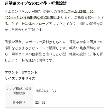
超望遠タイプなのに小型・軽量設計
タムロン『Model A067』の最大の特徴は
ズーム比8倍、50-
400mmという画期的な焦点距離
にあります。広角端を50mmとす
ることで、被写体のクローズアップだけでなく、周囲の背景を活
かした画作りが可能です。
風景や野鳥、スポーツの撮影はもちろん、運動会や集合写真での
撮影などさまざまなシーンで活躍します。幅広い焦点距離なが
ら、同等クラスの他製品と比べると小型・軽量の設計に。取り回
しがよく、持ち運びに便利です。
マウント：Eマウント
サイズ：フルサイズ
レンズ構成、絞り
18群24枚、9枚
羽根枚数
最小絞り
22～32