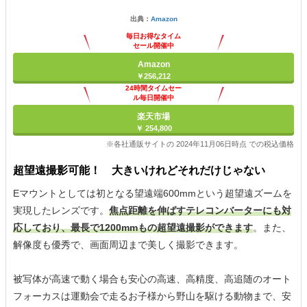
出典：
Amazon
毎日お得なタイム
セール開催中
Amazon
￥256,212
24時間タイムセー
ル毎日開催中
楽天市場
￥ 254,800
※各社通販サイトの 2024年11月06日時点 での税込価格
超望遠撮影可能！ 大きいけれどそれだけじゃない
Eマウントとしては初となる望遠端600mmという超望遠ズームを
実現したレンズです。
焦点距離を伸ばすテレコンバーターにも対
応しており、最長で1200mmもの超望遠撮影ができます
。また、
解像度も優秀で、画面周辺まで美しく撮影できます。
被写体が高速で動く場合も安心の高速、高精度、高追随のオート
フォーカスは運動会で走るお子様から野山を駆ける動物まで、安