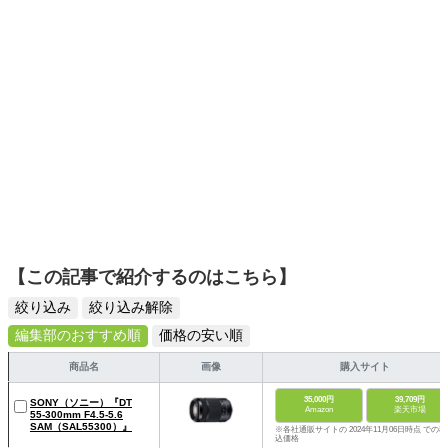
ームを発信していきます！
【この記事で紹介するのはこちら】
絞り込み
絞り込み解除
編集部のおすすめ順
価格の安い順
商品名
画像
購入サイト
35,000円
39,709円
SONY（ソニー）『DT
Amazon
楽天市場
55-300mm F4.5-5.6
SAM（SAL55300）』
※各社通販サイトの 2024年11月06日時点 での税
込価格