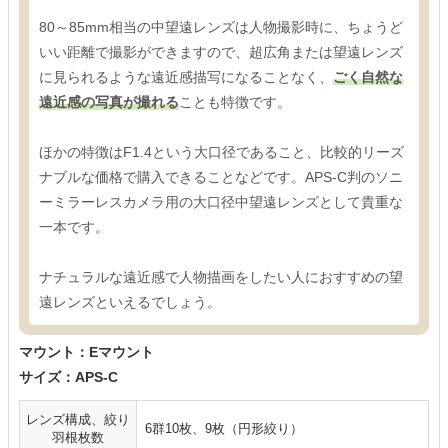
80～85mm相当の中望遠レンズは人物撮影時に、ちょうど
いい距離で撮影ができますので、超広角または望遠レンズ
に見られるような遠近感描写になることなく、
ごく自然な
遠近感の写真が撮れる
ことも特徴です。
ほかの特徴はF1.4という大口径であること、比較的リーズ
ナブルな価格で購入できることなどです。APS-C判のソニ
ーミラーレスカメラ用の大口径中望遠レンズとして貴重な
一本です。
ナチュラルな遠近感で人物描画をしたい人におすすめの望
遠レンズといえるでしょう。
マウント：Eマウント
サイズ：APS-C
レンズ構成、絞り
6群10枚、9枚（円形絞り）
羽根枚数