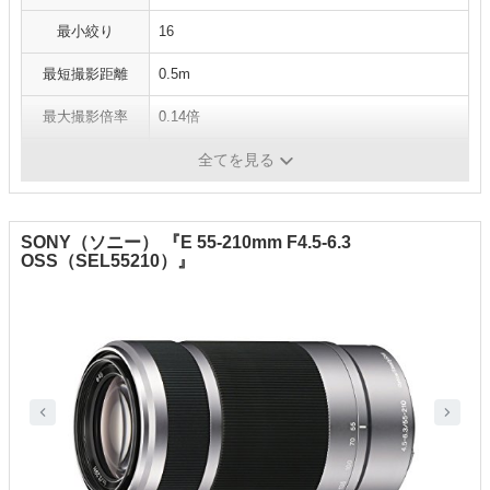
最小絞り
16
最短撮影距離
0.5m
最大撮影倍率
0.14倍
フィルター径
55mm
全てを見る
SONY（ソニー） 『E 55-210mm F4.5-6.3
OSS（SEL55210）』