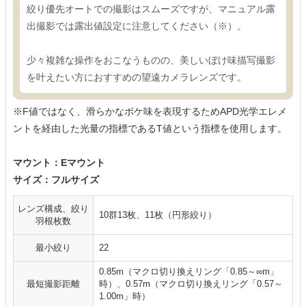
絞り優先オートでの撮影はスムーズですが、マニュアル露
出撮影では露出値設定に注意してください（※）。
少々複雑な操作をおこなうものの、美しいぼけ味描写撮影
を叶えたい方におすすめの望遠カメラレンズです。
※F値ではなく、滑らかなボケ味を表現するためAPD光学エレメ
ントを経由した光量の指標であるT値という指標を使用します。
マウント：Eマウント
サイズ：フルサイズ
レンズ構成、絞り
10群13枚、11枚（円形絞り）
羽根枚数
最小絞り
22
0.85m（マクロ切り換えリング「0.85～∞m」
最短撮影距離
時）、0.57m（マクロ切り換えリング「0.57～
1.00m」時）