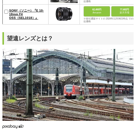
込価格
62,400円
77,682円
SONY（ソニー）『E 10-
Amazon
楽天市場
18mm F4
OSS（SEL1018）』
※各社通販サイトの 2024年11月06日時点 での税
込価格
望遠レンズとは？