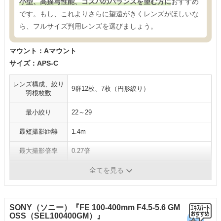
小型、高描写性能、コスパのバランスを望む方に
おすすめ
です。もし、これよりさらに望遠がきくレンズがほしいな
ら、フルサイズ判用レンズを選びましょう。
マウント：Aマウント
サイズ：APS-C
レンズ構成、絞り
9群12枚、7枚（円形絞り）
羽根枚数
最小絞り
22～29
最短撮影距離
1.4m
最大撮影倍率
0.27倍
フィルター径
62mm
全てを見る
SONY（ソニー）『FE 100-400mm F4.5-5.6 GM
OSS（SEL100400GM）』