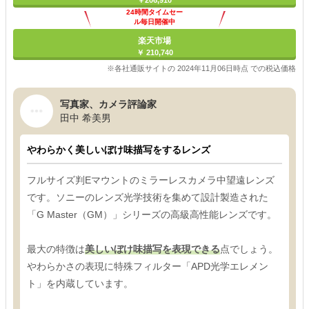
￥206,910
24時間タイムセー
ル毎日開催中
楽天市場
￥ 210,740
※各社通販サイトの 2024年11月06日時点 での税込価格
写真家、カメラ評論家
田中 希美男
やわらかく美しいぼけ味描写をするレンズ
フルサイズ判Eマウントのミラーレスカメラ中望遠レンズ
です。ソニーのレンズ光学技術を集めて設計製造された
「G Master（GM）」シリーズの高級高性能レンズです。
最大の特徴は
美しいぼけ味描写を表現できる
点でしょう。
やわらかさの表現に特殊フィルター「APD光学エレメン
ト」を内蔵しています。