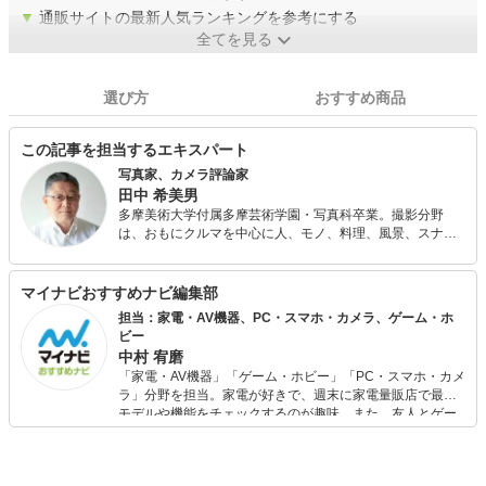
▼
通販サイトの最新人気ランキングを参考にする
全てを見る
選び方
おすすめ商品
この記事を担当するエキスパート
写真家、カメラ評論家
田中 希美男
多摩美術大学付属多摩芸術学園・写真科卒業。撮影分野
は、おもにクルマを中心に人、モノ、料理、風景、スナッ
プ、ファッション、ドキュメントなど被写体を問わない。
ほかに、カメラ雑誌などに新型カメラやレンズのテストの
レポート、撮影技法などの解説をする。
マイナビおすすめナビ編集部
担当：家電・AV機器、PC・スマホ・カメラ、ゲーム・ホ
ビー
中村 宥磨
「家電・AV機器」「ゲーム・ホビー」「PC・スマホ・カメ
ラ」分野を担当。家電が好きで、週末に家電量販店で最新
モデルや機能をチェックするのが趣味。また、友人とゲー
ムを楽しみながら、新作タイトルやイベント情報もいち早
くキャッチ。記事を通して、生活の質を底上げしてくれる
スタイリッシュで使いやすい家電や、みんなで楽しめるゲ