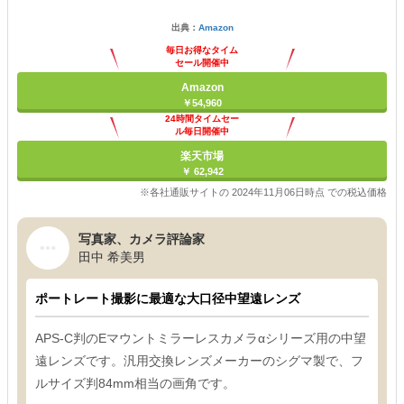
出典：
Amazon
毎日お得なタイム
セール開催中
Amazon
￥54,960
24時間タイムセー
ル毎日開催中
楽天市場
￥ 62,942
※各社通販サイトの 2024年11月06日時点 での税込価格
写真家、カメラ評論家
田中 希美男
ポートレート撮影に最適な大口径中望遠レンズ
APS-C判のEマウントミラーレスカメラαシリーズ用の中望
遠レンズです。汎用交換レンズメーカーのシグマ製で、フ
ルサイズ判84mm相当の画角です。