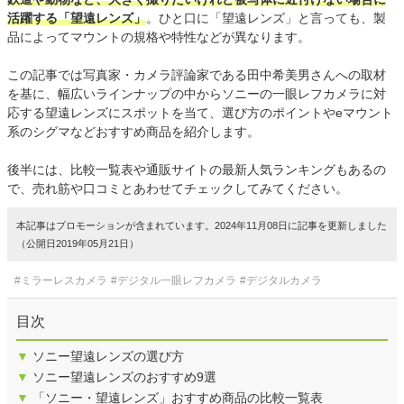
活躍する「望遠レンズ」
。ひと口に「望遠レンズ」と言っても、製
品によってマウントの規格や特性などが異なります。
この記事では写真家・カメラ評論家である田中希美男さんへの取材
を基に、幅広いラインナップの中からソニーの一眼レフカメラに対
応する望遠レンズにスポットを当て、選び方のポイントやeマウント
系のシグマなどおすすめ商品を紹介します。
後半には、比較一覧表や通販サイトの最新人気ランキングもあるの
で、売れ筋や口コミとあわせてチェックしてみてください。
本記事はプロモーションが含まれています。2024年11月08日に記事を更新しました
（公開日2019年05月21日）
#ミラーレスカメラ
#デジタル一眼レフカメラ
#デジタルカメラ
目次
▼
ソニー望遠レンズの選び方
▼
ソニー望遠レンズのおすすめ9選
▼
「ソニー・望遠レンズ」おすすめ商品の比較一覧表