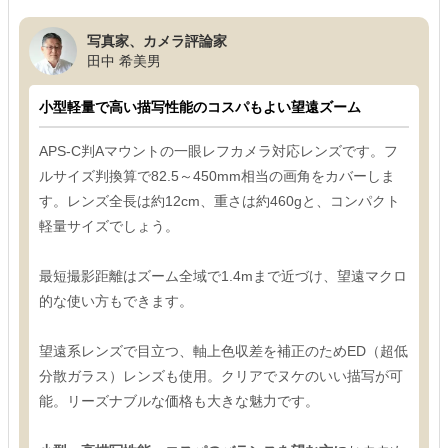
写真家、カメラ評論家
田中 希美男
小型軽量で高い描写性能のコスパもよい望遠ズーム
APS-C判Aマウントの一眼レフカメラ対応レンズです。フ
ルサイズ判換算で82.5～450mm相当の画角をカバーしま
す。レンズ全長は約12cm、重さは約460gと、コンパクト
軽量サイズでしょう。
最短撮影距離はズーム全域で1.4mまで近づけ、望遠マクロ
的な使い方もできます。
望遠系レンズで目立つ、軸上色収差を補正のためED（超低
分散ガラス）レンズも使用。クリアでヌケのいい描写が可
能。リーズナブルな価格も大きな魅力です。