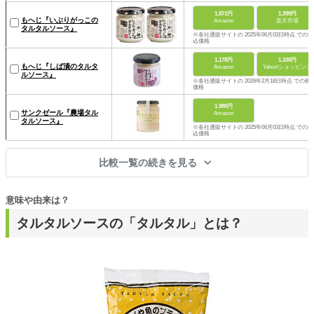
1,871円
1,399円
もへじ『いぶりがっこの
Amazon
楽天市場
タルタルソース』
※各社通販サイトの 2025年06月03日時点 での税
込価格
1,178円
1,150円
もへじ『しば漬のタルタ
Amazon
Yahoo!ショッピング
ルソース』
※各社通販サイトの 2026年2月18日時点 での税
価格
1,980円
サンクゼール『農場タル
Amazon
タルソース』
※各社通販サイトの 2025年06月03日時点 での税
込価格
比較一覧の続きを見る
意味や由来は？
タルタルソースの「タルタル」とは？