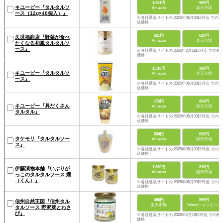
1,061円
980円
キユーピー『タルタルソ
Amazon
楽天市場
ース（12g×40個入）』
※各社通販サイトの 2025年06月03日時点 での税
込価格
621円
620円
久世福商店『野菜が食べ
Amazon
楽天市場
たくなる和風タルタルソ
ース』
※各社通販サイトの 2026年2月18日時点 での税
価格
1,515円
390円
キユーピー『タルタルソ
Amazon
楽天市場
ース』
※各社通販サイトの 2025年06月03日時点 での税
込価格
776円
804円
キユーピー『具だくさん
Amazon
楽天市場
タルタル』
※各社通販サイトの 2025年06月03日時点 での税
込価格
590円
530円
タケモリ『タルタルソー
Amazon
楽天市場
ス』
※各社通販サイトの 2025年06月03日時点 での税
込価格
1,880円
810円
伊藤漬物本舗『いぶりが
Amazon
楽天市場
っこのタルタルソース 燻
（くん）』
※各社通販サイトの 2025年06月03日時点 での税
込価格
486円
569円
信州自然王国『信州タル
楽天市場
Yahoo!ショッピング
タルソース 野沢菜とわさ
び』
※各社通販サイトの 2026年2月18日時点 での税
価格