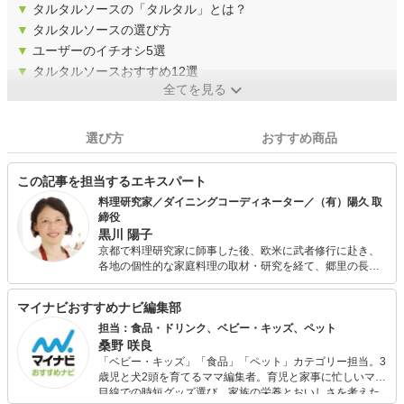
▼
タルタルソースの「タルタル」とは？
▼
タルタルソースの選び方
▼
ユーザーのイチオシ5選
▼
タルタルソースおすすめ12選
全てを見る
選び方
おすすめ商品
この記事を担当するエキスパート
料理研究家／ダイニングコーディネーター／（有）陽久 取
締役
黒川 陽子
京都で料理研究家に師事した後、欧米に武者修行に赴き、
各地の個性的な家庭料理の取材・研究を経て、郷里の長崎
で料理教室を開催。 その後、活動拠点を横浜に移し、料理
教室のほか、料理イベント、セミナーなどを手がける傍
マイナビおすすめナビ編集部
ら、「キッチンキーピング」をはじめとした、日常生活に
おける食のあり方を提唱。 また、イタリアで創設され、世
担当：食品・ドリンク、ベビー・キッズ、ペット
界的規模で展開されているスローフード運動と出会い「食
桑野 咲良
卓の向こう側」である農業や林業、漁業や食文化の地域
「ベビー・キッズ」「食品」「ペット」カテゴリー担当。3
性・多様性を守ることの大切さを実感し、（日本における
歳児と犬2頭を育てるママ編集者。育児と家事に忙しいママ
食や農の事情）を伝えつつ、食材の力を引き出す料理法に
目線での時短グッズ選び、家族の栄養とおいしさを考えた