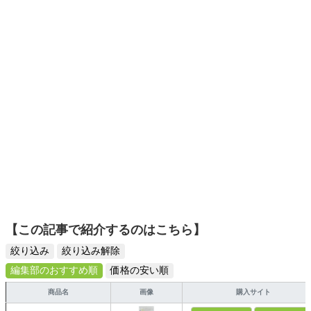
基づく独自の料理教室を主宰。 生産と消費のつなぎてとし
食品選び、束の間のリラックスタイムを楽しむためのスイ
て、社会的貢献を果たすための様々な活動に従事するほ
ーツ選びに自信あり。鋭い目線で商品を見極め、少しでも
か、研究テーマとして、伝統野菜や失われつつある日本の
日々の生活が豊かになるものを紹介します。
母の手技の持続可能な取り組みに力を注いでいる。 著書に
キッチンライフの基本とコツ（新星出版社）、オリーブオ
イルできれいになる（実業之日本社）、オリーブオイルで
健康パスタ（東京地図出版）など多数。 NPO法人長崎の食
文化を推進する会理事。
【この記事で紹介するのはこちら】
絞り込み
絞り込み解除
編集部のおすすめ順
価格の安い順
商品名
画像
購入サイト