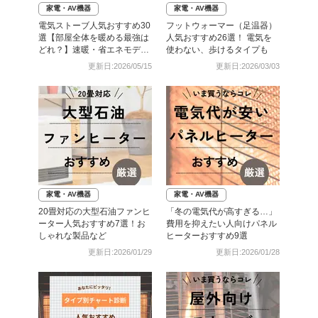
家電・AV機器
家電・AV機器
電気ストーブ人気おすすめ30
フットウォーマー（足温器）
選【部屋全体を暖める最強は
人気おすすめ26選！ 電気を
どれ？】速暖・省エネモデル
使わない、歩けるタイプも
も
更新日:2026/05/15
更新日:2026/03/03
家電・AV機器
家電・AV機器
20畳対応の大型石油ファンヒ
「冬の電気代が高すぎる…」
ーター人気おすすめ7選！お
費用を抑えたい人向けパネル
しゃれな製品など
ヒーターおすすめ9選
更新日:2026/01/29
更新日:2026/01/28