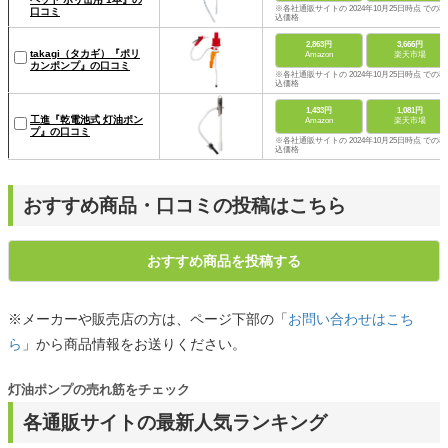
※各社通販サイトの 2024年10月25日時点 での税
口コミ
込価格
2,863円
3,666円
takagi（タカギ）『ポリ
Amazon
楽天市場
カンポンプ』の口コミ
※各社通販サイトの 2024年10月25日時点 での税
込価格
1,433円
1,081円
工進『乾電池式 灯油ポン
Amazon
楽天市場
プ』の口コミ
※各社通販サイトの 2024年10月25日時点 での税
込価格
おすすめ商品・口コミの投稿はこちら
おすすめ商品を投稿する
※メーカーや販売店の方は、ページ下部の「
お問い合わせはこち
ら
」から商品情報をお送りください。
灯油ポンプの売れ筋をチェック
各通販サイトの最新人気ランキング