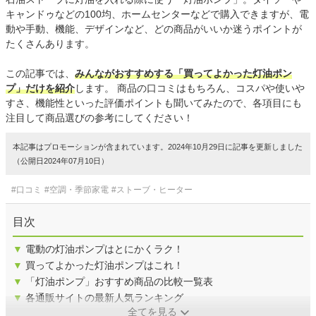
キャンドゥなどの100均、ホームセンターなどで購入できますが、電
動や手動、機能、デザインなど、どの商品がいいか迷うポイントが
たくさんあります。
この記事では、
みんながおすすめする「買ってよかった灯油ポン
プ」だけを紹介
します。 商品の口コミはもちろん、コスパや使いや
すさ、機能性といった評価ポイントも聞いてみたので、各項目にも
注目して商品選びの参考にしてください！
本記事はプロモーションが含まれています。2024年10月29日に記事を更新しました
（公開日2024年07月10日）
#口コミ
#空調・季節家電
#ストーブ・ヒーター
目次
▼
電動の灯油ポンプはとにかくラク！
▼
買ってよかった灯油ポンプはこれ！
▼
「灯油ポンプ」おすすめ商品の比較一覧表
▼
各通販サイトの最新人気ランキング
全てを見る