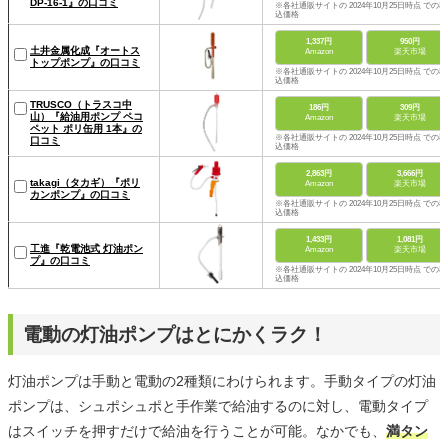
DP-16-1』の口コミ
※各社通販サイトの 2024年10月25日時点 での税
込価格
1,337円
950円
土井金属化成『オートス
Amazon
楽天市場
トップポンプ』の口コミ
※各社通販サイトの 2024年10月25日時点 での税
込価格
TRUSCO（トラスコ中
186円
309円
山）『給油用ポンプ ペコ
Amazon
楽天市場
ペット ポリ缶用 1本』の
※各社通販サイトの 2024年10月25日時点 での税
口コミ
込価格
2,863円
3,666円
takagi（タカギ）『ポリ
Amazon
楽天市場
カンポンプ』の口コミ
※各社通販サイトの 2024年10月25日時点 での税
込価格
1,433円
1,081円
工進『乾電池式 灯油ポン
Amazon
楽天市場
プ』の口コミ
※各社通販サイトの 2024年10月25日時点 での税
込価格
電動の灯油ポンプはとにかくラク！
灯油ポンプは手動と電動の2種類にわけられます。手動タイプの灯油
ポンプは、シュポシュポと手作業で給油するのに対し、電動タイプ
はスイッチを押すだけで給油を行うことが可能。なかでも、
満タン