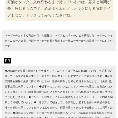
灯油がタンクに入れ終わるまで待っているのは、意外と時間が
長く感じるものです。給油タイムがグッとラクになる電動タイ
プもぜひチェックしてみてくださいね。
ユーザーのおすすめ商品や口コミ情報は、マイナビおすすめナビを閲覧したユーザー、マイ
ナビニュース会員、外部パートナー企業と契約する一般ユーザーからの投稿をもとにしてい
ます。
PR
◆Amazonや楽天を始めとした各種アフィリエイトプログラムに参加しており、当記事で紹
介している商品を購入すると、売上の一部がマイナビおすすめナビに還元されます。◆記事
公開後も情報の更新に努めていますが、最新の情報とは異なる場合があります。（更新日は
記事上部に表示しています）◆記事中のコンテンツは、エキスパートの選定した商品やコメ
ントを除き、すべて編集部の責任において制作されており、広告出稿の有無に影響を受ける
ことはありません。◆アンケートや外部サイトから提供を受けるコメントは、一部内容を編
集して掲載しています。◆「選び方」で紹介している情報は、必ずしも個々の商品の安全
性・有効性を示しているわけではありません。商品を選ぶときの参考情報としてご利用くだ
さい。◆商品スペックは、メーカーや発売元のホームページ、Amazonや楽天市場などの販