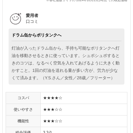
※各社通販サイトの 2024年10月25日時点 での税込価格
愛用者
口コミ
ドラム缶からポリタンクへ
灯油が入ったドラム缶から、手持ち可能なポリタンクへ灯
油を移動させるときに使っています。シュポシュポすると
きのコツは、なるべく空気を入れてあげるように大きく動
かすこと。1回の灯油を送れる量が多い方が、労力が少な
くて済みます。（Y.S.さん／女性／28歳／フリーター）
コスパ
★★★★☆
使いやすさ
★★★☆☆
機能性
★★★☆☆
総合評価
3.3点