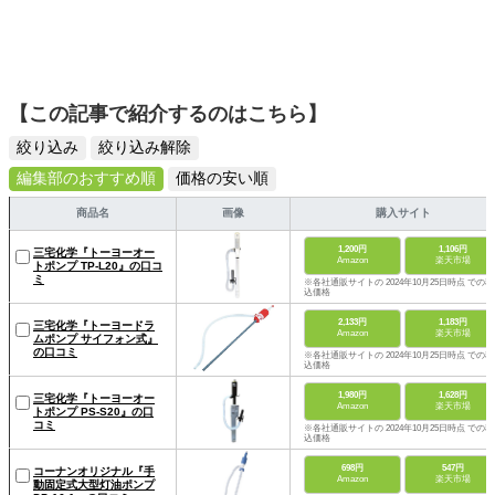
【この記事で紹介するのはこちら】
絞り込み
絞り込み解除
編集部のおすすめ順
価格の安い順
商品名
画像
購入サイト
1,200円
1,106円
三宅化学『トーヨーオー
Amazon
楽天市場
トポンプ TP-L20』の口コ
ミ
※各社通販サイトの 2024年10月25日時点 での税
込価格
2,133円
1,183円
三宅化学『トーヨードラ
Amazon
楽天市場
ムポンプ サイフォン式』
の口コミ
※各社通販サイトの 2024年10月25日時点 での税
込価格
1,980円
1,628円
三宅化学『トーヨーオー
Amazon
楽天市場
トポンプ PS-S20』の口
コミ
※各社通販サイトの 2024年10月25日時点 での税
込価格
698円
547円
コーナンオリジナル『手
Amazon
楽天市場
動固定式大型灯油ポンプ