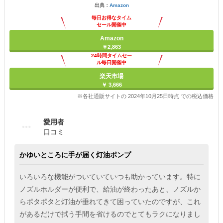
出典：
Amazon
毎日お得なタイム
セール開催中
Amazon
￥2,863
24時間タイムセー
ル毎日開催中
楽天市場
￥ 3,666
※各社通販サイトの 2024年10月25日時点 での税込価格
愛用者
口コミ
かゆいところに手が届く灯油ポンプ
いろいろな機能がついていていつも助かっています。特に
ノズルホルダーが便利で、給油が終わったあと、ノズルか
らポタポタと灯油が垂れてきて困っていたのですが、これ
があるだけで拭う手間を省けるのでとてもラクになりまし