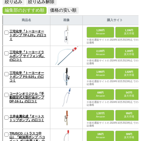
絞り込み
絞り込み解除
編集部のおすすめ順
価格の安い順
商品名
画像
購入サイト
1,200円
1,106円
三宅化学『トーヨーオー
Amazon
楽天市場
トポンプ TP-L20』の口コ
ミ
※各社通販サイトの 2024年10月25日時点 での税
込価格
2,133円
1,183円
三宅化学『トーヨードラ
Amazon
楽天市場
ムポンプ サイフォン式』
の口コミ
※各社通販サイトの 2024年10月25日時点 での税
込価格
1,980円
1,628円
三宅化学『トーヨーオー
Amazon
楽天市場
トポンプ PS-S20』の口
コミ
※各社通販サイトの 2024年10月25日時点 での税
込価格
698円
547円
コーナンオリジナル『手
Amazon
楽天市場
動固定式大型灯油ポンプ
DP-16-1』の口コミ
※各社通販サイトの 2024年10月25日時点 での税
込価格
1,337円
950円
土井金属化成『オートス
Amazon
楽天市場
トップポンプ』の口コミ
※各社通販サイトの 2024年10月25日時点 での税
込価格
TRUSCO（トラスコ中
186円
309円
山）『給油用ポンプ ペコ
Amazon
楽天市場
ペット ポリ缶用 1本』の