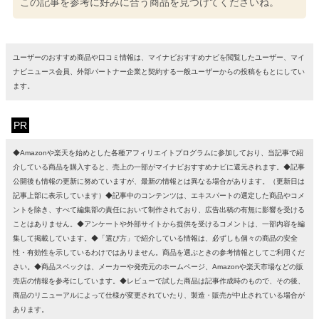
この記事を参考に好みに合う商品を見つけてくださいね。
ユーザーのおすすめ商品や口コミ情報は、マイナビおすすめナビを閲覧したユーザー、マイ
ナビニュース会員、外部パートナー企業と契約する一般ユーザーからの投稿をもとにしてい
ます。
PR
◆Amazonや楽天を始めとした各種アフィリエイトプログラムに参加しており、当記事で紹
介している商品を購入すると、売上の一部がマイナビおすすめナビに還元されます。◆記事
公開後も情報の更新に努めていますが、最新の情報とは異なる場合があります。（更新日は
記事上部に表示しています）◆記事中のコンテンツは、エキスパートの選定した商品やコメ
ントを除き、すべて編集部の責任において制作されており、広告出稿の有無に影響を受ける
ことはありません。◆アンケートや外部サイトから提供を受けるコメントは、一部内容を編
集して掲載しています。◆「選び方」で紹介している情報は、必ずしも個々の商品の安全
性・有効性を示しているわけではありません。商品を選ぶときの参考情報としてご利用くだ
さい。◆商品スペックは、メーカーや発売元のホームページ、Amazonや楽天市場などの販
売店の情報を参考にしています。◆レビューで試した商品は記事作成時のもので、その後、
商品のリニューアルによって仕様が変更されていたり、製造・販売が中止されている場合が
あります。