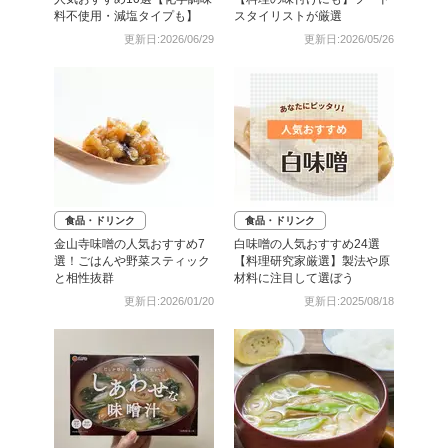
料不使用・減塩タイプも】
スタイリストが厳選
更新日:2026/06/29
更新日:2026/05/26
食品・ドリンク
食品・ドリンク
金山寺味噌の人気おすすめ7
白味噌の人気おすすめ24選
選！ごはんや野菜スティック
【料理研究家厳選】製法や原
と相性抜群
材料に注目して選ぼう
更新日:2026/01/20
更新日:2025/08/18