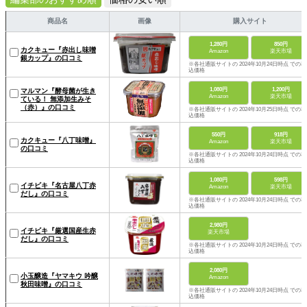
商品名
画像
購入サイト
1,280円
850円
カクキュー『赤出し味噌
Amazon
楽天市場
銀カップ』の口コミ
※各社通販サイトの 2024年10月24日時点 での税
込価格
1,080円
1,200円
マルマン『酵母菌が生き
Amazon
楽天市場
ている！ 無添加生みそ
（赤）』の口コミ
※各社通販サイトの 2024年10月25日時点 での税
込価格
550円
918円
カクキュー『八丁味噌』
Amazon
楽天市場
の口コミ
※各社通販サイトの 2024年10月24日時点 での税
込価格
1,080円
598円
イチビキ『名古屋八丁赤
Amazon
楽天市場
だし』の口コミ
※各社通販サイトの 2024年10月24日時点 での税
込価格
2,980円
イチビキ『厳選国産生赤
楽天市場
だし』の口コミ
※各社通販サイトの 2024年10月24日時点 での税
込価格
2,080円
小玉醸造『ヤマキウ 吟醸
Amazon
秋田味噌』の口コミ
※各社通販サイトの 2024年10月24日時点 での税
込価格