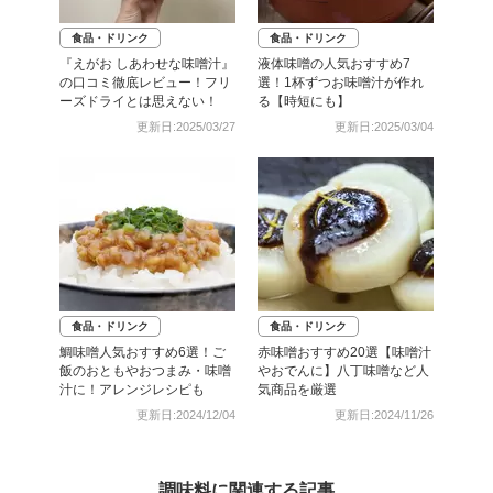
食品・ドリンク
食品・ドリンク
『えがお しあわせな味噌汁』
液体味噌の人気おすすめ7
の口コミ徹底レビュー！フリ
選！1杯ずつお味噌汁が作れ
ーズドライとは思えない！
る【時短にも】
更新日:2025/03/27
更新日:2025/03/04
食品・ドリンク
食品・ドリンク
鯛味噌人気おすすめ6選！ご
赤味噌おすすめ20選【味噌汁
飯のおともやおつまみ・味噌
やおでんに】八丁味噌など人
汁に！アレンジレシピも
気商品を厳選
更新日:2024/12/04
更新日:2024/11/26
調味料に関連する記事