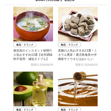
食品・ドリンク
食品・ドリンク
無添加のインスタント味噌汁
黒糖の人気おすすめ13選！ミ
人気おすすめ10選【化学調味
ネラル豊富！鹿児島奄美や沖
料不使用・減塩タイプも】
縄産サトウキビはおいしい
更新日:2026/06/29
更新日:2026/06/25
食品・ドリンク
食品・ドリンク