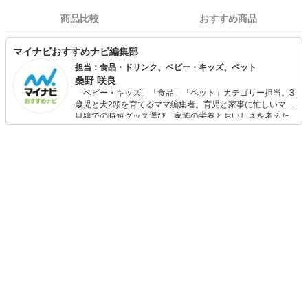
商品比較
おすすめ商品
マイナビおすすめナビ編集部
担当：食品・ドリンク、ベビー・キッズ、ペット
桑野 咲良
「ベビー・キッズ」「食品」「ペット」カテゴリー担当。3
歳児と犬2頭を育てるママ編集者。育児と家事に忙しいママ
目線での時短グッズ選び、家族の栄養とおいしさを考えた
食品選び、束の間のリラックスタイムを楽しむためのスイ
ーツ選びに自信あり。鋭い目線で商品を見極め、少しでも
日々の生活が豊かになるものを紹介します。