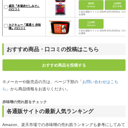
801円
1,078円
盛田『本場赤だしみそ』
Amazon
楽天市場
の口コミ
※各社通販サイトの 2024年10月24日時点 での税
込価格
1,174円
カクキュー『蔵通り 赤味
Amazon
噌』の口コミ
※各社通販サイトの 2024年10月25日時点 での税
込価格
おすすめ商品・口コミの投稿はこちら
おすすめ商品を投稿する
※メーカーや販売店の方は、ページ下部の「
お問い合わせはこち
ら
」から商品情報をお送りください。
赤味噌の売れ筋をチェック
各通販サイトの最新人気ランキング
Amazon、楽天市場での赤味噌の売れ筋ランキングも参考にしてみて