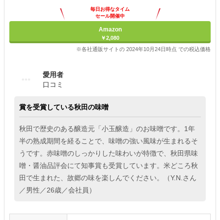
毎日お得なタイム
セール開催中
Amazon
￥2,080
※各社通販サイトの 2024年10月24日時点 での税込価格
愛用者
口コミ
賞を受賞している秋田の味噌
秋田で歴史のある醸造元「小玉醸造」のお味噌です。1年
半の熟成期間を経ることで、味噌の強い風味が生まれるそ
うです。赤味噌のしっかりした味わいが特徴で、秋田県味
噌・醤油品評会にて知事賞も受賞しています。米どころ秋
田で生まれた、故郷の味を楽しんでください。（Y.N.さん
／男性／26歳／会社員）