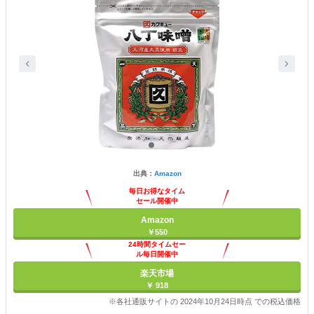
出典：
Amazon
毎日お得なタイム
セール開催中
Amazon
￥550
24時間タイムセー
ル毎日開催中
楽天市場
￥ 918
※各社通販サイトの 2024年10月24日時点 での税込価格