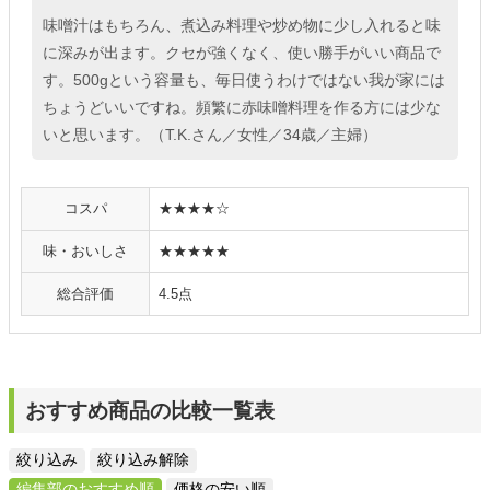
味噌汁はもちろん、煮込み料理や炒め物に少し入れると味
に深みが出ます。クセが強くなく、使い勝手がいい商品で
す。500gという容量も、毎日使うわけではない我が家には
ちょうどいいですね。頻繁に赤味噌料理を作る方には少な
いと思います。（T.K.さん／女性／34歳／主婦）
コスパ
★★★★☆
味・おいしさ
★★★★★
総合評価
4.5点
おすすめ商品の比較一覧表
絞り込み
絞り込み解除
編集部のおすすめ順
価格の安い順