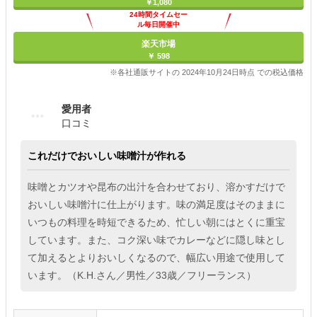
￥1,080
24時間タイムセー
ル毎日開催中
楽天市場
￥ 598
※各社通販サイトの 2024年10月24日時点 での税込価格
愛用者
口コミ
これだけでおいしい味噌汁が作れる
味噌とカツオや昆布の出汁を合わせており、溶かすだけで
おいしい味噌汁に仕上がります。味の満足度はそのままに
いつもの料理を時短できるため、忙しい朝にはとくに重宝
しています。また、コク深い味でカレーなどに隠し味とし
て加えるとよりおいしくなるので、幅広い用途で使用して
います。（K.H.さん／男性／33歳／フリーランス）