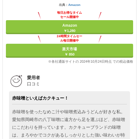
出典：
Amazon
毎日お得なタイム
セール開催中
Amazon
￥1,280
24時間タイムセー
ル毎日開催中
楽天市場
￥ 850
※各社通販サイトの 2024年10月24日時点 での税込価格
愛用者
口コミ
赤味噌といえばカクキュー！
赤味噌を使ったなめこ汁や味噌煮込みうどんが好きな私。
愛知県岡崎市の八丁味噌に遠方から足を運ぶほど、赤味噌
にこだわりを持っています。カクキューブランドの味噌
は、まろやかでコクがあるしっかりとした強い味わいが特