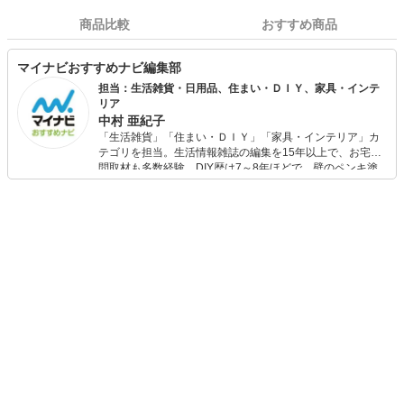
商品比較
おすすめ商品
マイナビおすすめナビ編集部
担当：生活雑貨・日用品、住まい・ＤＩＹ、家具・インテ
リア
中村 亜紀子
「生活雑貨」「住まい・ＤＩＹ」「家具・インテリア」カ
テゴリを担当。生活情報雑誌の編集を15年以上で、お宅訪
問取材も多数経験。DIY歴は7～8年ほどで、壁のペンキ塗
りや壁紙チェンジなどもチャレンジ済み。初心者でもモノ
選びがしやすい記事をお届けします！