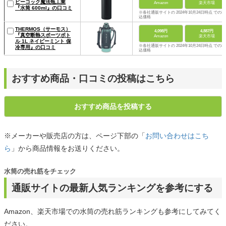
ピーコック魔法瓶工業
Amazon
楽天市場
『水筒 600ml』の口コミ
※各社通販サイトの 2024年10月24日時点 での税
込価格
THERMOS（サーモス）
4,098円
4,887円
『真空断熱スポーツボト
Amazon
楽天市場
ル 1L ネイビーミント 保
※各社通販サイトの 2024年10月24日時点 での税
冷専用』の口コミ
込価格
おすすめ商品・口コミの投稿はこちら
おすすめ商品を投稿する
※メーカーや販売店の方は、ページ下部の「
お問い合わせはこち
ら
」から商品情報をお送りください。
水筒の売れ筋をチェック
通販サイトの最新人気ランキングを参考にする
Amazon、楽天市場での水筒の売れ筋ランキングも参考にしてみてく
ださい。