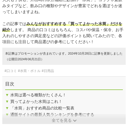
みタイプなど、飲み口の種類やデザインが豊富でどれを選ぼうか迷
ってしまいますよね。
この記事では
みんながおすすめする「買ってよかった水筒」だけを
紹介
します。 商品の口コミはもちろん、コスパや保温・保冷、お手
入れのしやすさの満足度などの評価ポイントも聞いてみたので、各
項目にも注目して商品選びの参考にしてください！
本記事はプロモーションが含まれています。2024年10月28日に記事を更新しました
（公開日2024年06月21日）
#口コミ
#水筒・ボトル
#日用品
目次
▼
水筒は選べる種類がたくさん！
▼
買ってよかった水筒はこれ！
▼
「水筒」おすすめ商品の比較一覧表
▼
通販サイトの最新人気ランキングを参考にする
全てを見る