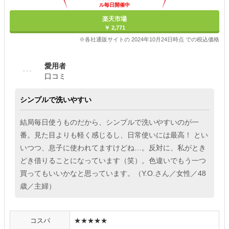
ル毎日開催中
楽天市場
￥ 2,771
※各社通販サイトの 2024年10月24日時点 での税込価格
愛用者
口コミ
シンプルで洗いやすい
結局毎日使うものだから、シンプルで洗いやすいのが一
番。見た目よりも軽く感じるし、日常使いには最高！ とい
いつつ、息子に使われてますけどね…。反対に、私がとき
どき借りることになっています（笑）。色違いでもう一つ
買ってもいいかなと思っています。（Y.O.さん／女性／48
歳／主婦）
コスパ
★★★★★