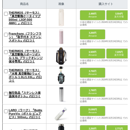
商品名
画像
購入サイト
THERMOS（サーモス）
2,499円
3,554円
『真空断熱ケータイマグ
Amazon
楽天市場
500ml（JOF-500
※各社通販サイトの 2024年10月24日時点 での税
AWH）』の口コミ
込価格
3,200円
Francfranc（フランフラ
Amazon
ン）『取手付き ステンレ
スボトル』の口コミ
※各社通販サイトの 2024年10月24日時点 での税
込価格
THERMOS（サーモス）
6,929円
7,225円
『真空断熱スポーツボト
Amazon
楽天市場
ル 1.5L ブラックオレンジ
※各社通販サイトの 2024年10月24日時点 での税
保冷専用』の口コミ
込価格
THERMOS（サーモス）
3,755円
『水筒 真空断熱2ウェイ
Amazon
ボトル 1.0L/1.03L』の口
※各社通販サイトの 2024年10月24日時点 での税
コミ
込価格
1,790円
無印良品『ステンレス保
Amazon
温保冷ボトル』の口コミ
※各社通販サイトの 2024年10月24日時点 での税
込価格
15,800円
LARQ（ラーク）『Bottle
Amazon
PureVis（ボトル ピュア
ビス）500ml』の口コミ
※各社通販サイトの 2024年10月24日時点 での税
込価格
2,250円
2,771円