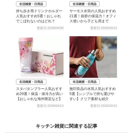
生活雑貨・日用品
生活雑貨・日用品
持ち歩き用ドリンクホルダー
サーモス水筒の人気おすすめ
人気おすすめ5選！おしゃれ
21選！抜群の保温力！オフィ
でこぼれないのはどれ？
ス使いから子ども用まで
更新日:2026/04/30
更新日:2026/04/13
生活雑貨・日用品
生活雑貨・日用品
スタバタンブラー人気おすす
無印良品の水筒人気おすすめ
め29選！保温・保冷力が高い
5選【シンプルで持ち運びや
【おしゃれな海外限定など】
すい】クリア素材も紹介
更新日:2026/04/13
更新日:2026/02/12
キッチン雑貨に関連する記事