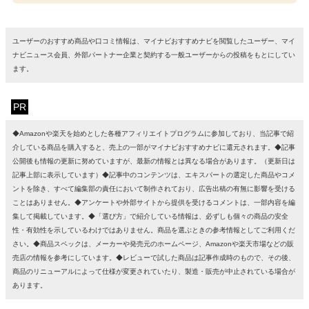
ユーザーのおすすめ商品や口コミ情報は、マイナビおすすめナビを閲覧したユーザー、マイ
ナビニュース会員、外部パートナー企業と契約する一般ユーザーからの投稿をもとにしてい
ます。
PR
◆Amazonや楽天を始めとした各種アフィリエイトプログラムに参加しており、当記事で紹
介している商品を購入すると、売上の一部がマイナビおすすめナビに還元されます。◆記事
公開後も情報の更新に努めていますが、最新の情報とは異なる場合があります。（更新日は
記事上部に表示しています）◆記事中のコンテンツは、エキスパートの選定した商品やコメ
ントを除き、すべて編集部の責任において制作されており、広告出稿の有無に影響を受ける
ことはありません。◆アンケートや外部サイトから提供を受けるコメントは、一部内容を編
集して掲載しています。◆「選び方」で紹介している情報は、必ずしも個々の商品の安全
性・有効性を示しているわけではありません。商品を選ぶときの参考情報としてご利用くだ
さい。◆商品スペックは、メーカーや発売元のホームページ、Amazonや楽天市場などの販
売店の情報を参考にしています。◆レビューで試した商品は記事作成時のもので、その後、
商品のリニューアルによって仕様が変更されていたり、製造・販売が中止されている場合が
あります。