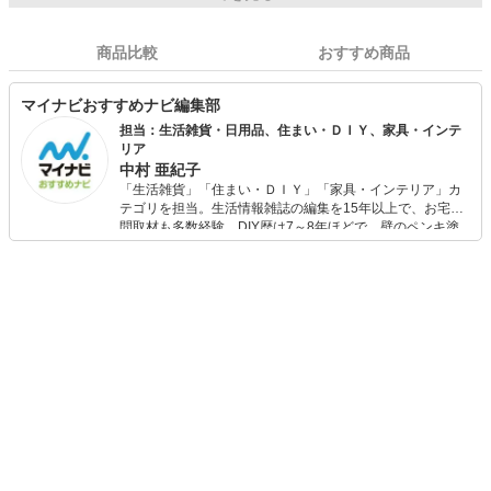
商品比較
おすすめ商品
マイナビおすすめナビ編集部
担当：生活雑貨・日用品、住まい・ＤＩＹ、家具・インテ
リア
中村 亜紀子
「生活雑貨」「住まい・ＤＩＹ」「家具・インテリア」カ
テゴリを担当。生活情報雑誌の編集を15年以上で、お宅訪
問取材も多数経験。DIY歴は7～8年ほどで、壁のペンキ塗
りや壁紙チェンジなどもチャレンジ済み。初心者でもモノ
選びがしやすい記事をお届けします！