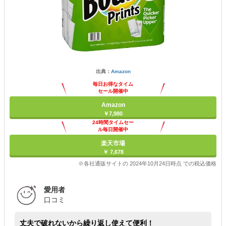
出典：
Amazon
毎日お得なタイム
セール開催中
Amazon
￥7,980
24時間タイムセー
ル毎日開催中
楽天市場
￥ 7,678
※各社通販サイトの 2024年10月24日時点 での税込価格
愛用者
口コミ
丈夫で破れないから繰り返し使えて便利！