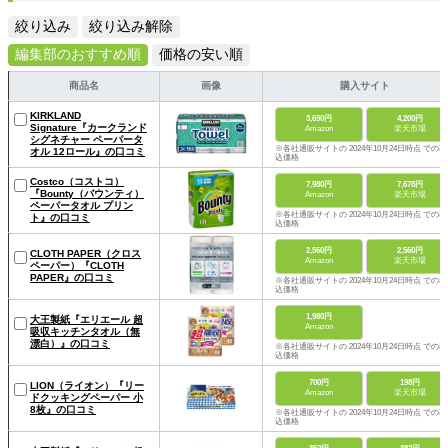
絞り込み
絞り込み解除
編集部のおすすめ順
価格の安い順
商品名
画像
購入サイト
KIRKLAND
3,690円
4,200円
Signature『カークランド
Amazon
楽天市場
シグネチャー ペーパータ
※各社通販サイトの 2024年10月24日時点 での税
オル 12ロール』の口コミ
込価格
Costco（コストコ）
7,980円
7,678円
『Bounty（バウンティ）
Amazon
楽天市場
ペーパータオル プリン
※各社通販サイトの 2024年10月24日時点 での税
ト』の口コミ
込価格
2,560円
2,560円
CLOTH PAPER（クロス
Amazon
楽天市場
ペーパー）『CLOTH
PAPER』の口コミ
※各社通販サイトの 2024年10月24日時点 での税
込価格
1,980円
大王製紙『エリエール 超
Amazon
吸収キッチンタオル（無
漂白）』の口コミ
※各社通販サイトの 2024年10月24日時点 での税
込価格
700円
198円
LION（ライオン）『リー
Amazon
楽天市場
ドクッキングペーパー 小
8枚』の口コミ
※各社通販サイトの 2024年10月24日時点 での税
込価格