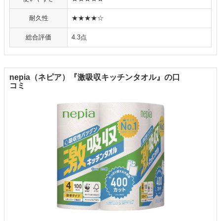
耐久性
★★★★☆
総合評価
4.3点
nepia（ネピア）『激吸収キッチンタオル』の口
コミ