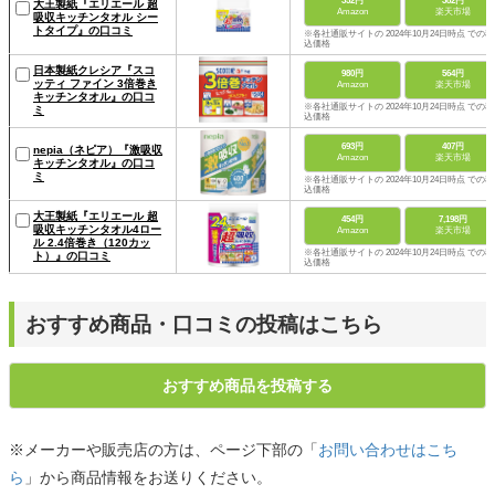
352円
382円
大王製紙『エリエール 超
Amazon
楽天市場
吸収キッチンタオル シー
トタイプ』の口コミ
※各社通販サイトの 2024年10月24日時点 での税
込価格
日本製紙クレシア『スコ
980円
564円
ッティ ファイン 3倍巻き
Amazon
楽天市場
キッチンタオル』の口コ
※各社通販サイトの 2024年10月24日時点 での税
ミ
込価格
693円
407円
nepia（ネピア）『激吸収
Amazon
楽天市場
キッチンタオル』の口コ
ミ
※各社通販サイトの 2024年10月24日時点 での税
込価格
大王製紙『エリエール 超
454円
7,198円
吸収キッチンタオル4ロー
Amazon
楽天市場
ル 2.4倍巻き（120カッ
※各社通販サイトの 2024年10月24日時点 での税
ト）』の口コミ
込価格
おすすめ商品・口コミの投稿はこちら
おすすめ商品を投稿する
※メーカーや販売店の方は、ページ下部の「
お問い合わせはこち
ら
」から商品情報をお送りください。