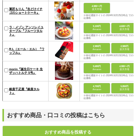
4,980〜円
菓匠もりん『生どけイチ
楽天市場
ゴのショートケーキ』
※各社通販サイトの 2024年10月25日時点 での税
込価格
5,100円
4,600〜円
ラ・メゾン アンソレイユ
Amazon
楽天市場
ターブル『フルーツタル
ト』
※各社通販サイトの 2024年10月23日時点 での税
込価格
2,980円
2,980円
R.L（エール・エル）『ワ
Amazon
楽天市場
ッフル』
※各社通販サイトの 2024年10月23日時点 での税
込価格
5,680円
4,980〜円
morin『誕生日ケーキ 生
Amazon
楽天市場
ザッハトルテ 5号』
※各社通販サイトの 2024年10月23日時点 での税
込価格
4,700円
5,850円
銀座千疋屋『銀座タル
Amazon
楽天市場
ト』
※各社通販サイトの 2024年10月23日時点 での税
込価格
おすすめ商品・口コミの投稿はこちら
おすすめ商品を投稿する