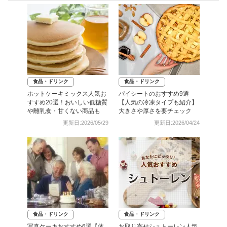
食品・ドリンク
食品・ドリンク
ホットケーキミックス人気お
パイシートのおすすめ9選
すすめ20選！おいしい低糖質
【人気の冷凍タイプも紹介】
や離乳食・甘くない商品も
大きさや厚さを要チェック
更新日:2026/05/29
更新日:2026/04/24
食品・ドリンク
食品・ドリンク
写真ケーキおすすめ6選【体
お取り寄せシュトーレン人気