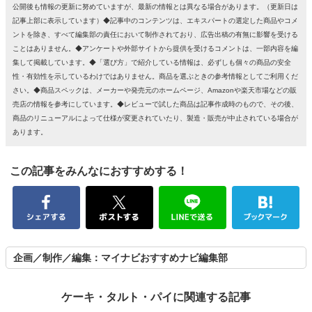
公開後も情報の更新に努めていますが、最新の情報とは異なる場合があります。（更新日は
記事上部に表示しています）◆記事中のコンテンツは、エキスパートの選定した商品やコメ
ントを除き、すべて編集部の責任において制作されており、広告出稿の有無に影響を受ける
ことはありません。◆アンケートや外部サイトから提供を受けるコメントは、一部内容を編
集して掲載しています。◆「選び方」で紹介している情報は、必ずしも個々の商品の安全
性・有効性を示しているわけではありません。商品を選ぶときの参考情報としてご利用くだ
さい。◆商品スペックは、メーカーや発売元のホームページ、Amazonや楽天市場などの販
売店の情報を参考にしています。◆レビューで試した商品は記事作成時のもので、その後、
商品のリニューアルによって仕様が変更されていたり、製造・販売が中止されている場合が
あります。
この記事をみんなにおすすめする！
企画／制作／編集：マイナビおすすめナビ編集部
ケーキ・タルト・パイに関連する記事