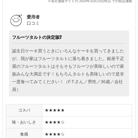
※各社通販サイトの 2024年10月23日時点 での税込価格
愛用者
口コミ
フルーツタルトの決定版⁉
誕生日ケーキ買うときにいろんなケーキを買ってきました
が、我が家はフルーツタルトに落ち着きました。銀座千疋
屋のフルーツタルトはそもそもフルーツが美味しいので家
族みんな大満足です！もちろんタルトも美味しいので是非
一度食べてみてください！（F.T.さん／男性／36歳／会社
員）
コスパ
★★★★★
味・おいしさ
★★★★☆
食感
★★★★☆