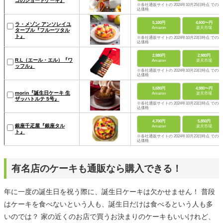
ゴのショートケーキ』
※各社通販サイトの 2024年10月25日時点 での税
込価格
5,100円
4,600〜円
ラ・メゾン アンソレイユ
Amazon
楽天市場
ターブル『フルーツタル
ト』
※各社通販サイトの 2024年10月23日時点 での税
込価格
2,980円
2,980円
R.L（エール・エル）『ワ
Amazon
楽天市場
ッフル』
※各社通販サイトの 2024年10月23日時点 での税
込価格
5,680円
4,980〜円
morin『誕生日ケーキ 生
Amazon
楽天市場
ザッハトルテ 5号』
※各社通販サイトの 2024年10月23日時点 での税
込価格
4,700円
5,850円
銀座千疋屋『銀座タル
Amazon
楽天市場
ト』
※各社通販サイトの 2024年10月23日時点 での税
込価格
有名店のケーキも通販なら購入できる！
年に一度の誕生日を祝う際に、誕生日ケーキは欠かせません！ 普段
はケーキを食べないという人も、誕生日だけは食べるという人も多
いのでは？ 家の近くのお店で買うお決まりのケーキもいいけれど、