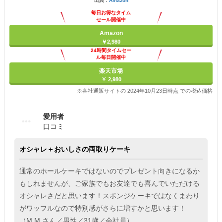
出典：
Amazon
毎日お得なタイム
セール開催中
Amazon
￥2,980
24時間タイムセー
ル毎日開催中
楽天市場
￥ 2,980
※各社通販サイトの 2024年10月23日時点 での税込価格
愛用者
口コミ
オシャレ＋おいしさの両取りケーキ
通常のホールケーキではないのでプレゼント向きになるか
もしれませんが、ご家族でもお友達でも喜んでいただける
オシャレさだと思います！スポンジケーキではなくまわり
がワッフルなので特別感がさらに増すかと思います！
（M.M.さん／男性／31歳／会社員）