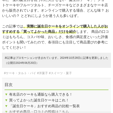
トケーキやフルーツタルト、チーズケーキなどさまざまなケーキ店
から販売されています。オンラインで購入する場合、どんな味？ お
いしいの？ とどれにしようか迷う人も多いはず。
この記事では
、実際に誕生日ケーキをオンラインで購入した人がお
すすめする「買ってよかった商品」だけを紹介
します。 商品の口コ
ミはもちろん、コスパや味、おいしさ、食感の満足度といった評価
ポイントも聞いてみたので、各項目にも注目して商品選びの参考に
してください！
本記事はプロモーションが含まれています。2024年10月28日に記事を更新しました
（公開日2024年06月20日）
#ケーキ・タルト・パイ
#洋菓子
#スイーツ・菓子
目次
▼
有名店のケーキも通販なら購入できる！
▼
買ってよかった誕生日ケーキはこれ！
▼
「誕生日ケーキ」おすすめ商品の比較一覧表
▼
おすすめ商品・口コミの投稿はこちら