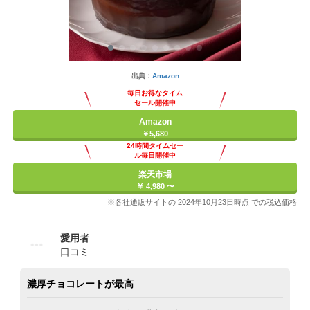
出典：
Amazon
毎日お得なタイム
セール開催中
Amazon
￥5,680
24時間タイムセー
ル毎日開催中
楽天市場
￥ 4,980 〜
※各社通販サイトの 2024年10月23日時点 での税込価格
愛用者
口コミ
濃厚チョコレートが最高