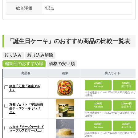
総合評価
4.3点
「誕生日ケーキ」のおすすめ商品の比較一覧表
絞り込み
絞り込み解除
編集部のおすすめ順
価格の安い順
商品名
画像
購入サイト
4,700円
5,850円
銀座千疋屋『銀座タル
Amazon
楽天市場
ト』
※各社通販サイトの 2024年10月23日時点 での税
込価格
3,160円
3,060〜円
京都ヴェネト『宇治抹茶
Amazon
楽天市場
生チーズケーキ ジェミ
ニ』
※各社通販サイトの 2024年10月25日時点 での税
込価格
2,160円
2,160円
ルタオ『チーズケーキ ド
Amazon
楽天市場
ゥーブルフロマージュ』
※各社通販サイトの 2024年10月23日時点 での税
込価格