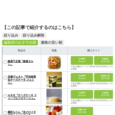
【この記事で紹介するのはこちら】
絞り込み
絞り込み解除
編集部のおすすめ順
価格の安い順
商品名
画像
購入サイト
4,700円
5,850円
銀座千疋屋『銀座タル
Amazon
楽天市場
ト』
※各社通販サイトの 2024年10月23日時点 での税
込価格
3,160円
3,060〜円
京都ヴェネト『宇治抹茶
Amazon
楽天市場
生チーズケーキ ジェミ
ニ』
※各社通販サイトの 2024年10月25日時点 での税
込価格
2,160円
2,160円
ルタオ『チーズケーキ ド
Amazon
楽天市場
ゥーブルフロマージュ』
※各社通販サイトの 2024年10月23日時点 での税
込価格
4,980〜円
菓匠もりん『生どけイチ
楽天市場