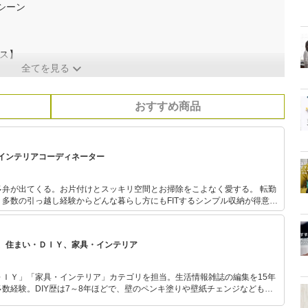
シーン
ス】
全てを見る
おすすめ商品
インテリアコーディネーター
弁が出てくる。お片付けとスッキリ空間とお掃除をこよなく愛する。 転勤
多数の引っ越し経験からどんな暮らし方にもFITするシンプル収納が得意。
発的に増えてしまい、片づけられなかった経験をしてから、「片付け」を体
組みを作れば家は片付くという信念を持つ。 司会業の経験から「伝
講師や東京都内を中心としたお客様宅での整理収納サービスをしている。
、住まい・ＤＩＹ、家具・インテリア
ＤＩＹ」「家具・インテリア」カテゴリを担当。生活情報雑誌の編集を15年
数経験。DIY歴は7～8年ほどで、壁のペンキ塗りや壁紙チェンジなどもチ
もモノ選びがしやすい記事をお届けします！