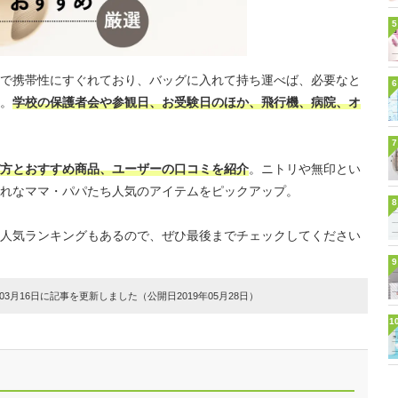
5
で携帯性にすぐれており、バッグに入れて持ち運べば、必要なと
6
。
学校の保護者会や参観日、お受験日のほか、飛行機、病院、オ
7
方とおすすめ商品、ユーザーの口コミを紹介
。ニトリや無印とい
れなママ・パパたち人気のアイテムをピックアップ。
8
人気ランキングもあるので、ぜひ最後までチェックしてください
9
3月16日に記事を更新しました（公開日2019年05月28日）
1