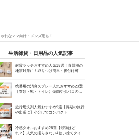
しゃれなママ向け・メンズ用も！
生活雑貨・日用品の人気記事
耐震ラッチおすすめ人気18選！食器棚の
地震対策に！取りつけ簡単・後付け可能
も
携帯用の消臭スプレー人気おすすめ23選
【衣類・靴・トイレ】焼肉やタバコのニ
オイにも
旅行用洗剤人気おすすめ9選【長期の旅行
や出張に】小分けでコンパクト
冷感タオルおすすめ28選【最強はど
れ？】人気の濡らさない&使い捨てタイプ
も