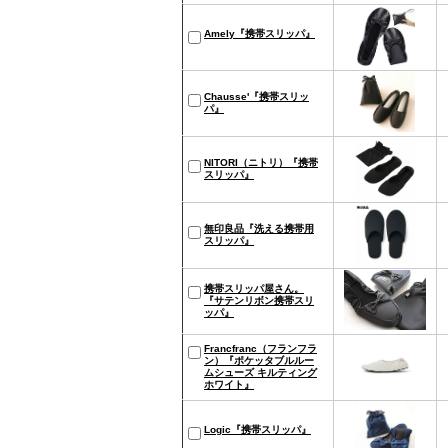
Amely『携帯スリッパ』
Chausse'『携帯スリッ
パ』
NITORI（ニトリ）『携帯
スリッパ』
無印良品『洗える携帯用
スリッパ』
携帯スリッパ屋さん。
『サテンリボン携帯スリ
ッパ』
Francfranc（フランフラ
ン）『ポケッタブルルー
ムシューズ キルティング
ホワイト』
Logic『携帯スリッパ』