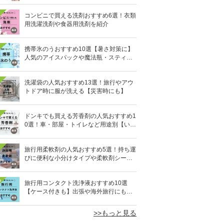
コンビニで買える洗剤おすすめ6選！衣類
用洗濯洗剤や食器用洗剤を紹介
携帯氷のうおすすめ10選【暑さ対策に】
人気のアイスパックや魔法瓶・スティッ
ク型も
洗濯袋の人気おすすめ13選！旅行やアウ
トドア時に服が洗える【災害時にも】
ドンキでも買える芳香剤の人気おすすめ1
0選！車・部屋・トイレなど用途別【いい
匂い】
旅行用柔軟剤の人気おすすめ5選！持ち運
びに便利な小分けタイプや柔軟剤シート
を紹介
0
旅行用コンタクト洗浄液おすすめ10選
【ケース付きも】出張や海外旅行にも便
利
>>もっと見る