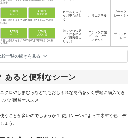
込価格
3,200円
2,860円
ヒールでスリ
ブラック・グ
Amazon
楽天市場
ッパ姿も品よ
ポリエステル
レー・ネイビ
く
ー
※各社通販サイトの 2025年05月28日時点 での税
込価格
おしゃれなポ
1,310円
1,320円
エチレン酢酸
ーチ付きのメ
ブラック、グ
Amazon
楽天市場
ビニル, プラ
ンズ用携帯ス
レー
スチック
※各社通販サイトの 2025年05月28日時点 での税
リッパ
込価格
比較一覧の続きを見る
？ あると便利なシーン
ニクロやしまむらなどでもおしゃれな商品を安く手軽に購入でき
ッパが断然オススメ！
使うことが多いのでしょうか？ 使用シーンによって素材や色・デ
しょう。