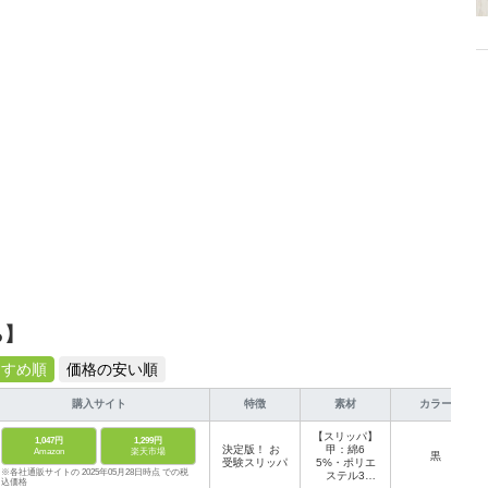
ら】
すすめ順
価格の安い順
購入サイト
特徴
素材
カラー
【スリッパ】
1,047円
1,299円
決定版！ お
甲：綿6
Amazon
楽天市場
黒
受験スリッパ
5%・ポリエ
※各社通販サイトの 2025年05月28日時点 での税
ステル3
込価格