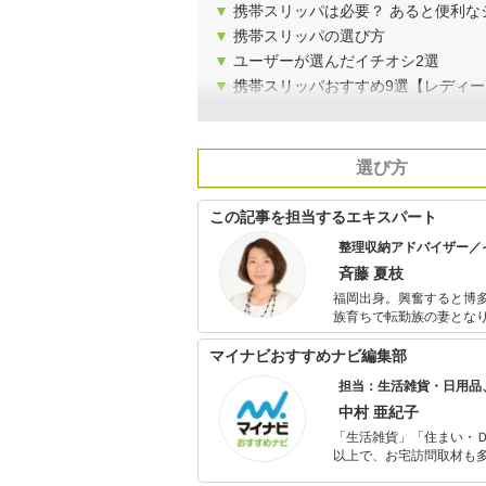
▼
携帯スリッパは必要？ あると便利な
▼
携帯スリッパの選び方
▼
ユーザーが選んだイチオシ2選
▼
携帯スリッパおすすめ9選【レディー
選び方
この記事を担当するエキスパート
整理収納アドバイザー／
斉藤 夏枝
福岡出身。興奮すると博多
族育ちで転勤族の妻となり
子供が生まれてモノが爆
系的に学ぶ。片付けのやり方、仕
マイナビおすすめナビ編集部
わる」片付けセミナーの
担当：生活雑貨・日用品
中村 亜紀子
「生活雑貨」「住まい・
以上で、お宅訪問取材も多
ャレンジ済み。初心者で