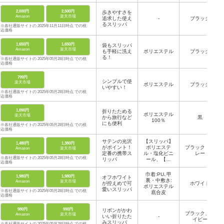
5%、底：合
成樹脂【ポー
2,000円
2,500円
歩きやすさを
チ】綿6
Amazon
楽天市場
追求した使え
5%・ポリエ
-
ブラック
るスリッパ
ステル 35%
※各社通販サイトの 2025年11月11日時点 での税
込価格
1,650円
1,650円
袋もスリッパ
Amazon
楽天市場
も手軽に洗え
ポリエステル
ブラック
る！
※各社通販サイトの 2025年05月28日時点 での税
込価格
799円
シンプルで使
楽天市場
ポリエステル
ブラック
いやすい！
※各社通販サイトの 2025年05月28日時点 での税
込価格
1,090円
折りたためる
ポリエステル
楽天市場
から旅行など
黒
100％
にも便利
※各社通販サイトの 2025年05月28日時点 での税
込価格
サテンの光沢
【スリッパ】
1,480円
1,380円
がポイント！
ポリエステ
ブラック・グ
Amazon
楽天市場
定番の携帯ス
ル・塩化ビニ
レー
※各社通販サイトの 2025年05月28日時点 での税
リッパ
ール、【巾
込価格
着】ポリエス
テル
巾着:PU､甲
1,980円
1,980円
オフホワイト
裏・中敷き:
Amazon
楽天市場
が控えめで可
ホワイト
ポリエステル
愛いスリッパ
※各社通販サイトの 2025年05月28日時点 での税
底合皮
込価格
980円
990円
リボンがかわ
ブラック、ネ
Amazon
楽天市場
いい折りたた
-
イビー
みスリッパ
※各社通販サイトの 2025年05月28日時点 での税