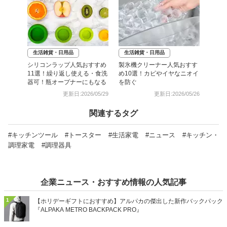
生活雑貨・日用品
生活雑貨・日用品
シリコンラップ人気おすすめ
製氷機クリーナー人気おすす
11選！繰り返し使える・食洗
め10選！カビやイヤなニオイ
器可！瓶オープナーにもなる
を防ぐ
更新日:2026/05/29
更新日:2026/05/26
関連するタグ
#キッチンツール
#トースター
#生活家電
#ニュース
#キッチン・
調理家電
#調理器具
企業ニュース・おすすめ情報の人気記事
1
【ホリデーギフトにおすすめ】アルパカの傑出した新作バックパック
『ALPAKA METRO BACKPACK PRO』