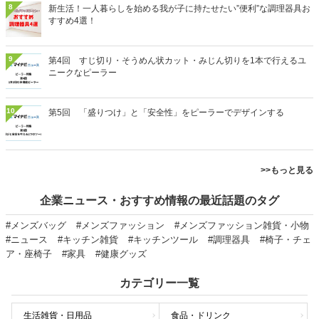
8
新生活！一人暮らしを始める我が子に持たせたい”便利”な調理器具お
すすめ4選！
9
第4回 すじ切り・そうめん状カット・みじん切りを1本で行えるユ
ニークなピーラー
10
第5回 「盛りつけ」と「安全性」をピーラーでデザインする
>>もっと見る
企業ニュース・おすすめ情報の最近話題のタグ
#メンズバッグ
#メンズファッション
#メンズファッション雑貨・小物
#ニュース
#キッチン雑貨
#キッチンツール
#調理器具
#椅子・チェ
ア・座椅子
#家具
#健康グッズ
カテゴリー一覧
生活雑貨・日用品
食品・ドリンク