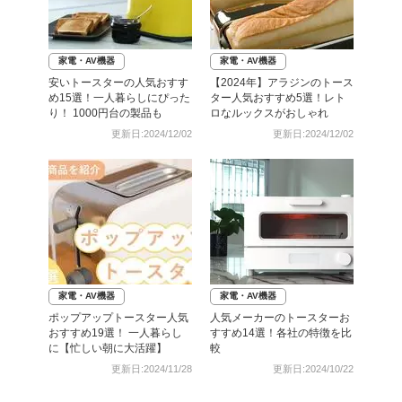
家電・AV機器
家電・AV機器
安いトースターの人気おすす
【2024年】アラジンのトース
め15選！一人暮らしにぴった
ター人気おすすめ5選！レト
り！ 1000円台の製品も
ロなルックスがおしゃれ
更新日:2024/12/02
更新日:2024/12/02
家電・AV機器
家電・AV機器
ポップアップトースター人気
人気メーカーのトースターお
おすすめ19選！ 一人暮らし
すすめ14選！各社の特徴を比
に【忙しい朝に大活躍】
較
更新日:2024/11/28
更新日:2024/10/22