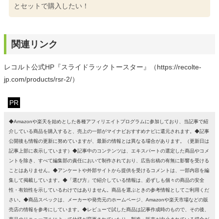
とセットで購入したい！
関連リンク
レコルト公式HP『スライドラックトースター』（https://recolte-
jp.com/products/rsr-2/）
PR
◆Amazonや楽天を始めとした各種アフィリエイトプログラムに参加しており、当記事で紹
介している商品を購入すると、売上の一部がマイナビおすすめナビに還元されます。◆記事
公開後も情報の更新に努めていますが、最新の情報とは異なる場合があります。（更新日は
記事上部に表示しています）◆記事中のコンテンツは、エキスパートの選定した商品やコメ
ントを除き、すべて編集部の責任において制作されており、広告出稿の有無に影響を受ける
ことはありません。◆アンケートや外部サイトから提供を受けるコメントは、一部内容を編
集して掲載しています。◆「選び方」で紹介している情報は、必ずしも個々の商品の安全
性・有効性を示しているわけではありません。商品を選ぶときの参考情報としてご利用くだ
さい。◆商品スペックは、メーカーや発売元のホームページ、Amazonや楽天市場などの販
売店の情報を参考にしています。◆レビューで試した商品は記事作成時のもので、その後、