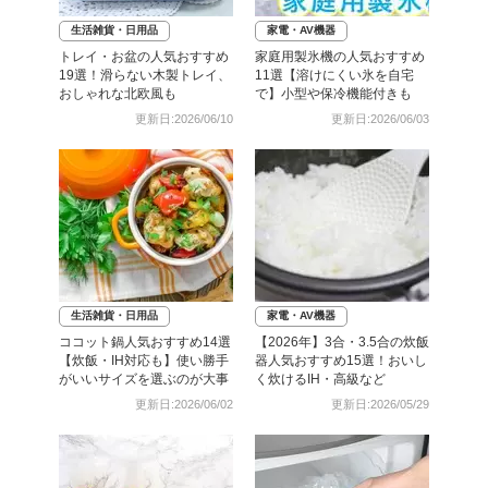
生活雑貨・日用品
家電・AV機器
トレイ・お盆の人気おすすめ
家庭用製氷機の人気おすすめ
19選！滑らない木製トレイ、
11選【溶けにくい氷を自宅
おしゃれな北欧風も
で】小型や保冷機能付きも
更新日:2026/06/10
更新日:2026/06/03
生活雑貨・日用品
家電・AV機器
ココット鍋人気おすすめ14選
【2026年】3合・3.5合の炊飯
【炊飯・IH対応も】使い勝手
器人気おすすめ15選！おいし
がいいサイズを選ぶのが大事
く炊けるIH・高級など
更新日:2026/06/02
更新日:2026/05/29