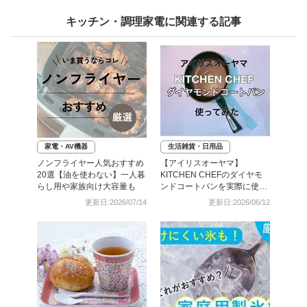
キッチン・調理家電に関連する記事
家電・AV機器
生活雑貨・日用品
ノンフライヤー人気おすすめ
【アイリスオーヤマ】
20選【油を使わない】一人暮
KITCHEN CHEFのダイヤモ
らし用や家族向け大容量も
ンドコートパンを実際に使っ
てみた！その実力はいかに…
更新日:2026/07/14
更新日:2026/06/12