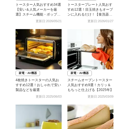
トースター人気おすすめ34選
トースタープレート人気おす
【安い＆人気メーカーを厳
すめ12選！目玉焼きもオーブ
選】スチーム機能・ポップア
ンに入れるだけ！【食洗器対
ップ式も
応も】
更新日:2026/05/21
更新日:2026/01/27
家電・AV機器
家電・AV機器
4枚焼きトースターの人気お
スチームオーブントースター
すすめ12選！おしゃれで安い
人気おすすめ9選！カリッ＆
製品などを厳選
もちっと仕上げる【2025年】
更新日:2025/06/03
更新日:2025/03/09