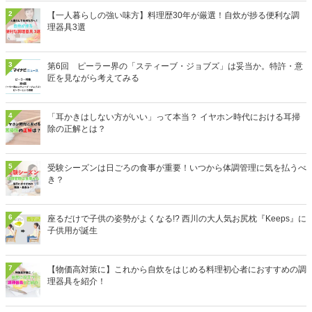
2
【一人暮らしの強い味方】料理歴30年が厳選！自炊が捗る便利な調
理器具3選
3
第6回 ピーラー界の「スティーブ・ジョブズ」は妥当か。特許・意
匠を見ながら考えてみる
4
「耳かきはしない方がいい」って本当？ イヤホン時代における耳掃
除の正解とは？
5
受験シーズンは日ごろの食事が重要！いつから体調管理に気を払うべ
き？
6
座るだけで子供の姿勢がよくなる!? 西川の大人気お尻枕『Keeps』に
子供用が誕生
7
【物価高対策に】これから自炊をはじめる料理初心者におすすめの調
理器具を紹介！