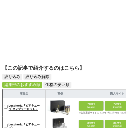
【この記事で紹介するのはこちら】
絞り込み
絞り込み解除
編集部のおすすめ順
価格の安い順
商品名
画像
購入サイト
7,500円
7,499円
Luxphoria『ビアキュー
Amazon
楽天市場
ブ タンブラーセット』
※各社通販サイトの 2025年7月31日時点 での税
2,480円
2,979円
Luxphoria『ビアキュー
Amazon
楽天市場
ブ』