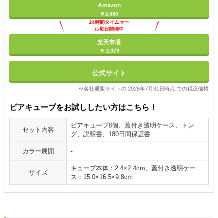
Amazon
￥2,480
24時間タイムセー
ル毎日開催中
楽天市場
￥ 2,979
公式サイト
※各社通販サイトの 2025年7月31日時点 での税込価格
ビアキューブをお試ししたい方はこちら！
ビアキューブ8個、蓋付き透明ケース、トン
セット内容
グ、説明書、180日間保証書
カラー展開
-
キューブ本体：2.4×2.4cm、蓋付き透明ケー
サイズ
ス：15.0×16.5×9.8cm