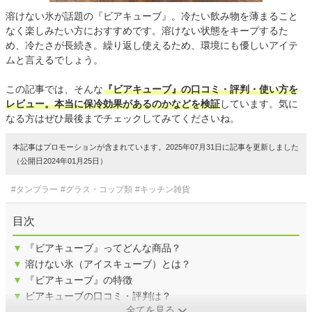
溶けない氷が話題の『ビアキューブ』。冷たい飲み物を薄まること
なく楽しみたい方におすすめです。溶けない状態をキープするた
め、冷たさが長続き。繰り返し使えるため、環境にも優しいアイテ
ムと言えるでしょう。
この記事では、そんな
『ビアキューブ』の口コミ・評判・使い方を
レビュー。本当に保冷効果があるのかなどを検証
しています。気に
なる方はぜひ最後までチェックしてみてくださいね。
本記事はプロモーションが含まれています。2025年07月31日に記事を更新しました
（公開日2024年01月25日）
#タンブラー
#グラス・コップ類
#キッチン雑貨
目次
▼
『ビアキューブ』ってどんな商品？
▼
溶けない氷（アイスキューブ）とは？
▼
『ビアキューブ』の特徴
▼
ビアキューブの口コミ・評判は？
全てを見る