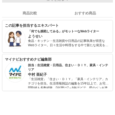
商品比較
おすすめ商品
この記事を担当するエキスパート
「何でも挑戦してみる」がモットーなWebライター
ようせい
食品・キッチン・生活雑貨や日用品の記事執筆が得意な
Webライター。日々生活や料理をする中で新たな発見を楽
しみながら、お役に立てる記事作りを心がけています。読
者の方からの辛口意見をはじめ、さまざまなご意見に耳を
傾けながら記事作りに全力を注ぎます。
マイナビおすすめナビ編集部
担当：生活雑貨・日用品、住まい・ＤＩＹ、家具・インテ
リア
中村 亜紀子
「生活雑貨」「住まい・ＤＩＹ」「家具・インテリア」カ
テゴリを担当。生活情報雑誌の編集を15年以上で、お宅訪
問取材も多数経験。DIY歴は7～8年ほどで、壁のペンキ塗
りや壁紙チェンジなどもチャレンジ済み。初心者でもモノ
選びがしやすい記事をお届けします！