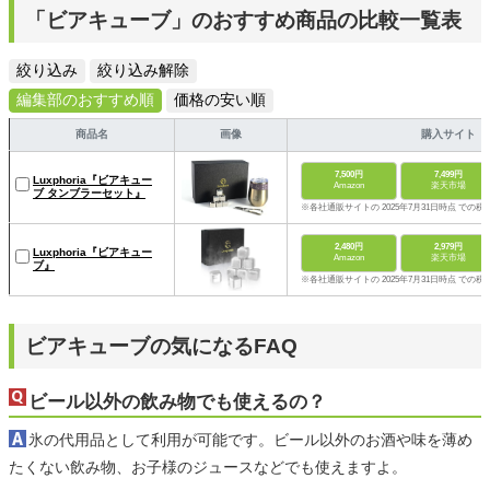
「ビアキューブ」のおすすめ商品の比較一覧表
絞り込み
絞り込み解除
編集部のおすすめ順
価格の安い順
商品名
画像
購入サイト
7,500円
7,499円
Luxphoria『ビアキュー
Amazon
楽天市場
ブ タンブラーセット』
※各社通販サイトの 2025年7月31日時点 での税
2,480円
2,979円
Luxphoria『ビアキュー
Amazon
楽天市場
ブ』
※各社通販サイトの 2025年7月31日時点 での税
ビアキューブの気になるFAQ
ビール以外の飲み物でも使えるの？
氷の代用品として利用が可能です。ビール以外のお酒や味を薄め
たくない飲み物、お子様のジュースなどでも使えますよ。