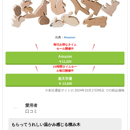
出典：
Amazon
毎日お得なタイム
セール開催中
Amazon
￥11,220
24時間タイムセー
ル毎日開催中
楽天市場
￥ 13,200
※各社通販サイトの 2024年10月17日時点 での税込価格
愛用者
口コミ
もらってうれしい温かみ感じる積み木