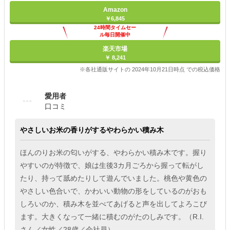
Amazon
￥6,845
24時間タイムセー
ル毎日開催中
楽天市場
￥ 8,241
※各社通販サイトの 2024年10月21日時点 での税込価格
愛用者
口コミ
やさしいお米の香りがするやわらかい積み木
ほんのりお米の匂いがする、やわらかい積み木です。握り
やすいのが特徴で、娘は生後3カ月ごろから握って転がし
たり、持って舐めたりして遊んでいました。桃色や黄色の
やさしい色合いで、かわいい動物の形をしているのがおも
しろいのか、積み木を並べてあげると声を出してよろこび
ます。大きくなって一緒に積むのがたのしみです。（R.I.
さん／女性／28歳／会社員）