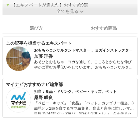
▼
【エキスパートが選んだ】おすすめ9選
全てを見る
選び方
おすすめ商品
この記事を担当するエキスパート
おもちゃコンサルタントマスター 、ヨガインストラクター
加藤 理香
あそびとおもちゃ、ヨガを通して、こころとからだを伸び
やかに育むお手伝いをしています。 おもちゃコンサルタン
トとして、音あそびおはなしあそびのパフォーマーとし
て、全国各地に出向いて活動しています。おもちゃだけで
なく、わらべうたあそびや手作りおもちゃなど、さまざま
マイナビおすすめナビ編集部
なあそびのコンテンツを展開中。 ヨガインストラクターと
担当：食品・ドリンク、ベビー・キッズ、ペット
して、健やかなからだづくりや、親と子のふれあい、抱っ
桑野 咲良
ことおんぶ、からだ遊びなどの講座も開催。 赤ちゃんから
「ベビー・キッズ」「食品」「ペット」カテゴリー担当。3
高齢者までを対象にして、「たのしい」「ここち良い」
歳児と犬2頭を育てるママ編集者。育児と家事に忙しいママ
「だいすき」をテーマに活動しています。 おもちゃコンサ
目線での時短グッズ選び、家族の栄養とおいしさを考えた
ルタントマスター、ベビーヨガインストラクター、マタニ
食品選び、束の間のリラックスタイムを楽しむためのスイ
ティヨガインストラクター、骨盤調整ヨガインストラクタ
ーツ選びに自信あり。鋭い目線で商品を見極め、少しでも
ー、日本産精油アドバイザー、木育インストラクター、ア
日々の生活が豊かになるものを紹介します。
クティビティインストラクター、プロジェクトワイルドエ
デュケーター、ネイチャーゲームリーダー、ぎふ木育指導