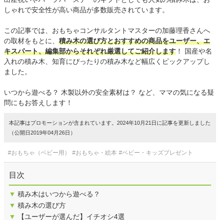
しゃれで安全性が高い商品が多数販売されています。
この記事では、おもちゃコンサルタントマスターの加藤理香さんへ
の取材をもとに、
積み木の選び方とおすすめの商品をユーザー、エ
キスパート、編集部からそれぞれ厳選してご紹介します
！ 国産や名
入れの積み木、知育にぴったりの積み木など幅広くピックアップし
ました。
いつから遊べる？ 木製以外の安全素材は？ など、ママの気になる疑
問にもお答えします！
本記事はプロモーションが含まれています。2024年10月21日に記事を更新しました
（公開日2019年04月26日）
#おもちゃ（ベビー用）
#おもちゃ・絵本
#ベビー・キッズプレゼント
目次
▼
積み木はいつから遊べる？
▼
積み木の選び方
▼
【ユーザーが選んだ】イチオシ4選