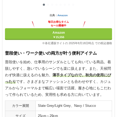
出典：
Amazon
毎日お得なタイム
セール開催中
Amazon
￥15,556
※各社通販サイトの 2025年8月18日時点 での税込価格
普段使い・ワーク使いの両方が叶う便利アイテム
普段使いを始め、仕事用のサンダルとしても向いている商品。着
脱しやすく、急いでいるシーンでも楽に扱えます。また、天候問
わず快適に扱えるのも魅力。
薄手タイプなので、秋先の使用にぴ
ったり
です。さまざまなファッションとも合わせやすく、カジュ
アルからフォーマルまで幅広い場面で活躍。履き心地にもこだわ
って作られているため、実用性も求める方に向いています。
カラー展開
Slate Grey/Light Grey、Navy / Stucco
サイズ
25cm～29cm