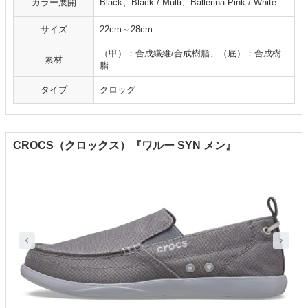
カラー展開
Black、Black / Multi、Ballerina Pink / White
サイズ
22cm～28cm
（甲）：合成繊維/合成樹脂、（底）：合成樹
素材
脂
タイプ
クロッグ
CROCS（クロックス）『ワルー SYN メン』