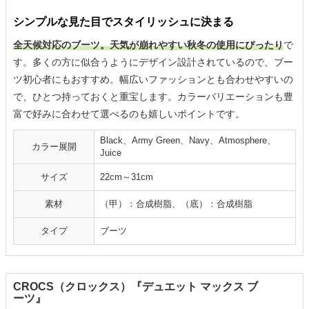
シンプルな見た目でスタイリッシュに決まる
全天候対応のブーツ。天気が崩れやすい秋冬の使用にぴったり
で
す。多くの方に似合うようにデザイン設計されているので、ブー
ツ初心者にもおすすめ。幅広いファッションとも合わせやすいの
で、ひとつ持っておくと重宝します。カラーバリエーションも豊
富で好みに合わせて選べるのも嬉しいポイントです。
Black、Army Green、Navy、Atmosphere、
カラー展開
Juice
サイズ
22cm～31cm
素材
（甲）：合成樹脂、（底）：合成樹脂
タイプ
ブーツ
CROCS（クロックス）『デュエット マックス ブ
ーツ』