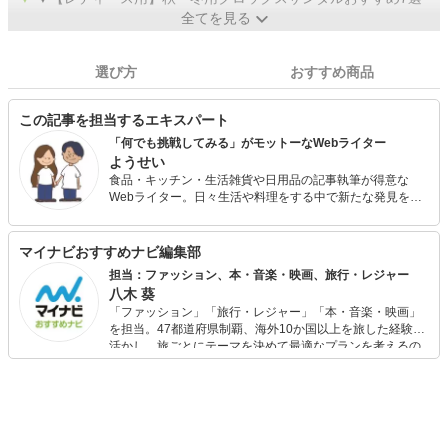
全てを見る
選び方
おすすめ商品
この記事を担当するエキスパート
「何でも挑戦してみる」がモットーなWebライター
ようせい
食品・キッチン・生活雑貨や日用品の記事執筆が得意な
Webライター。日々生活や料理をする中で新たな発見を楽
しみながら、お役に立てる記事作りを心がけています。読
者の方からの辛口意見をはじめ、さまざまなご意見に耳を
傾けながら記事作りに全力を注ぎます。
マイナビおすすめナビ編集部
担当：ファッション、本・音楽・映画、旅行・レジャー
八木 葵
「ファッション」「旅行・レジャー」「本・音楽・映画」
を担当。47都道府県制覇、海外10か国以上を旅した経験を
活かし、旅ごとにテーマを決めて最適なプランを考えるの
が得意。また、アパレルショップでの販売経験もあり。誰
でも手軽に楽しめるプチプラとトレンドを取り入れたコー
ディネートを提案します。本や映画から受けたインスピレ
ーションを日常や仕事に活かすことを大切にし、記事では
そんな視点から選んだおすすめ作品やアイテムを紹介しま