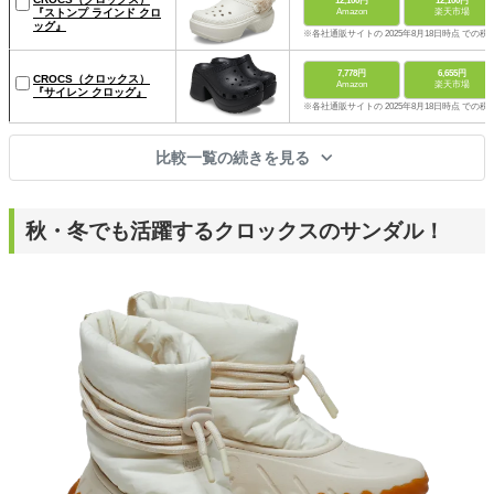
12,100円
12,100円
『ストンプ ラインド クロ
Amazon
楽天市場
ッグ』
※各社通販サイトの 2025年8月18日時点 での税
7,778円
6,655円
CROCS（クロックス）
Amazon
楽天市場
『サイレン クロッグ』
※各社通販サイトの 2025年8月18日時点 での税
比較一覧の続きを見る
秋・冬でも活躍するクロックスのサンダル！