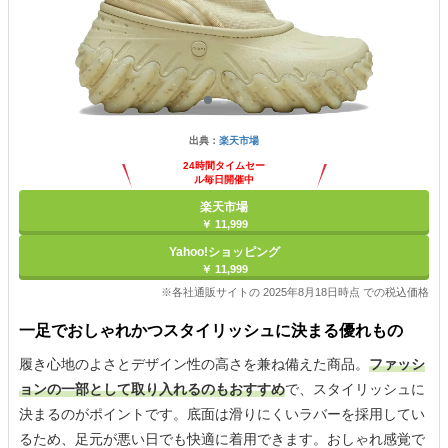
出典：
楽天市場
24時間タイムセー
ル毎日開催中
楽天市場
￥ 11,999
Yahoo!ショッピング
￥ 11,999
※各社通販サイトの 2025年8月18日時点 での税込価格
一足でおしゃれかつスタイリッシュに決まる優れもの
履き心地のよさとデザイン性の高さを兼ね備えた商品。
ファッシ
ョンの一部として取り入れるのもおすすめ
で、スタイリッシュに
決まるのがポイントです。底面は滑りにくいラバーを採用してい
るため、足元が悪い日でも快適に着用できます。おしゃれ感覚で