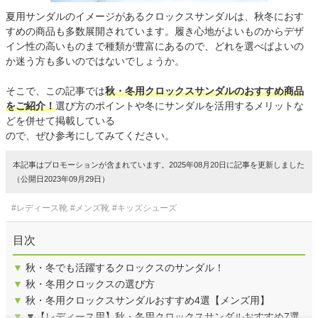
夏用サンダルのイメージがあるクロックスサンダルは、秋冬におす
すめの商品も多数展開されています。履き心地がよいものからデザ
イン性の高いものまで種類が豊富にあるので、どれを選べばよいの
か迷う方も多いのではないでしょうか。
そこで、この記事では
秋・冬用クロックスサンダルのおすすめ商品
をご紹介！
選び方のポイントや冬にサンダルを活用するメリットな
どを併せて掲載している
ので、ぜひ参考にしてみてください。
本記事はプロモーションが含まれています。2025年08月20日に記事を更新しました
（公開日2023年09月29日）
#レディース靴
#メンズ靴
#キッズシューズ
目次
▼
秋・冬でも活躍するクロックスのサンダル！
▼
秋・冬用クロックスの選び方
▼
秋・冬用クロックスサンダルおすすめ4選【メンズ用】
▼
▼【レディース用】秋・冬用クロックスサンダルおすすめ7選