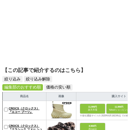
す。
【この記事で紹介するのはこちら】
絞り込み
絞り込み解除
編集部のおすすめ順
価格の安い順
商品名
画像
購入サイト
11,999円
11,999円
CROCS（クロックス）
楽天市場
Yahoo!ショッピング
『エコー ブーツ』
※各社通販サイトの 2025年8月18日時点 での税
CROCS（クロックス）
8,900円
『クラシック ファー シュ
Amazon