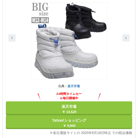
出典：
楽天市場
24時間タイムセー
ル毎日開催中
楽天市場
￥ 14,520
Yahoo!ショッピング
￥ 9,900
※各社通販サイトの 2025年8月18日時点 での税込価格