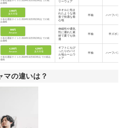
※各社通販サイトの 2024年10月05日時点 での税
リーウェア
込価格
タオルに包ま
2,980円
れたような感
楽天市場
半袖
ハーフパンツ
覚で快適な着
※各社通販サイトの 2024年10月05日時点 での税
心地
込価格
伸縮性や通気
999円
性に優れた素
Amazon
半袖
半ズボン
材で夏でも快
※各社通販サイトの 2024年10月05日時点 での税
適
込価格
ギフトにもぴ
4,180円
4,290円
ったりのパイ
Amazon
楽天市場
半袖
ハーフパンツ
ル地ルームウ
※各社通販サイトの 2024年10月8日時点 での税込
ェア
価格
ャマの違いは？