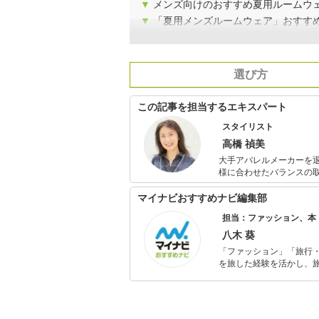
▼
メンズ向けのおすすめ夏用ルームウ
▼
「夏用メンズルームウェア」おすす
選び方
この記事を担当するエキスパート
スタイリスト
高橋 禎美
大手アパレルメーカーを
様に合わせたバランスの
カラー診断も会社員時代から仕事の
おり、個人FP相談や投
マイナビおすすめナビ編集部
ションに興味のある女性
担当：ファッション、本
八木 葵
「ファッション」「旅行・
を旅した経験を活かし、
ョップでの販売経験もあ
を提案します。本や映画
ではそんな視点から選ん