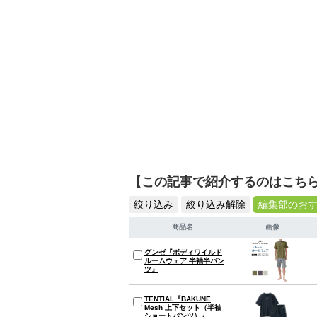
【この記事で紹介するのはこち
絞り込み
絞り込み解除
編集部のお
商品名
画像
グンゼ『ボディワイルド
ルームウェア 半袖半パン
ツ』
TENTIAL『BAKUNE
Mesh 上下セット（半袖
ショートパンツ）』