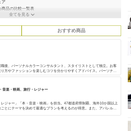
ェア
め商品の比較一覧表
全てを見る
おすすめ商品
退職後、パーソナルカラーコンサルタント、スタイリストとして独立。お客
取り方やファッションを楽しむコツを分かりやすくアドバイス。パーソナル
中で関わっており実績と定評がある。 また、FPとしても活動して
資初心者の女性に向けた「はじめての投資セミナー」を開催中。お金とファッ
に支持されている。
・音楽・映画、旅行・レジャー
レジャー」「本・音楽・映画」を担当。47都道府県制覇、海外10か国以上
旅ごとにテーマを決めて最適なプランを考えるのが得意。また、アパレルシ
り。誰でも手軽に楽しめるプチプラとトレンドを取り入れたコーディネート
から受けたインスピレーションを日常や仕事に活かすことを大切にし、記事
だおすすめ作品やアイテムを紹介します。