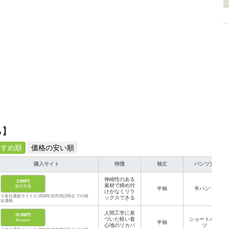
ら】
すすめ順
価格の安い順
購入サイト
特徴
袖丈
パンツ丈
伸縮性のある
2,980円
素材で締め付
楽天市場
半袖
半パンツ
けがなくリラ
※各社通販サイトの 2024年10月05日時点 での税
ックスできる
込価格
人間工学に基
23,980円
づいた軽い着
ショートパン
Amazon
半袖
心地のリカバ
ツ