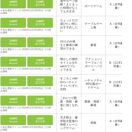
途中セーブ搭
4,840円
5,128円
載！まとまっ
A（全年齢対
Amazon
楽天市場
ボードゲーム
た時間がなく
象）
※各社通販サイトの 2024年12月25日時点 での税
ても大丈夫
込価格
ちょっとだけ
3,400円
6,888円
遊びたい時に
テーブルゲー
A（全年齢対
Amazon
楽天市場
おすすめした
ム集
象）
※各社通販サイトの 2024年12月25日時点 での税
い
込価格
3,255円
4,180円
20人のAI雀
A（全年齢対
Amazon
楽天市場
士と麻雀の練
麻雀
象）
習ができる
※各社通販サイトの 2024年12月25日時点 での税
込価格
懐かしの傑作
アクション /
5,591円
4,950円
タイトルをS
テーブル / ス
B（12才以上
Amazon
楽天市場
witchでプレ
ポーツ / パズ
対象）
※各社通販サイトの 2024年12月25日時点 での税
イできる
ル
込価格
すごろく×RP
4,928円
5,571円
ハチャメチャ
Gのハチャメ
B（12才以上
Amazon
楽天市場
RPG風ボー
チャいたずら
対象）
ドゲーム
※各社通販サイトの 2024年12月25日時点 での税
合戦
込価格
これ1つで囲
5,896円
7,943円
碁・将棋・麻
囲碁・将棋・
A（全年齢対
Amazon
楽天市場
雀に強くなれ
麻雀
象）
※各社通販サイトの 2024年12月25日時点 での税
る
込価格
天才棋士・藤
4,064円
4,395円
井聡太監修の
A（全年齢対
Amazon
楽天市場
将棋
将棋トレーニ
象）
※各社通販サイトの 2024年12月25日時点 での税
ングゲーム
込価格