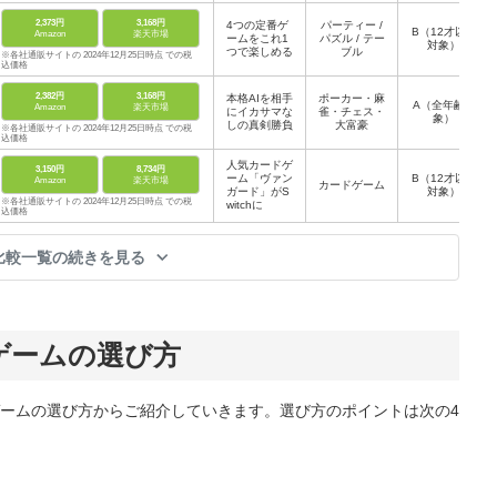
2,373円
3,168円
4つの定番ゲ
パーティー /
B（12才以上
Amazon
楽天市場
ームをこれ1
パズル / テー
対象）
つで楽しめる
ブル
※各社通販サイトの 2024年12月25日時点 での税
込価格
2,382円
3,168円
本格AIを相手
ポーカー・麻
A（全年齢対
Amazon
楽天市場
にイカサマな
雀・チェス・
象）
しの真剣勝負
大富豪
※各社通販サイトの 2024年12月25日時点 での税
込価格
人気カードゲ
3,150円
8,734円
ーム「ヴァン
B（12才以上
Amazon
楽天市場
カードゲーム
ガード」がS
対象）
※各社通販サイトの 2024年12月25日時点 での税
witchに
込価格
比較一覧の続きを見る
ゲームの選び方
ームの選び方からご紹介していきます。選び方のポイントは次の4