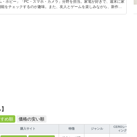
ム・ホビー」「PC・スマホ・カメラ」分野を担当。家電が好きで、週末に家
機能をチェックするのが趣味。また、友人とゲームを楽しみながら、新作タ
いち早くキャッチ。記事を通して、生活の質を底上げしてくれるスタイリッ
、みんなで楽しめるゲームを発信していきます！
ら】
すすめ順
価格の安い順
CEROレーテ
購入サイト
特徴
ジャンル
ィング