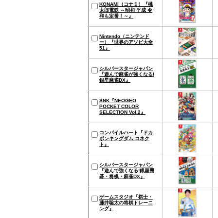
KONAMI（コナミ）『桃
太郎電鉄 ～昭和 平成 令
和も定番！～』
Nintendo（ニンテンド
ー）『世界のアソビ大全
51』
シルバースタージャパン
『遊んで麻雀が強くなる!
銀星麻雀DX』
SNK『NEOGEO
POCKET COLOR
SELECTION Vol.2』
コンパイルハート『ドカ
ポンキングダム コネク
ト』
シルバースタージャパン
『遊んで強くなる!銀星囲
碁・将棋・麻雀DX』
ゲームスタジオ『棋士・
藤井聡太の将棋トレーニ
ング』