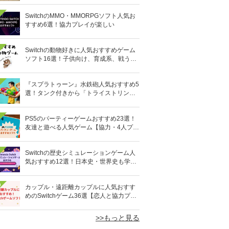
SwitchのMMO・MMORPGソフト人気お
すすめ6選！協力プレイが楽しい
Switchの動物好きに人気おすすめゲーム
ソフト16選！子供向け、育成系、戦う格
闘系も!?
『スプラトゥーン』水鉄砲人気おすすめ5
選！タンク付きから「トライストリンガ
ー」まで
PS5のパーティーゲームおすすめ23選！
友達と遊べる人気ゲーム【協力・4人プレ
イなど】
Switchの歴史シミュレーションゲーム人
気おすすめ12選！日本史・世界史も学べ
る
0
カップル・遠距離カップルに人気おすす
めのSwitchゲーム36選【恋人と協力プレ
イ】オンライン対応も
>>もっと見る