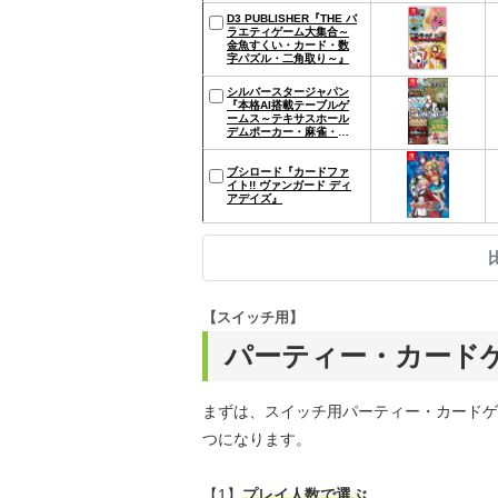
D3 PUBLISHER『THE バ
ラエティゲーム大集合～
金魚すくい・カード・数
字パズル・二角取り～』
シルバースタージャパン
『本格AI搭載テーブルゲ
ームス～テキサスホール
デムポーカー・麻雀・チ
ェス・大富豪～』
ブシロード『カードファ
イト!! ヴァンガード ディ
アデイズ』
【スイッチ用】
パーティー・カード
まずは、スイッチ用パーティー・カードゲ
つになります。
【1】
プレイ人数で選ぶ