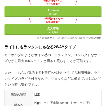
毎日お得なタイム
セール開催中
Amazon
￥1,991
24時間タイムセー
ル毎日開催中
楽天市場
￥ 3,301
※各社通販サイトの 2024年10月21日時点 での税込価格
ライトにもランタンにもなる2WAYタイプ
キーホルダのようなサイズ感のミニランタン。コンパクトなサイ
ズながら最大150ルーメンと明るく照らすことが可能です。
また、こちらの商品は懐中電灯の代わりとしても利用可能。小さ
いサイズカラビナ付きなので、リュックなどに備えておけばいざ
という時も安心ですよ。
光源の種類
LED
Highモード/約150Lumen、Lowモード/約
明るさ