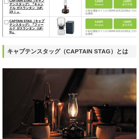
CAPTAIN STAG（キャプ
3,200円
4,335円
テンスタッグ）『キャン
Amazon
楽天市場
ドル ガスランタン（UF-
※各社通販サイトの 2024年10月21日時点 での税
19 ）』
込価格
CAPTAIN STAG（キャプ
6,630円
7,600円
テンスタッグ）『フィー
Amazon
楽天市場
ルド ガスランタン（UF-
※各社通販サイトの 2024年10月21日時点 での税
9)』
込価格
キャプテンスタッグ（CAPTAIN STAG）とは