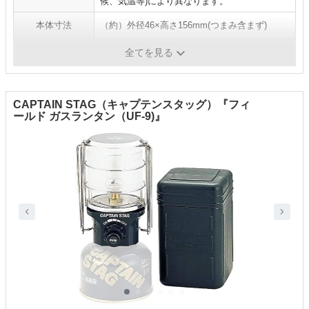
候、気温等)により異なります。
本体寸法
（約）外径46×高さ156mm(つまみ含まず)
重量
（約）155g（ガスランタンのみ約110g）
全てを見る
CAPTAIN STAG（キャプテンスタッグ）『フィ
ールド ガスランタン（UF-9)』