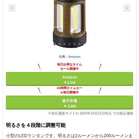
出典：
Amazon
毎日お得なタイム
セール開催中
Amazon
￥2,342
24時間タイムセー
ル毎日開催中
楽天市場
￥ 2,280
※各社通販サイトの 2024年10月21日時点 での税込価格
明るさを４段階に調整可能
小型のLEDランタンです。明るさは2ルーメンから200ルーメンま