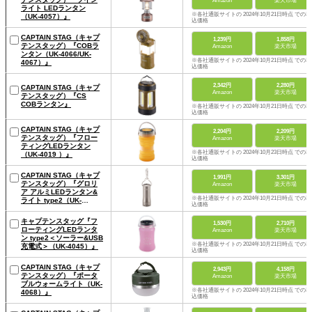
Amazon
楽天市場
ライト LEDランタン
※各社通販サイトの 2024年10月21日時点 での税
（UK-4057）』
込価格
CAPTAIN STAG（キャプ
1,239円
1,858円
テンスタッグ）『COBラ
Amazon
楽天市場
ンタン（UK-4066/UK-
※各社通販サイトの 2024年10月21日時点 での税
4067）』
込価格
2,342円
2,280円
CAPTAIN STAG（キャプ
Amazon
楽天市場
テンスタッグ）『CS
COBランタン』
※各社通販サイトの 2024年10月21日時点 での税
込価格
CAPTAIN STAG（キャプ
2,204円
2,209円
テンスタッグ）『フロー
Amazon
楽天市場
ティングLEDランタン
※各社通販サイトの 2024年10月23日時点 での税
（UK-4019 ）』
込価格
CAPTAIN STAG（キャプ
1,991円
3,301円
テンスタッグ）『グロリ
Amazon
楽天市場
ア アルミLEDランタン&
※各社通販サイトの 2024年10月21日時点 での税
ライト type2（UK-
込価格
4030）』
キャプテンスタッグ『フ
1,530円
2,710円
ローティングLEDランタ
Amazon
楽天市場
ン type2＜ソーラー&USB
※各社通販サイトの 2024年10月21日時点 での税
充電式＞（UK-4045）』
込価格
CAPTAIN STAG（キャプ
2,943円
4,158円
テンスタッグ）『ポータ
Amazon
楽天市場
ブルウォームライト（UK-
※各社通販サイトの 2024年10月21日時点 での税
4068）』
込価格