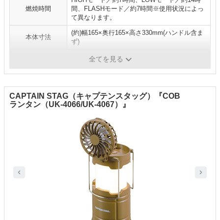
燃焼時間
間、FLASHモード／約7時間※使用状況によっ
て異なります。
(約)幅165×奥行165×高さ330mm(ハンドル含ま
本体寸法
ず)
重量
（約）770g(乾電池含まず)
全てを見る
CAPTAIN STAG（キャプテンスタッグ）『COB
ランタン（UK-4066/UK-4067）』