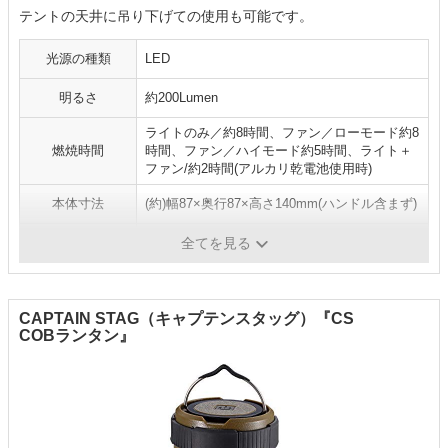
テントの天井に吊り下げての使用も可能です。
光源の種類
LED
明るさ
約200Lumen
ライトのみ／約8時間、ファン／ローモード約8
燃焼時間
時間、ファン／ハイモード約5時間、ライト＋
ファン/約2時間(アルカリ乾電池使用時)
本体寸法
(約)幅87×奥行87×高さ140mm(ハンドル含まず)
重量
（約）240g(乾電池含まず)
全てを見る
CAPTAIN STAG（キャプテンスタッグ）『CS
COBランタン』