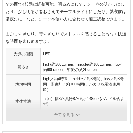
での間で4段階に調整可能。明るめにしてテント内の明かりにし
たり、少し明るさをおさえてテーブルライトにしたり、就寝前は
常夜灯に…など、シーンや使い方に合わせて適宜調整できます。
まぶしすぎたり、暗すぎたりでストレスを感じることもなく快適
な時間を楽しめますよ。
光源の種類
LED
high/約200Lumen、middle/約100Lumen、low/
明るさ
約60Lumen、常夜灯/約2Lumen
high／約4時間、middle／約6時間、low／約8時
燃焼時間
間、常夜灯／約100時間(アルカリ乾電池使用
時)
（約）幅87×奥行87×高さ148mm(ハンドル含ま
本体寸法
ず)
重量
（約）245g（乾電池含まず）
全てを見る