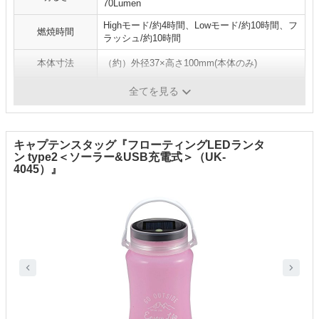
70Lumen
Highモード/約4時間、Lowモード/約10時間、フ
燃焼時間
ラッシュ/約10時間
本体寸法
（約）外径37×高さ100mm(本体のみ)
重量
（約）100g(乾電池含まず)
全てを見る
キャプテンスタッグ『フローティングLEDランタ
ン type2＜ソーラー&USB充電式＞（UK-
4045）』