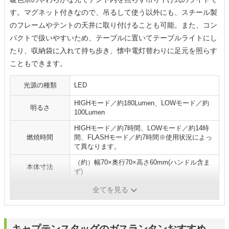
す。マグネット付きなので、吊るして使う以外にも、スチール製
のフレームやテントの天井に取り付けることも可能。また、コン
パクトで扱いやすいため、テーブルに置いてテーブルライトにし
たり、収納袋に入れて持ち歩き、懐中電灯替わりに足元を照らす
こともできます。
光源の種類
LED
HIGHモード／約180Lumen、LOWモード／約
明るさ
100Lumen
HIGHモード／約7時間、LOWモード／約14時
燃焼時間
間、FLASHモード／約7時間※使用状況によっ
て異なります。
（約）幅70×奥行70×高さ60mm(ハンドル含ま
本体寸法
ず)
重量
（約）120g（本体のみ）
全てを見る
キャプテンスタッグのガスランタンおすすめ