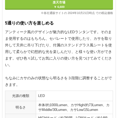
楽天市場
￥ 6,600
※各社通販サイトの 2024年10月21日時点 での税込価格
5通りの使い方を楽しめる
アンティーク風のデザインが魅力的なLEDランタンです。そのま
ま使用するのはもちろん、セパレートで使用したり、カサを取り
外して天井に吊り下げたり、付属のステンドグラス風シートを使
用して柔らかで幻想的な光を楽しんだり、と様々な使い方ができ
ます。ぜひ色々試してお気に入りの使い方を見つけてみてくださ
い。
ちなみにカサのみの状態なら明るさを３段階に調整することがで
きます。
光源の種類
LED
本体/約1000Lumen、カサHigh/約73Lumen、カ
明るさ
サMiddle/30Lumen、カサLow/15Lumen
HIGHモード／約7時間、LOWモード／約14時