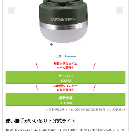
出典：
Amazon
毎日お得なタイム
セール開催中
Amazon
￥2,943
24時間タイムセー
ル毎日開催中
楽天市場
￥ 4,158
※各社通販サイトの 2024年10月21日時点 での税込価格
使い勝手がいい吊り下げ式ライト
暖色系のやわらかな光でテント内を照らす吊り下げ式のライトで