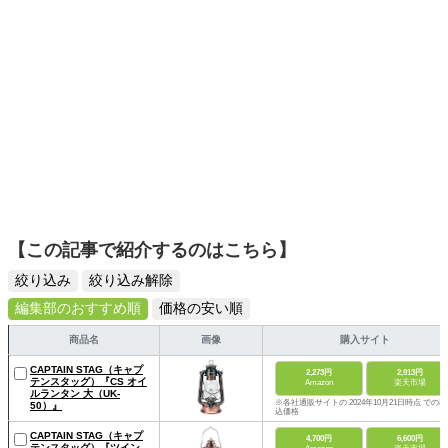
【この記事で紹介するのはこちら】
絞り込み
絞り込み解除
編集部のおすすめ順
価格の安い順
商品名
画像
購入サイト
CAPTAIN STAG（キャプ
2,273円
2,913円
テンスタッグ）『CS オイ
Amazon
楽天市場
ルランタン 大（UK-
※各社通販サイトの 2024年10月21日時点 での税
50）』
込価格
CAPTAIN STAG（キャプ
4,700円
6,600円
テンスタッグ）『ツイン