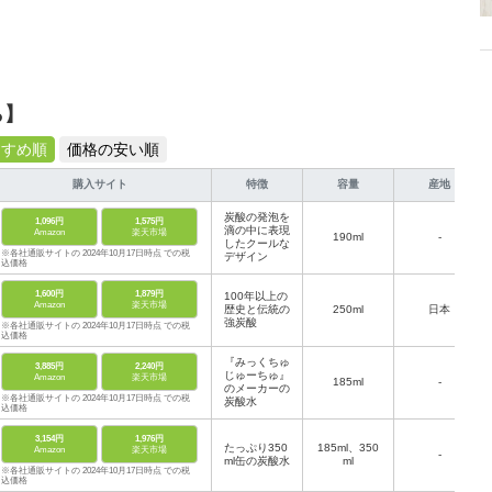
ら】
すすめ順
価格の安い順
購入サイト
特徴
容量
産地
炭酸の発泡を
1,096円
1,575円
滴の中に表現
Amazon
楽天市場
190ml
-
したクールな
※各社通販サイトの 2024年10月17日時点 での税
デザイン
込価格
1,600円
1,879円
100年以上の
Amazon
楽天市場
歴史と伝統の
250ml
日本
強炭酸
※各社通販サイトの 2024年10月17日時点 での税
込価格
『みっくちゅ
3,885円
2,240円
じゅーちゅ』
Amazon
楽天市場
185ml
-
のメーカーの
※各社通販サイトの 2024年10月17日時点 での税
炭酸水
込価格
3,154円
1,976円
たっぷり350
185ml、350
Amazon
楽天市場
-
ml缶の炭酸水
ml
※各社通販サイトの 2024年10月17日時点 での税
込価格