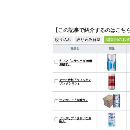
【この記事で紹介するのはこち
絞り込み
絞り込み解除
編集部のお
商品名
画像
キリン『ヨサソーダ 無糖
炭酸水』
アサヒ飲料『ウィルキン
ソン タンサン』
サンガリア『炭酸水』
サンガリア『きれいな炭
酸水』