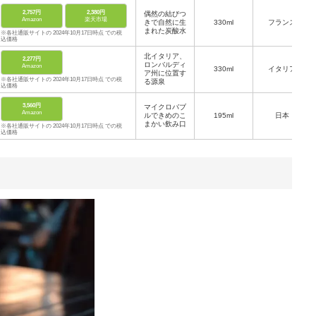
2,757円
2,380円
偶然の結びつ
Amazon
楽天市場
きで自然に生
330ml
フランス
まれた炭酸水
※各社通販サイトの 2024年10月17日時点 での税
込価格
北イタリア、
2,277円
ロンバルディ
Amazon
330ml
イタリア
ア州に位置す
※各社通販サイトの 2024年10月17日時点 での税
る源泉
込価格
3,560円
マイクロバブ
Amazon
ルできめのこ
195ml
日本
まかい飲み口
※各社通販サイトの 2024年10月17日時点 での税
込価格