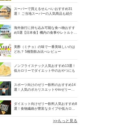
スーパーで買えるせんべいおすすめ31
選！ ご当地スーパーの人気商品も紹介
海外旅行に持ち込み可能な食べ物おすす
め5選【日本食】機内の食事やレトルト食
品など
美酢（ミチョ）の味で一番美味しいのは
どれ？ 5種類飲み比べレビュー
ノンフライスナック人気おすすめ13選！
低カロリーでダイエット中のおやつにも
スポーツ向けのゼリー飲料のおすすめ14
選！人気のポカリスエットやinゼリーな
ど
0
ダイエット向けゼリー飲料人気おすすめ8
選！食物繊維が豊富なタイプや低カロリ
ータイプなど
>>もっと見る