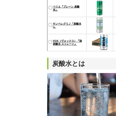
ペリエ『プレーン 炭酸
水』
サンペレグリノ『炭酸水
l』
VOX（ヴォックス）『強
炭酸水 ストレート』
炭酸水とは