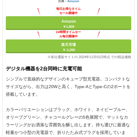
出典：
Amazon
毎日お得なタイム
セール開催中
Amazon
￥1,800
24時間タイムセー
ル毎日開催中
楽天市場
￥ 2,200
※各社通販サイトの 2024年11月01日時点 での税込価格
デジタル機器を2台同時に充電可能
シンプルで直線的なデザインのキューブ型充電器。コンパクトな
サイズながら、出力は20Wと高く、Type-AとType-Cの2ポートを
搭載しています。
カラーバリエーションはブラック、ホワイト、ネイビーブルー、
オリーブグリーン、チャコールグレーの5色展開で、マットなカ
ラーリングがお洒落な雰囲気を醸し出します。持ち運びに最適な
軽量かつ小型の充電器で、折りたたみ式プラグを採用していま