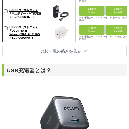
込価格
4,480円
5,055円
ELECOM（エレコム）
Amazon
楽天市場
『卓上多ポートAC充電器
（EC-ACD05BK）』
※各社通販サイトの 2024年11月3日時点 での税
価格
ELECOM（エレコム）
1,250円
1,510円
『USB Power
Amazon
楽天市場
Delivery20W AC充電器
※各社通販サイトの 2024年11月01日時点 での税
（EC-AC09WH）』
込価格
比較一覧の続きを見る
USB充電器とは？