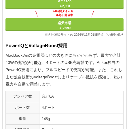
Amazon
￥2,990
24時間タイムセー
ル毎日開催中
楽天市場
￥ 2,990
※各社通販サイトの 2024年11月01日時点 での税込価格
PowerIQとVoltageBoost採用
MacBook Airの充電器ほどの大きさにもかかわらず、最大で合計
40Wの充電が可能な、4ポートのUSB充電器です。Anker独自の
PowerIQ技術により、フルスピードで充電が可能。また、これも
また独自技術のVoltageBoostによりケーブル抵抗を感知し、出力
電力を自動で調整します。
アンペア数
合計8A
ポート数
4ポート
重量
145g