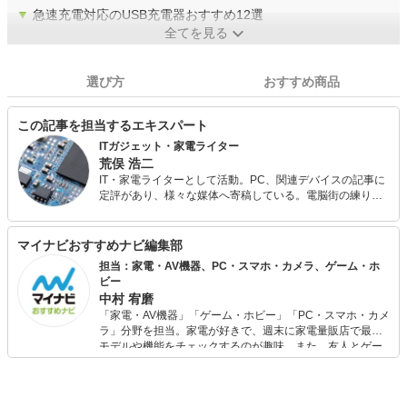
▼
急速充電対応のUSB充電器おすすめ12選
全てを見る
選び方
おすすめ商品
この記事を担当するエキスパート
ITガジェット・家電ライター
荒俣 浩二
IT・家電ライターとして活動。PC、関連デバイスの記事に
定評があり、様々な媒体へ寄稿している。電脳街の練り歩
きを日課とし、常に情報収集（趣味）を怠らない。散財す
るのも大好きなので、新しいものが出るとすぐに飛びつい
てしまう傾向が強い。
マイナビおすすめナビ編集部
担当：家電・AV機器、PC・スマホ・カメラ、ゲーム・ホ
ビー
中村 宥磨
「家電・AV機器」「ゲーム・ホビー」「PC・スマホ・カメ
ラ」分野を担当。家電が好きで、週末に家電量販店で最新
モデルや機能をチェックするのが趣味。また、友人とゲー
ムを楽しみながら、新作タイトルやイベント情報もいち早
くキャッチ。記事を通して、生活の質を底上げしてくれる
スタイリッシュで使いやすい家電や、みんなで楽しめるゲ