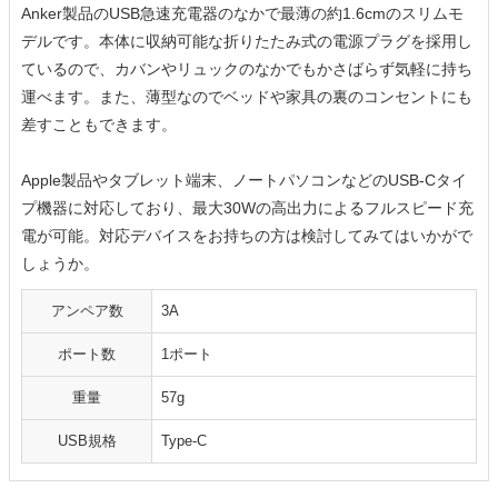
Anker製品のUSB急速充電器のなかで最薄の約1.6cmのスリムモ
デルです。本体に収納可能な折りたたみ式の電源プラグを採用し
ているので、カバンやリュックのなかでもかさばらず気軽に持ち
運べます。また、薄型なのでベッドや家具の裏のコンセントにも
差すこともできます。
Apple製品やタブレット端末、ノートパソコンなどのUSB-Cタイ
プ機器に対応しており、最⼤30Wの⾼出⼒によるフルスピード充
電が可能。対応デバイスをお持ちの方は検討してみてはいかがで
しょうか。
アンペア数
3A
ポート数
1ポート
重量
57g
USB規格
Type-C