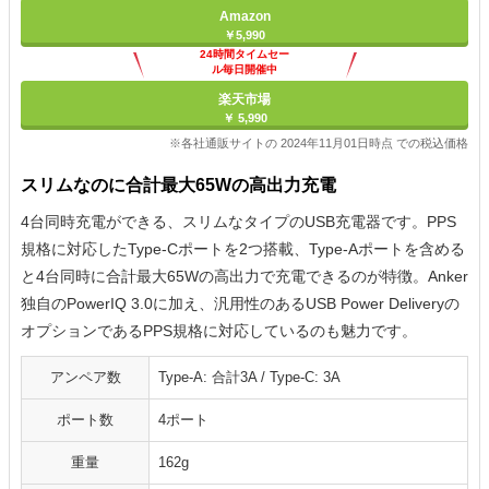
Amazon
￥5,990
24時間タイムセー
ル毎日開催中
楽天市場
￥ 5,990
※各社通販サイトの 2024年11月01日時点 での税込価格
スリムなのに合計最大65Wの高出力充電
4台同時充電ができる、スリムなタイプのUSB充電器です。PPS
規格に対応したType-Cポートを2つ搭載、Type-Aポートを含める
と4台同時に合計最大65Wの高出力で充電できるのが特徴。Anker
独自のPowerIQ 3.0に加え、汎用性のあるUSB Power Deliveryの
オプションであるPPS規格に対応しているのも魅力です。
アンペア数
Type-A: 合計3A / Type-C: 3A
ポート数
4ポート
重量
162g