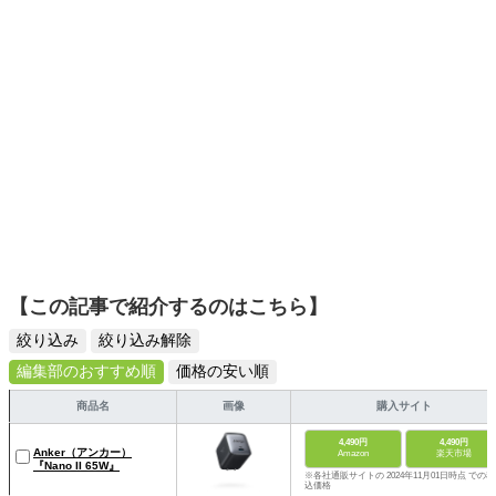
ームを発信していきます！
【この記事で紹介するのはこちら】
絞り込み
絞り込み解除
編集部のおすすめ順
価格の安い順
商品名
画像
購入サイト
4,490円
4,490円
Anker（アンカー）
Amazon
楽天市場
『Nano II 65W』
※各社通販サイトの 2024年11月01日時点 での税
込価格