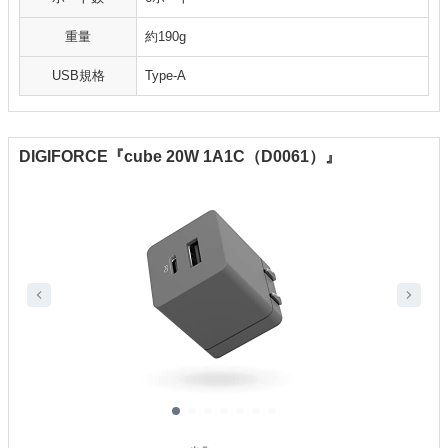
重量
約190g
USB規格
Type-A
DIGIFORCE『cube 20W 1A1C（D0061）』