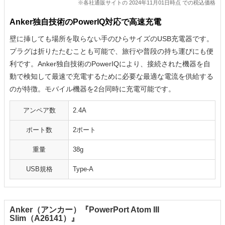
※各社通販サイトの 2024年11月01日時点 での税込価格
Anker独自技術のPowerIQ対応で高速充電
壁に挿しても場所を取らない手のひらサイズのUSB充電器です。
プラグは折りたたむことも可能で、旅行や普段の持ち運びにも便
利です。Anker独自技術のPowerIQにより、接続された機器を自
動で検知して最速で充電するために必要な最適な電流を供給する
のが特徴。モバイル機器を2台同時に充電可能です。
アンペア数
2.4A
ポート数
2ポート
重量
38g
USB規格
Type-A
Anker（アンカー）『PowerPort Atom III
Slim（A26141）』