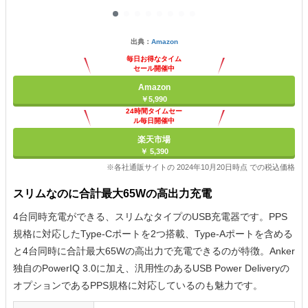
出典：
Amazon
毎日お得なタイム
セール開催中
Amazon
￥5,990
24時間タイムセー
ル毎日開催中
楽天市場
￥ 5,390
※各社通販サイトの 2024年10月20日時点 での税込価格
スリムなのに合計最大65Wの高出力充電
4台同時充電ができる、スリムなタイプのUSB充電器です。PPS
規格に対応したType-Cポートを2つ搭載、Type-Aポートを含める
と4台同時に合計最大65Wの高出力で充電できるのが特徴。Anker
独自のPowerIQ 3.0に加え、汎用性のあるUSB Power Deliveryの
オプションであるPPS規格に対応しているのも魅力です。