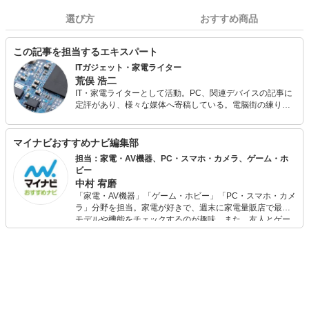
選び方
おすすめ商品
この記事を担当するエキスパート
ITガジェット・家電ライター
荒俣 浩二
IT・家電ライターとして活動。PC、関連デバイスの記事に
定評があり、様々な媒体へ寄稿している。電脳街の練り歩
きを日課とし、常に情報収集（趣味）を怠らない。散財す
るのも大好きなので、新しいものが出るとすぐに飛びつい
てしまう傾向が強い。
マイナビおすすめナビ編集部
担当：家電・AV機器、PC・スマホ・カメラ、ゲーム・ホ
ビー
中村 宥磨
「家電・AV機器」「ゲーム・ホビー」「PC・スマホ・カメ
ラ」分野を担当。家電が好きで、週末に家電量販店で最新
モデルや機能をチェックするのが趣味。また、友人とゲー
ムを楽しみながら、新作タイトルやイベント情報もいち早
くキャッチ。記事を通して、生活の質を底上げしてくれる
スタイリッシュで使いやすい家電や、みんなで楽しめるゲ
ームを発信していきます！