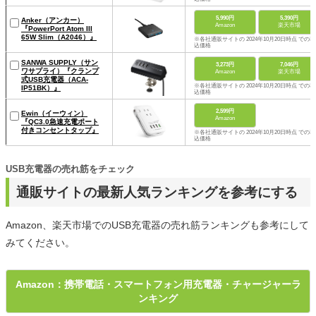
5,990円
5,390円
Anker（アンカー）
Amazon
楽天市場
『PowerPort Atom III
65W Slim（A2046）』
※各社通販サイトの 2024年10月20日時点 での税
込価格
SANWA SUPPLY（サン
3,273円
7,046円
ワサプライ）『クランプ
Amazon
楽天市場
式USB充電器（ACA-
※各社通販サイトの 2024年10月20日時点 での税
IP51BK）』
込価格
2,599円
Ewin（イーウィン）
Amazon
『QC3.0急速充電ポート
付きコンセントタップ』
※各社通販サイトの 2024年10月20日時点 での税
込価格
USB充電器の売れ筋をチェック
通販サイトの最新人気ランキングを参考にする
Amazon、楽天市場でのUSB充電器の売れ筋ランキングも参考にして
みてください。
Amazon：携帯電話・スマートフォン用充電器・チャージャーラ
ンキング