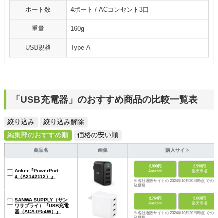
ポート数
4ポート / ACコンセント3口
重量
160g
USB規格
Type-A
「USB充電器」のおすすめ商品の比較一覧表
絞り込み
絞り込み解除
編集部のおすすめ順
価格の安い順
商品名
画像
購入サイト
2,990円
2,990円
Anker『PowerPort
Amazon
楽天市場
4（‎A2142112）』
※各社通販サイトの 2024年10月20日時点 での税
込価格
2,764円
3,060円
SANWA SUPPLY（サン
Amazon
楽天市場
ワサプライ）『USB充電
器（ACA-IP54W）』
※各社通販サイトの 2024年10月20日時点 での税
込価格