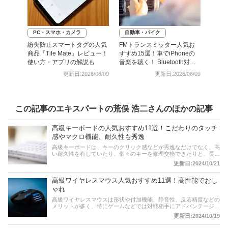
PC・スマホ・カメラ
自動車・バイク
紛失防止スマートタグの人気
FMトランスミッター人気お
商品「Tile Mate」レビュー！
すすめ15選！車でiPhoneの
使い方・アプリの解説も
音楽を聴く！ Bluetooth対応
も
更新日:2026/06/09
更新日:2026/06/09
この記事のエキスパートの荒俣 浩二さんのほかの記事
高級キーボードの人気おすすめ11選！こだわりのタッチ
感やマクロ機能、耐久性も秀逸
高級キーボードは、キーのクリック感などが秀逸なだけでなく、高
い耐久性を有していたり、個々のキーを修理交換できたりと、長く
使い続けるための性能を装備したものが多いのが魅力です。ここで
更新日:2024/10/21
は、そんな高級キーボードのおすすめ商品を紹介しましょう。人気
のロジクールやコルセアなどをピックアップ。ビジネスでの業務や
高級ワイヤレスマウス人気おすすめ11選！高性能でおし
ゲームの操作をワンランク上にしてくれること間違いなし！また後
半には、比較一覧表や通販サイトの最新人気ランキングも用意しま
ゃれ
したので、売れ筋や口コミとあわせてチェックしましょう。
高級ワイヤレスマウスは形状や付加機能、静音性、反応精度などの
メリットが多く、特にゲームなどでは対戦相手にアドバンテージを
付けられるといった魅力があります。また、ビジネス現場でも効率
更新日:2024/10/19
的なデスクワークに直結するアイテムです。そこでここでは、値段
は高いが機能性抜群な高級ワイヤレスマウスのおすすめ商品を紹介