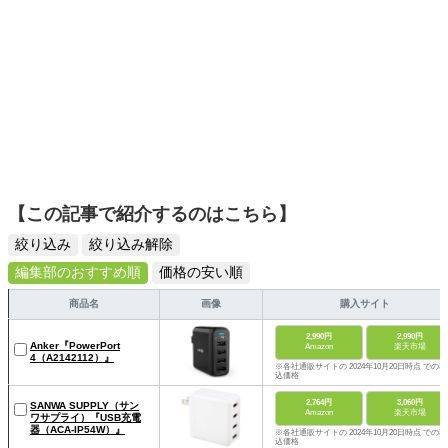
【この記事で紹介するのはこちら】
絞り込み
絞り込み解除
編集部のおすすめ順
価格の安い順
商品名
画像
購入サイト
2,990円
2,990円
Anker『PowerPort
Amazon
楽天市場
4（‎A2142112）』
※各社通販サイトの 2024年10月20日時点 での税
込価格
2,764円
3,060円
SANWA SUPPLY（サン
Amazon
楽天市場
ワサプライ）『USB充電
器（ACA-IP54W）』
※各社通販サイトの 2024年10月20日時点 での税
込価格