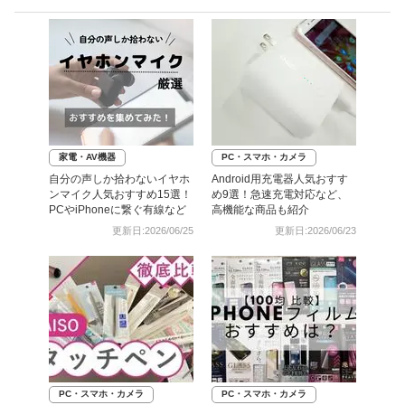
家電・AV機器
PC・スマホ・カメラ
自分の声しか拾わないイヤホ
Android用充電器人気おすす
ンマイク人気おすすめ15選！
め9選！急速充電対応など、
PCやiPhoneに繋ぐ有線など
高機能な商品も紹介
更新日:2026/06/25
更新日:2026/06/23
PC・スマホ・カメラ
PC・スマホ・カメラ