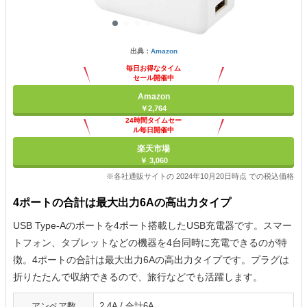
出典：
Amazon
毎日お得なタイム
セール開催中
Amazon
￥2,764
24時間タイムセー
ル毎日開催中
楽天市場
￥ 3,060
※各社通販サイトの 2024年10月20日時点 での税込価格
4ポートの合計は最大出力6Aの高出力タイプ
USB Type-Aのポートを4ポート搭載したUSB充電器です。スマー
トフォン、タブレットなどの機器を4台同時に充電できるのが特
徴。4ポートの合計は最大出力6Aの高出力タイプです。プラグは
折りたたんで収納できるので、旅行などでも活躍します。
アンペア数
2.4A / 合計6A