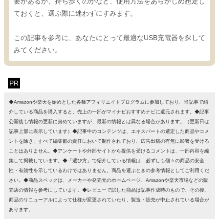
要があるか、持ち歩くのかなど、使用方法をあらかじめ想定し
ておくと、選ぶ際に迷わずにすみます。
この記事を参考に、あなたにとって最適なUSB充電器を探して
みてください。
PR
◆Amazonや楽天を始めとした各種アフィリエイトプログラムに参加しており、当記事で紹
介している商品を購入すると、売上の一部がマイナビおすすめナビに還元されます。◆記事
公開後も情報の更新に努めていますが、最新の情報とは異なる場合があります。（更新日は
記事上部に表示しています）◆記事中のコンテンツは、エキスパートの選定した商品やコメ
ントを除き、すべて編集部の責任において制作されており、広告出稿の有無に影響を受ける
ことはありません。◆アンケートや外部サイトから提供を受けるコメントは、一部内容を編
集して掲載しています。◆「選び方」で紹介している情報は、必ずしも個々の商品の安全
性・有効性を示しているわけではありません。商品を選ぶときの参考情報としてご利用くだ
さい。◆商品スペックは、メーカーや発売元のホームページ、Amazonや楽天市場などの販
売店の情報を参考にしています。◆レビューで試した商品は記事作成時のもので、その後、
商品のリニューアルによって仕様が変更されていたり、製造・販売が中止されている場合が
あります。