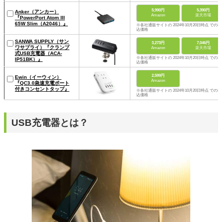
5,990円
5,390円
Anker（アンカー）
Amazon
楽天市場
『PowerPort Atom III
65W Slim（A2046）』
※各社通販サイトの 2024年10月20日時点 での税
込価格
SANWA SUPPLY（サン
3,273円
7,046円
ワサプライ）『クランプ
Amazon
楽天市場
式USB充電器（ACA-
※各社通販サイトの 2024年10月20日時点 での税
IP51BK）』
込価格
2,599円
Ewin（イーウィン）
Amazon
『QC3.0急速充電ポート
付きコンセントタップ』
※各社通販サイトの 2024年10月20日時点 での税
込価格
USB充電器とは？