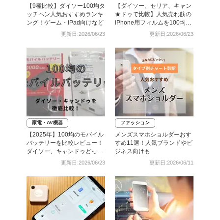
【9種比較】ダイソー100均タ
【ダイソー、セリア、キャン
ッチペン人気おすすめランキ
★ドゥで比較】人気売れ筋の
ング！ゲーム・iPad向けなど
iPhone用フィルムを100均で
全部買ってみた
更新日:2026/06/23
更新日:2026/06/23
家電・AV機器
ファッション
【2025年】100均のモバイル
メンズスマホショルダーおす
バッテリーを比較レビュー！
すめ11選！人気ブランドやビ
ダイソー、キャンドゥどっち
ジネス向けも
がいい？
更新日:2026/06/23
更新日:2026/06/11