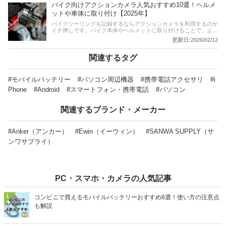
バイク向けアクションカメラ人気おすすめ10選！ヘルメ
します。1万円以上のモデルを基準にピックアップ(*)。後半には、
比較一覧表や通販サイトの最新人気ランキングもあるので、売れ筋
ットや車体に取り付け【2025年】
や口コミとあわせてチェックしてみてください。*価格は変動しま
バイクツーリングを記録するならアクションカメラを利用するのが
す
イチ押しです。バイク本体やヘルメットに取り付けることで、より
鮮明できれいな風景や走行シーンを撮影することができます。どん
更新日:2026/02/12
な商品があるのか、取り付けやすいものは？ など、商品選びに迷
ってしまう人も多いのではないでしょうか。この記事では、バイク
向けアクションカメラのおすすめ商品をご紹介。ヘルメットや車体
関連するタグ
に取り付けて記録できるものをピックアップしていますので、用途
に合ったアクションカムを選んでみてくださいね。記事後半には、
比較一覧表、通販サイトの売れ筋人気ランキングもあるので、口コ
#モバイルバッテリー
#パソコン周辺機器
#携帯電話アクセサリ
#i
ミや評判もチェックしてみてください。
Phone
#Android
#スマートフォン・携帯電話
#パソコン
関連するブランド・メーカー
#Anker（アンカー）
#Ewin（イーウィン）
#SANWA SUPPLY（サ
ンワサプライ）
PC・スマホ・カメラの人気記事
1
コンビニで買えるモバイルバッテリーおすすめ8選！使い方の注意点
も解説