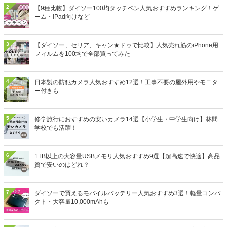
2
【9種比較】ダイソー100均タッチペン人気おすすめランキング！ゲ
ーム・iPad向けなど
3
【ダイソー、セリア、キャン★ドゥで比較】人気売れ筋のiPhone用
フィルムを100均で全部買ってみた
4
日本製の防犯カメラ人気おすすめ12選！工事不要の屋外用やモニタ
ー付きも
5
修学旅行におすすめの安いカメラ14選【小学生・中学生向け】林間
学校でも活躍！
6
1TB以上の大容量USBメモリ人気おすすめ9選【超高速で快適】高品
質で安いのはどれ？
7
ダイソーで買えるモバイルバッテリー人気おすすめ3選！軽量コンパ
クト・大容量10,000mAhも